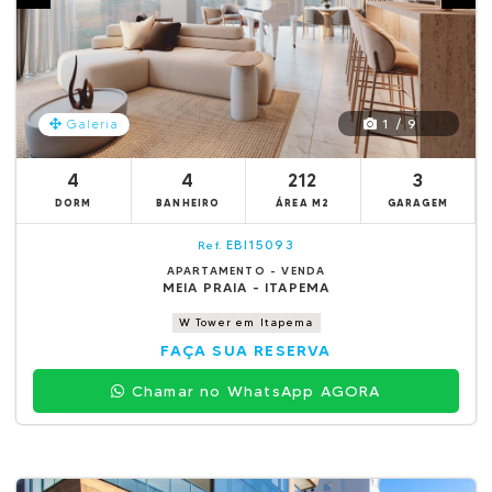
1 / 9
Galeria
4
4
212
3
DORM
BANHEIRO
ÁREA M2
GARAGEM
EBI15093
Ref.
APARTAMENTO - VENDA
MEIA PRAIA - ITAPEMA
W Tower em Itapema
FAÇA SUA RESERVA
Chamar no WhatsApp AGORA