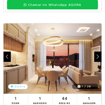
Chamar no WhatsApp AGORA
1 / 28
Galeria
1
1
44
1
DORM
BANHEIRO
ÁREA M2
GARAGEM