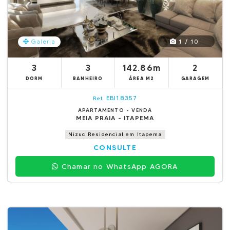
1 / 10
Galeria
3
3
142.86m
2
DORM
BANHEIRO
ÁREA M2
GARAGEM
EBI18357
Ref.
APARTAMENTO - VENDA
MEIA PRAIA - ITAPEMA
Nizuc Residencial em Itapema
CONSULTE
Chamar no WhatsApp AGORA