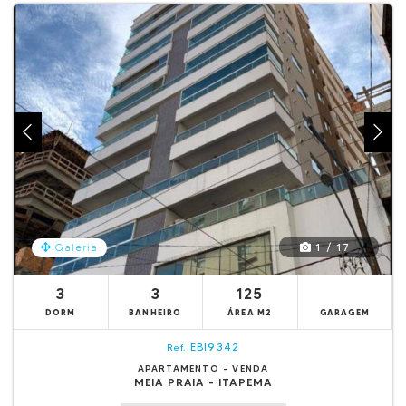
1 / 17
Galeria
3
3
125
DORM
BANHEIRO
ÁREA M2
GARAGEM
EBI9342
Ref.
APARTAMENTO - VENDA
MEIA PRAIA - ITAPEMA