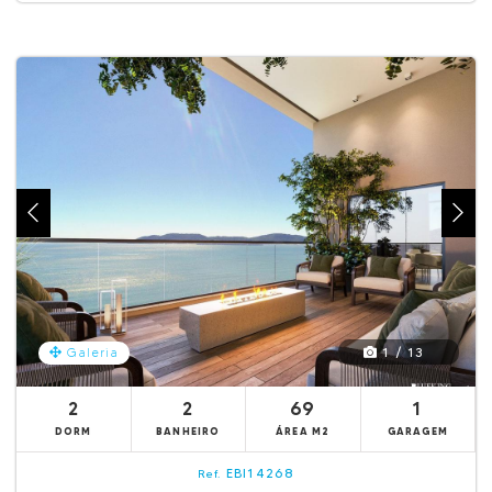
1 / 13
Galeria
2
2
69
1
DORM
BANHEIRO
ÁREA M2
GARAGEM
EBI14268
Ref.