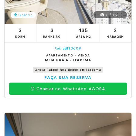
1 / 15
Galeria
3
3
135
2
DORM
BANHEIRO
ÁREA M2
GARAGEM
EBI13609
Ref.
APARTAMENTO - VENDA
MEIA PRAIA - ITAPEMA
Greta Palace Residence em Itapema
FAÇA SUA RESERVA
Chamar no WhatsApp AGORA