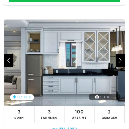
1 / 6
Galeria
3
3
100
2
DORM
BANHEIRO
ÁREA M2
GARAGEM
EBI14952
Ref.