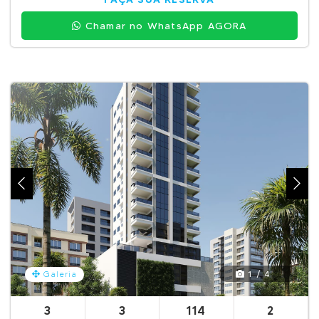
Chamar no WhatsApp AGORA
1 / 4
Galeria
3
3
114
2