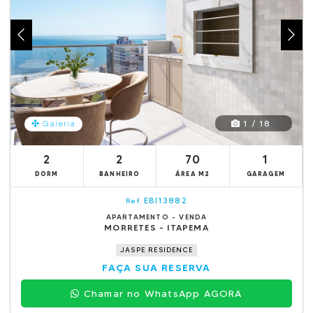
1 / 18
Galeria
2
2
70
1
DORM
BANHEIRO
ÁREA M2
GARAGEM
EBI13882
Ref.
APARTAMENTO - VENDA
MORRETES - ITAPEMA
JASPE RESIDENCE
FAÇA SUA RESERVA
Chamar no WhatsApp AGORA