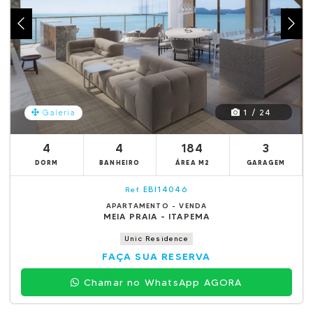
1 / 24
Galeria
4
4
184
3
DORM
BANHEIRO
ÁREA M2
GARAGEM
EBI14046
Ref.
APARTAMENTO - VENDA
MEIA PRAIA - ITAPEMA
Unic Residence
FAÇA SUA RESERVA
Chamar no WhatsApp AGORA