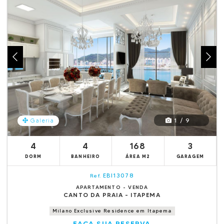
1 / 9
Galeria
4
4
168
3
DORM
BANHEIRO
ÁREA M2
GARAGEM
EBI13078
Ref.
APARTAMENTO - VENDA
CANTO DA PRAIA - ITAPEMA
Milano Exclusive Residence em Itapema
FAÇA SUA RESERVA