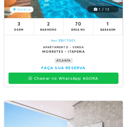
1 / 13
Galeria
3
2
70
1
DORM
BANHEIRO
ÁREA M2
GARAGEM
EBI17001
Ref.
APARTAMENTO - VENDA
MORRETES - ITAPEMA
ATLANTA
FAÇA SUA RESERVA
Chamar no WhatsApp AGORA