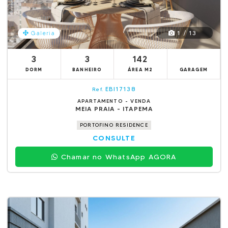
1 / 13
Galeria
3
3
142
DORM
BANHEIRO
ÁREA M2
GARAGEM
EBI17138
Ref.
APARTAMENTO - VENDA
MEIA PRAIA - ITAPEMA
PORTOFINO RESIDENCE
CONSULTE
Chamar no WhatsApp AGORA