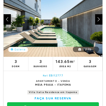
1 / 15
Galeria
3
3
143.65m²
3
DORM
BANHEIRO
ÁREA M2
GARAGEM
EBI12777
Ref.
APARTAMENTO - VENDA
MEIA PRAIA - ITAPEMA
Villa Italia Residence em Itapema
FAÇA SUA RESERVA