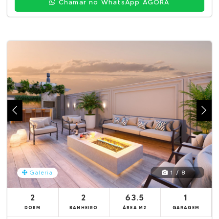
Chamar no WhatsApp AGORA
1 / 8
Galeria
2
2
63.5
1
DORM
BANHEIRO
ÁREA M2
GARAGEM