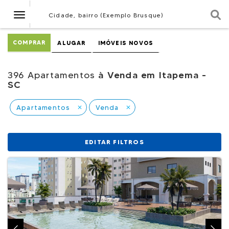
Navegação
Cidade, bairro (Exemplo Brusque)
COMPRAR
ALUGAR
IMÓVEIS NOVOS
396 Apartamentos
à Venda em Itapema -
SC
Apartamentos
Venda
close
close
EDITAR FILTROS