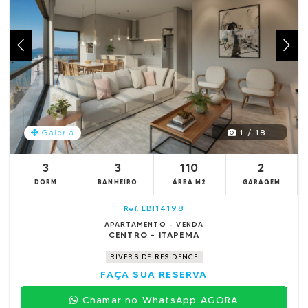
1 / 18
Galeria
3
3
110
2
DORM
BANHEIRO
ÁREA M2
GARAGEM
EBI14198
Ref.
APARTAMENTO - VENDA
CENTRO - ITAPEMA
RIVERSIDE RESIDENCE
FAÇA SUA RESERVA
Chamar no WhatsApp AGORA