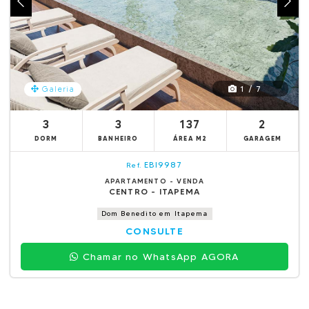
1 / 7
Galeria
3
3
137
2
DORM
BANHEIRO
ÁREA M2
GARAGEM
EBI9987
Ref.
APARTAMENTO - VENDA
CENTRO - ITAPEMA
Dom Benedito em Itapema
CONSULTE
Chamar no WhatsApp AGORA