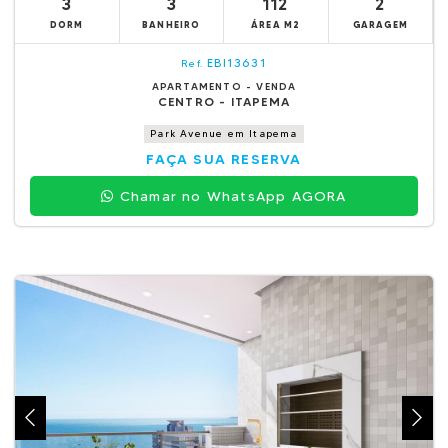
3
3
112
2
DORM
BANHEIRO
ÁREA M2
GARAGEM
EBI13631
Ref.
APARTAMENTO - VENDA
CENTRO - ITAPEMA
Park Avenue em Itapema
FAÇA SUA RESERVA
Chamar no WhatsApp AGORA