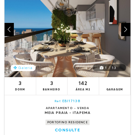
1 / 13
Galeria
3
3
142
DORM
BANHEIRO
ÁREA M2
GARAGEM
EBI17138
Ref.
APARTAMENTO - VENDA
MEIA PRAIA - ITAPEMA
PORTOFINO RESIDENCE
CONSULTE