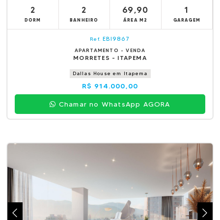
2
2
69,90
1
DORM
BANHEIRO
ÁREA M2
GARAGEM
EBI9867
Ref.
APARTAMENTO - VENDA
MORRETES - ITAPEMA
Dallas House em Itapema
R$ 914.000,00
Chamar no WhatsApp AGORA