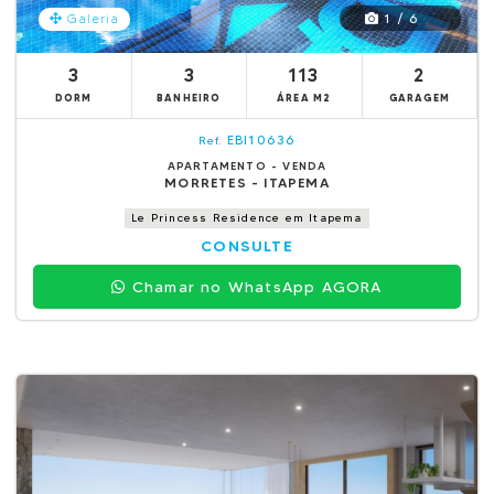
1 / 6
Galeria
3
3
113
2
DORM
BANHEIRO
ÁREA M2
GARAGEM
EBI10636
Ref.
APARTAMENTO - VENDA
MORRETES - ITAPEMA
Le Princess Residence em Itapema
CONSULTE
Chamar no WhatsApp AGORA