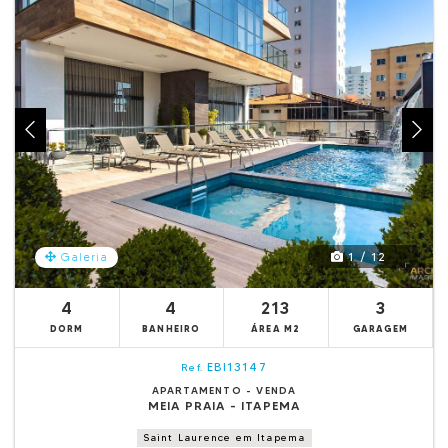
1 / 12
Galeria
4
4
213
3
DORM
BANHEIRO
ÁREA M2
GARAGEM
EBI13147
Ref.
APARTAMENTO - VENDA
MEIA PRAIA - ITAPEMA
Saint Laurence em Itapema