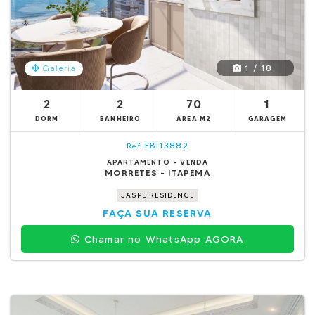
1 / 18
Galeria
2
2
70
1
DORM
BANHEIRO
ÁREA M2
GARAGEM
EBI13882
Ref.
APARTAMENTO - VENDA
MORRETES - ITAPEMA
JASPE RESIDENCE
FAÇA SUA RESERVA
Chamar no WhatsApp AGORA