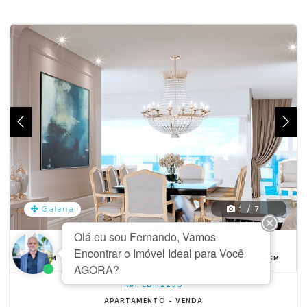
1 / 7
Galeria
4
5
303
DORM
BANHEIRO
ÁREA M2
GARAGEM
EBI12235
Ref.
APARTAMENTO - VENDA