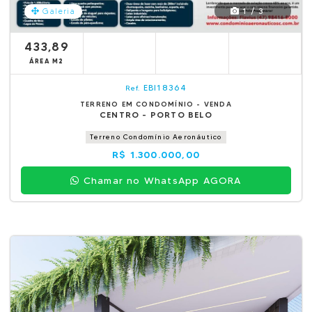
1 / 3
Galeria
433,89
ÁREA M2
EBI18364
Ref.
TERRENO EM CONDOMÍNIO - VENDA
CENTRO - PORTO BELO
Terreno Condomínio Aeronáutico
R$ 1.300.000,00
Chamar no WhatsApp AGORA