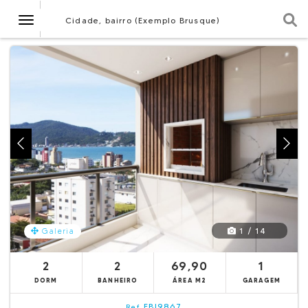
Navegação
Cidade, bairro (Exemplo Brusque)
1 / 14
Galeria
2
2
69,90
1
DORM
BANHEIRO
ÁREA M2
GARAGEM
EBI9867
Ref.