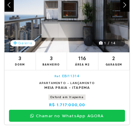
1 / 14
Galeria
3
3
116
2
DORM
BANHEIRO
ÁREA M2
GARAGEM
EBI11314
Ref.
APARTAMENTO - LANÇAMENTO
MEIA PRAIA - ITAPEMA
Oxford em Itapema
R$ 1.717.000,00
Chamar no WhatsApp AGORA