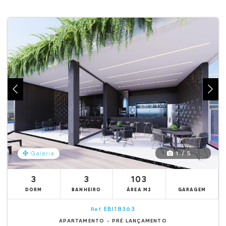
1 / 5
Galeria
3
3
103
DORM
BANHEIRO
ÁREA M2
GARAGEM
EBI18363
Ref.
APARTAMENTO - PRÉ LANÇAMENTO