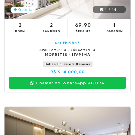
1 / 14
Galeria
2
2
69,90
1
DORM
BANHEIRO
ÁREA M2
GARAGEM
EBI9867
Ref.
APARTAMENTO - LANÇAMENTO
MORRETES - ITAPEMA
Dallas House em Itapema
R$ 914.000,00
Chamar no WhatsApp AGORA