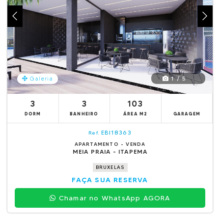
1 / 5
Galeria
3
3
103
DORM
BANHEIRO
ÁREA M2
GARAGEM
EBI18363
Ref.
APARTAMENTO - VENDA
MEIA PRAIA - ITAPEMA
BRUXELAS
FAÇA SUA RESERVA
Chamar no WhatsApp AGORA