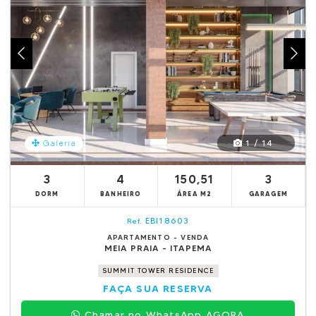
1 / 14
Galeria
3
4
150,51
3
DORM
BANHEIRO
ÁREA M2
GARAGEM
EBI18603
Ref.
APARTAMENTO - VENDA
MEIA PRAIA - ITAPEMA
SUMMIT TOWER RESIDENCE
FAÇA SUA RESERVA
Chamar no WhatsApp AGORA