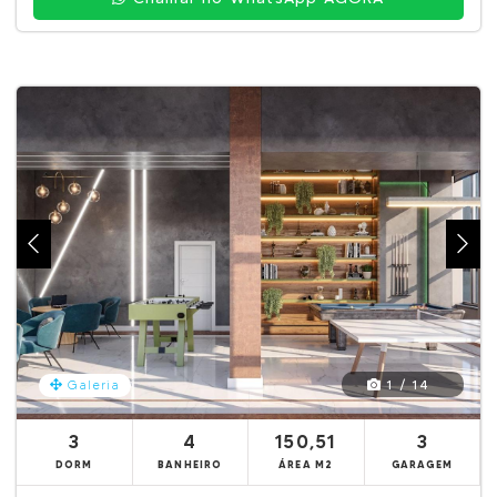
1 / 14
Galeria
3
4
150,51
3
DORM
BANHEIRO
ÁREA M2
GARAGEM