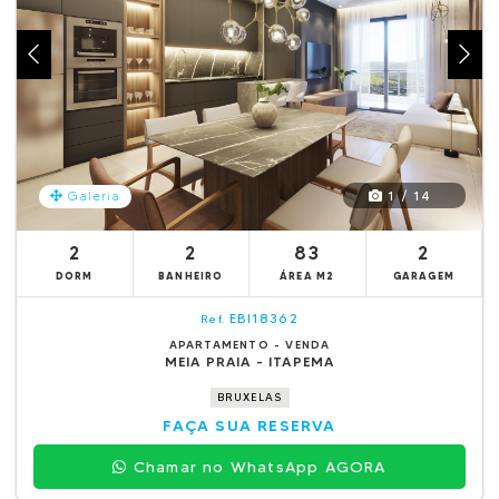
1 / 14
Galeria
2
2
83
2
DORM
BANHEIRO
ÁREA M2
GARAGEM
EBI18362
Ref.
APARTAMENTO - VENDA
MEIA PRAIA - ITAPEMA
BRUXELAS
FAÇA SUA RESERVA
Chamar no WhatsApp AGORA