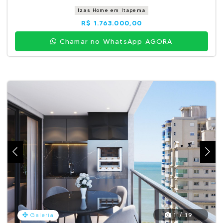
Izas Home em Itapema
R$ 1.763.000,00
Chamar no WhatsApp AGORA
1 / 19
Galeria