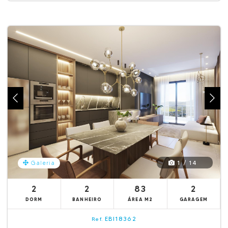
1 / 14
Galeria
2
2
83
2
DORM
BANHEIRO
ÁREA M2
GARAGEM
EBI18362
Ref.