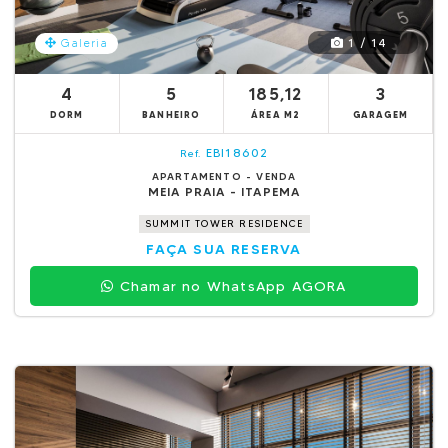
1 / 14
Galeria
4
5
185,12
3
DORM
BANHEIRO
ÁREA M2
GARAGEM
EBI18602
Ref.
APARTAMENTO - VENDA
MEIA PRAIA - ITAPEMA
SUMMIT TOWER RESIDENCE
FAÇA SUA RESERVA
Chamar no WhatsApp AGORA