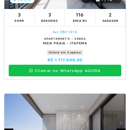
Galeria
3
3
116
2
DORM
BANHEIRO
ÁREA M2
GARAGEM
EBI11314
Ref.
APARTAMENTO - VENDA
MEIA PRAIA - ITAPEMA
Oxford em Itapema
R$ 1.717.000,00
Chamar no WhatsApp AGORA