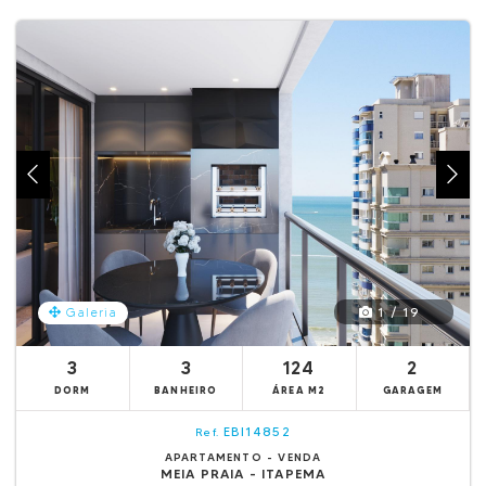
1 / 19
Galeria
3
3
124
2
DORM
BANHEIRO
ÁREA M2
GARAGEM
EBI14852
Ref.
APARTAMENTO - VENDA
MEIA PRAIA - ITAPEMA