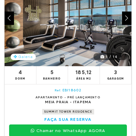
1 / 14
Galeria
4
5
185,12
3
DORM
BANHEIRO
ÁREA M2
GARAGEM
EBI18602
Ref.
APARTAMENTO - PRÉ LANÇAMENTO
MEIA PRAIA - ITAPEMA
SUMMIT TOWER RESIDENCE
FAÇA SUA RESERVA
Chamar no WhatsApp AGORA