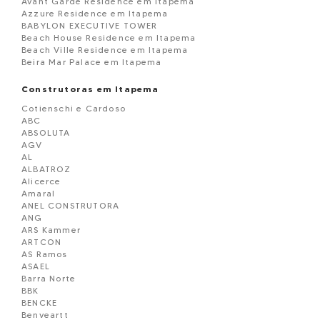
Avant Garde Residence em Itapema
Azzure Residence em Itapema
BABYLON EXECUTIVE TOWER
Beach House Residence em Itapema
Beach Ville Residence em Itapema
Beira Mar Palace em Itapema
Belmare Residence em Itapema
BELVEDERE
Construtoras em Itapema
Black Piano Residence em Itapema
Cotienschi e Cardoso
Blue View em Itapema
ABC
Boulevard Dois 86 em Itapema
ABSOLUTA
BOURBON RESIDENCE
AGV
Brandemburgo Residence em Itapema
AL
BRISA DO MAR
ALBATROZ
Brooklyn Tower em Itapema
Alicerce
Campo Verde Loteamento em Itapema
Amaral
Capadócia Residence em Itapema
ANEL CONSTRUTORA
Carmel Residence em Itapema
ANG
Carpe Diem em Itapema
ARS Kammer
Cartier CNA Residence em Itapema
ARTCON
Celisa Residence em Itapema
AS Ramos
Central Ville Residence em Itapema
ASAEL
Chácara Flora em Itapema
Barra Norte
CHATEAU AVENUE RESIDENCE em Itapema
BBK
Château de Florence em Itapema
BENCKE
Chatêau Unique em Itapema
Benveartt
Città di Trento em Itapema