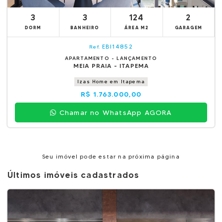
3
3
124
2
DORM
BANHEIRO
ÁREA M2
GARAGEM
EBI14852
Ref.
APARTAMENTO - LANÇAMENTO
MEIA PRAIA - ITAPEMA
Izas Home em Itapema
R$ 1.763.000,00
Chamar no WhatsApp AGORA
Seu imóvel pode estar na próxima página
Últimos imóveis cadastrados