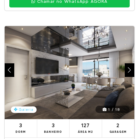
Chamar no WhatsApp AGORA
1 / 18
Galeria
3
3
127
2
DORM
BANHEIRO
ÁREA M2
GARAGEM