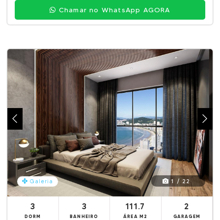
Chamar no WhatsApp AGORA
1 / 22
Galeria
3
3
111.7
2
DORM
BANHEIRO
ÁREA M2
GARAGEM