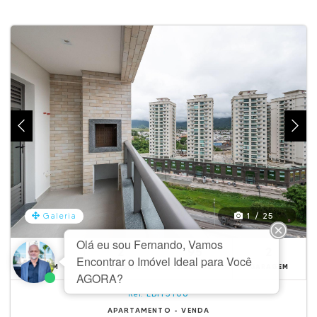
1 / 25
Galeria
3
2
95
2
DORM
BANHEIRO
ÁREA M2
GARAGEM
EBI15106
Ref.
APARTAMENTO - VENDA