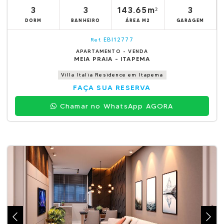
3
3
143.65m²
3
DORM
BANHEIRO
ÁREA M2
GARAGEM
EBI12777
Ref.
APARTAMENTO - VENDA
MEIA PRAIA - ITAPEMA
Villa Italia Residence em Itapema
FAÇA SUA RESERVA
Chamar no WhatsApp AGORA