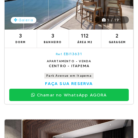
1 / 19
Galeria
3
3
112
2
DORM
BANHEIRO
ÁREA M2
GARAGEM
EBI13631
Ref.
APARTAMENTO - VENDA
CENTRO - ITAPEMA
Park Avenue em Itapema
FAÇA SUA RESERVA
Chamar no WhatsApp AGORA