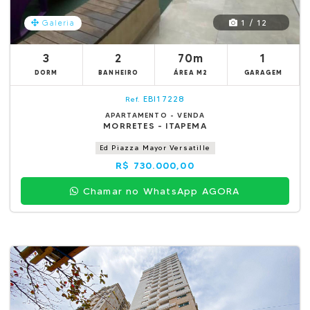
1 / 12
Galeria
3
2
70m
1
DORM
BANHEIRO
ÁREA M2
GARAGEM
EBI17228
Ref.
APARTAMENTO - VENDA
MORRETES - ITAPEMA
Ed Piazza Mayor Versatille
R$ 730.000,00
Chamar no WhatsApp AGORA