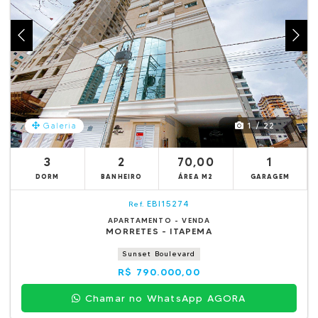
1 / 22
Galeria
3
2
70,00
1
DORM
BANHEIRO
ÁREA M2
GARAGEM
EBI15274
Ref.
APARTAMENTO - VENDA
MORRETES - ITAPEMA
Sunset Boulevard
R$ 790.000,00
Chamar no WhatsApp AGORA