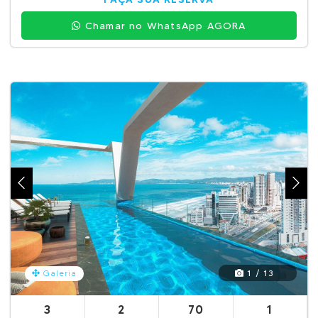
Chamar no WhatsApp AGORA
1 / 13
Galeria
3
2
70
1