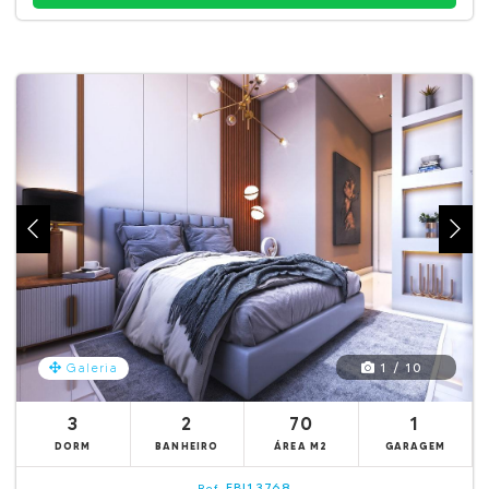
1 / 10
Galeria
3
2
70
1
DORM
BANHEIRO
ÁREA M2
GARAGEM
EBI13768
Ref.