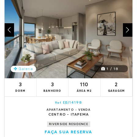
1 / 18
Galeria
3
3
110
2
DORM
BANHEIRO
ÁREA M2
GARAGEM
EBI14198
Ref.
APARTAMENTO - VENDA
CENTRO - ITAPEMA
RIVERSIDE RESIDENCE
FAÇA SUA RESERVA