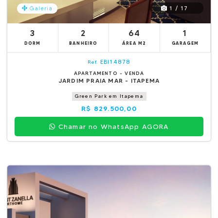
1 / 17
Galeria
3
2
64
1
DORM
BANHEIRO
ÁREA M2
GARAGEM
EBI14878
Ref.
APARTAMENTO - VENDA
JARDIM PRAIA MAR - ITAPEMA
Green Park em Itapema
R$ 829.500,00
Chamar no WhatsApp AGORA