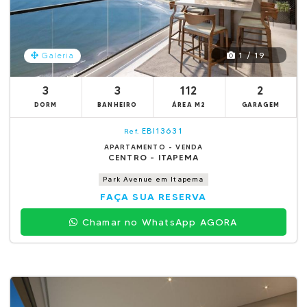
1 / 19
Galeria
3
3
112
2
DORM
BANHEIRO
ÁREA M2
GARAGEM
EBI13631
Ref.
APARTAMENTO - VENDA
CENTRO - ITAPEMA
Park Avenue em Itapema
FAÇA SUA RESERVA
Chamar no WhatsApp AGORA