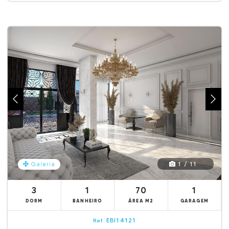
1 / 11
Galeria
3
1
70
1
DORM
BANHEIRO
ÁREA M2
GARAGEM
EBI14121
Ref.