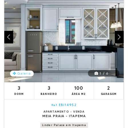
1 / 6
Galeria
3
3
100
2
DORM
BANHEIRO
ÁREA M2
GARAGEM
EBI14952
Ref.
APARTAMENTO - VENDA
MEIA PRAIA - ITAPEMA
Linder Palace em Itapema