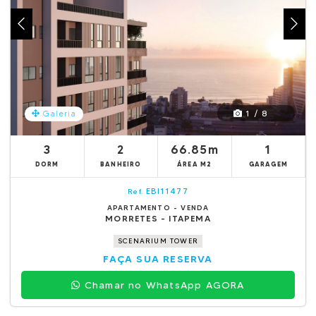
1 / 8
Galeria
3
2
66.85m
1
DORM
BANHEIRO
ÁREA M2
GARAGEM
EBI11477
Ref.
APARTAMENTO - VENDA
MORRETES - ITAPEMA
SCENARIUM TOWER
FAÇA SUA RESERVA
Chamar no WhatsApp AGORA