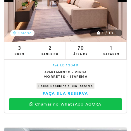
1 / 18
Galeria
3
2
70
1
DORM
BANHEIRO
ÁREA M2
GARAGEM
EBI13049
Ref.
APARTAMENTO - VENDA
MORRETES - ITAPEMA
Hause Residencial em Itapema
FAÇA SUA RESERVA
Chamar no WhatsApp AGORA