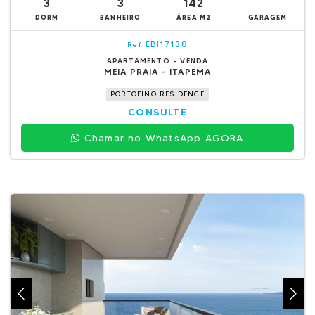
3
3
142
DORM
BANHEIRO
ÁREA M2
GARAGEM
EBI17138
Ref.
APARTAMENTO - VENDA
MEIA PRAIA - ITAPEMA
PORTOFINO RESIDENCE
CONSULTE
Chamar no WhatsApp AGORA