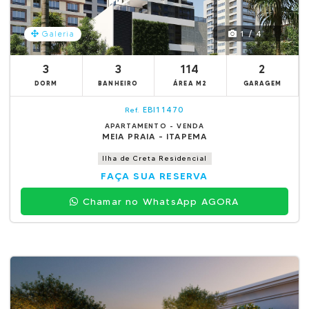
1 / 4
Galeria
3
3
114
2
DORM
BANHEIRO
ÁREA M2
GARAGEM
EBI11470
Ref.
APARTAMENTO - VENDA
MEIA PRAIA - ITAPEMA
Ilha de Creta Residencial
FAÇA SUA RESERVA
Chamar no WhatsApp AGORA