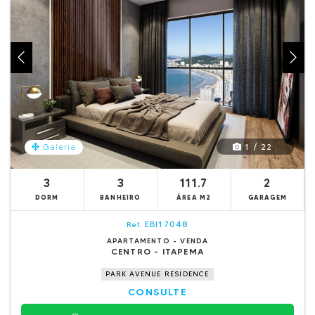
1 / 22
Galeria
3
3
111.7
2
DORM
BANHEIRO
ÁREA M2
GARAGEM
EBI17048
Ref.
APARTAMENTO - VENDA
CENTRO - ITAPEMA
PARK AVENUE RESIDENCE
CONSULTE