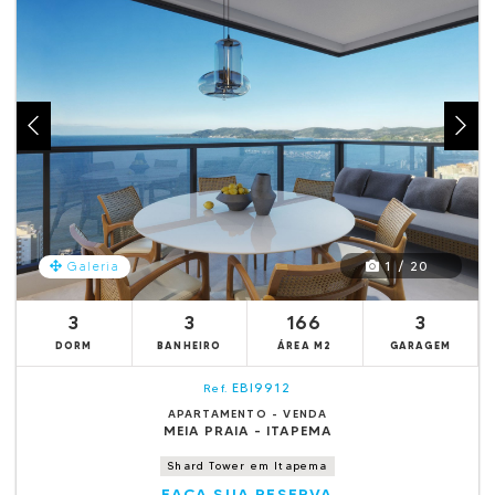
1 / 20
Galeria
3
3
166
3
DORM
BANHEIRO
ÁREA M2
GARAGEM
EBI9912
Ref.
APARTAMENTO - VENDA
MEIA PRAIA - ITAPEMA
Shard Tower em Itapema
FAÇA SUA RESERVA