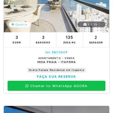
1 / 15
Galeria
3
3
135
2
DORM
BANHEIRO
ÁREA M2
GARAGEM
EBI13609
Ref.
APARTAMENTO - VENDA
MEIA PRAIA - ITAPEMA
Greta Palace Residence em Itapema
FAÇA SUA RESERVA
Chamar no WhatsApp AGORA