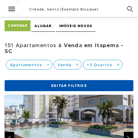
Navegação
Cidade, bairro (Exemplo Brusque)
COMPRAR
ALUGAR
IMÓVEIS NOVOS
151 Apartamentos
à Venda em Itapema -
SC
Apartamentos
Venda
+3 Quartos
close
close
close
EDITAR FILTROS