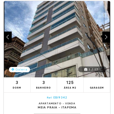
1 / 17
Galeria
3
3
125
DORM
BANHEIRO
ÁREA M2
GARAGEM
EBI9342
Ref.
APARTAMENTO - VENDA
MEIA PRAIA - ITAPEMA