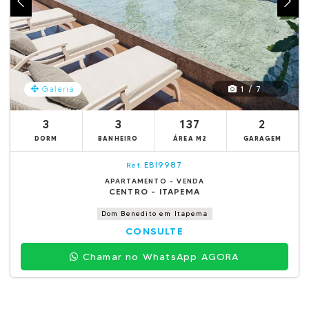
1 / 7
Galeria
3
3
137
2
DORM
BANHEIRO
ÁREA M2
GARAGEM
EBI9987
Ref.
APARTAMENTO - VENDA
CENTRO - ITAPEMA
Dom Benedito em Itapema
CONSULTE
Chamar no WhatsApp AGORA