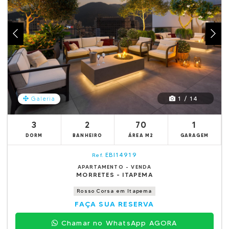
1 / 14
Galeria
3
2
70
1
DORM
BANHEIRO
ÁREA M2
GARAGEM
EBI14919
Ref.
APARTAMENTO - VENDA
MORRETES - ITAPEMA
Rosso Corsa em Itapema
FAÇA SUA RESERVA
Chamar no WhatsApp AGORA