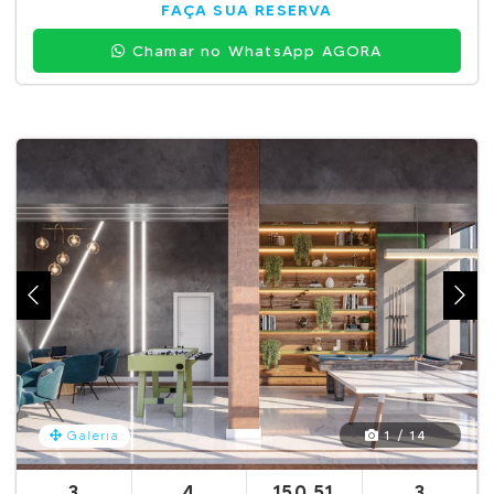
FAÇA SUA RESERVA
Chamar no WhatsApp AGORA
1 / 14
Galeria
3
4
150,51
3