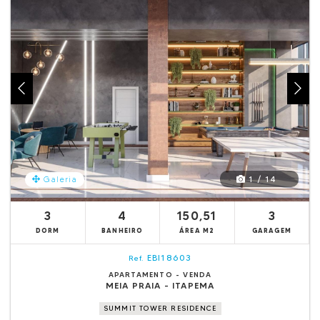
1 / 14
Galeria
3
4
150,51
3
DORM
BANHEIRO
ÁREA M2
GARAGEM
EBI18603
Ref.
APARTAMENTO - VENDA
MEIA PRAIA - ITAPEMA
SUMMIT TOWER RESIDENCE