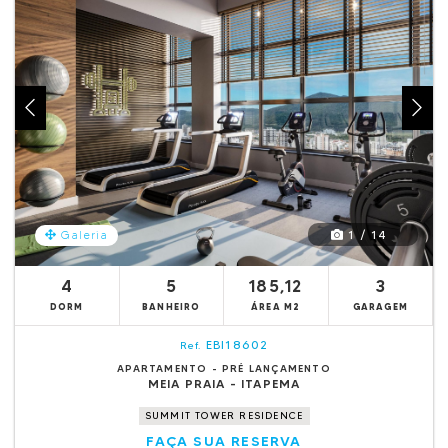
1 / 14
Galeria
4
5
185,12
3
DORM
BANHEIRO
ÁREA M2
GARAGEM
EBI18602
Ref.
APARTAMENTO - PRÉ LANÇAMENTO
MEIA PRAIA - ITAPEMA
SUMMIT TOWER RESIDENCE
FAÇA SUA RESERVA