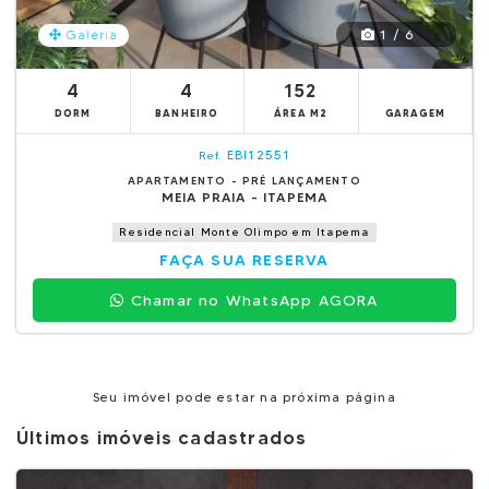
1 / 6
Galeria
4
4
152
DORM
BANHEIRO
ÁREA M2
GARAGEM
EBI12551
Ref.
APARTAMENTO - PRÉ LANÇAMENTO
MEIA PRAIA - ITAPEMA
Residencial Monte Olimpo em Itapema
FAÇA SUA RESERVA
Chamar no WhatsApp AGORA
Seu imóvel pode estar na próxima página
Últimos imóveis cadastrados