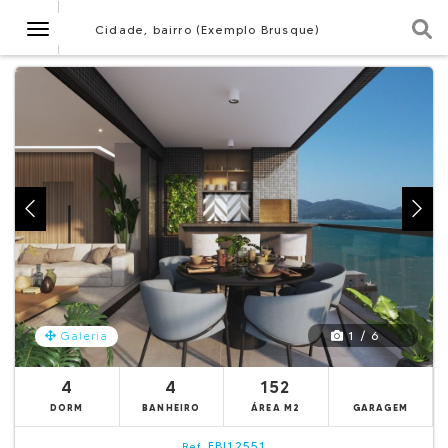
Navegação
Cidade, bairro (Exemplo Brusque)
1 / 6
Galeria
4
4
152
DORM
BANHEIRO
ÁREA M2
GARAGEM
EBI12551
Ref.