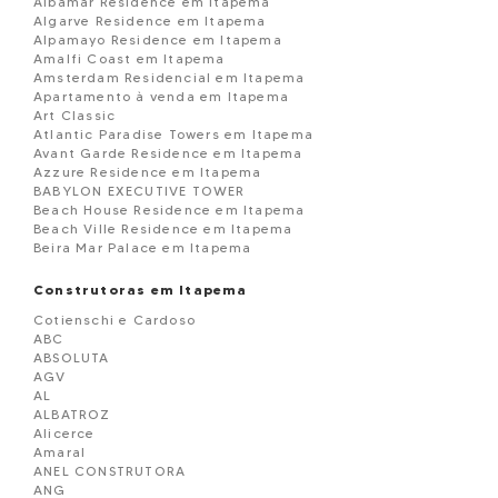
Albamar Residence em Itapema
Algarve Residence em Itapema
Alpamayo Residence em Itapema
Amalfi Coast em Itapema
Amsterdam Residencial em Itapema
Apartamento à venda em Itapema
Art Classic
Atlantic Paradise Towers em Itapema
Avant Garde Residence em Itapema
Azzure Residence em Itapema
BABYLON EXECUTIVE TOWER
Beach House Residence em Itapema
Beach Ville Residence em Itapema
Beira Mar Palace em Itapema
Belmare Residence em Itapema
BELVEDERE
Construtoras em Itapema
Black Piano Residence em Itapema
Cotienschi e Cardoso
Blue View em Itapema
ABC
Boulevard Dois 86 em Itapema
ABSOLUTA
BOURBON RESIDENCE
AGV
Brandemburgo Residence em Itapema
AL
BRISA DO MAR
ALBATROZ
Brooklyn Tower em Itapema
Alicerce
Campo Verde Loteamento em Itapema
Amaral
Capadócia Residence em Itapema
ANEL CONSTRUTORA
Carmel Residence em Itapema
ANG
Carpe Diem em Itapema