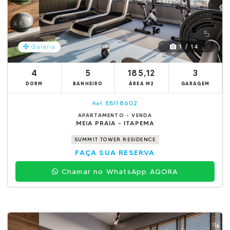
1 / 14
Galeria
4
5
185,12
3
DORM
BANHEIRO
ÁREA M2
GARAGEM
EBI18602
Ref.
APARTAMENTO - VENDA
MEIA PRAIA - ITAPEMA
SUMMIT TOWER RESIDENCE
FAÇA SUA RESERVA
Chamar no WhatsApp AGORA