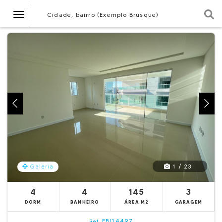
Navegação
Cidade, bairro (Exemplo Brusque)
1 / 23
Galeria
4
4
145
3
DORM
BANHEIRO
ÁREA M2
GARAGEM
EBI14497
Ref.