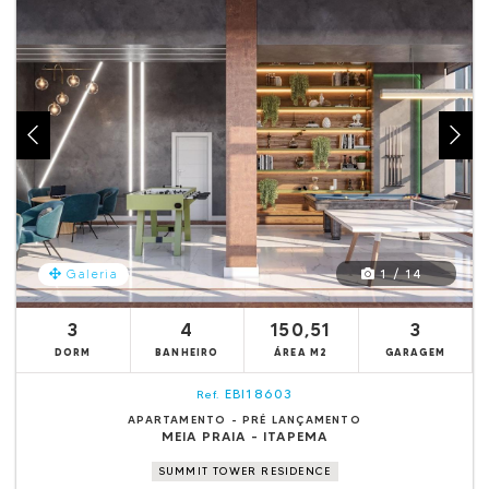
1 / 14
Galeria
3
4
150,51
3
DORM
BANHEIRO
ÁREA M2
GARAGEM
EBI18603
Ref.
APARTAMENTO - PRÉ LANÇAMENTO
MEIA PRAIA - ITAPEMA
SUMMIT TOWER RESIDENCE