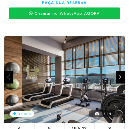
FAÇA SUA RESERVA
Chamar no WhatsApp AGORA
1 / 14
Galeria
4
5
185,12
3