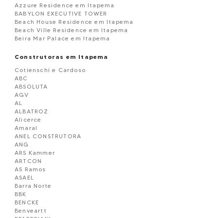
Azzure Residence em Itapema
BABYLON EXECUTIVE TOWER
Beach House Residence em Itapema
Beach Ville Residence em Itapema
Beira Mar Palace em Itapema
Belmare Residence em Itapema
BELVEDERE
Construtoras em Itapema
Black Piano Residence em Itapema
Cotienschi e Cardoso
Blue View em Itapema
ABC
Boulevard Dois 86 em Itapema
ABSOLUTA
BOURBON RESIDENCE
AGV
Brandemburgo Residence em Itapema
AL
BRISA DO MAR
ALBATROZ
Brooklyn Tower em Itapema
Alicerce
Campo Verde Loteamento em Itapema
Amaral
Capadócia Residence em Itapema
ANEL CONSTRUTORA
Carmel Residence em Itapema
ANG
Carpe Diem em Itapema
ARS Kammer
Cartier CNA Residence em Itapema
ARTCON
Celisa Residence em Itapema
AS Ramos
Central Ville Residence em Itapema
ASAEL
Chácara Flora em Itapema
Barra Norte
CHATEAU AVENUE RESIDENCE em Itapema
BBK
Château de Florence em Itapema
BENCKE
Chatêau Unique em Itapema
Benveartt
Città di Trento em Itapema