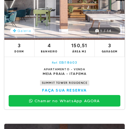
1 / 14
Galeria
3
4
150,51
3
DORM
BANHEIRO
ÁREA M2
GARAGEM
EBI18603
Ref.
APARTAMENTO - VENDA
MEIA PRAIA - ITAPEMA
SUMMIT TOWER RESIDENCE
FAÇA SUA RESERVA
Chamar no WhatsApp AGORA