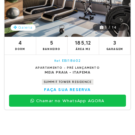
1 / 14
Galeria
4
5
185,12
3
DORM
BANHEIRO
ÁREA M2
GARAGEM
EBI18602
Ref.
APARTAMENTO - PRÉ LANÇAMENTO
MEIA PRAIA - ITAPEMA
SUMMIT TOWER RESIDENCE
FAÇA SUA RESERVA
Chamar no WhatsApp AGORA