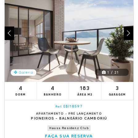
1 / 21
Galeria
4
4
183
3
DORM
BANHEIRO
ÁREA M2
GARAGEM
EBI18597
Ref.
APARTAMENTO - PRÉ LANÇAMENTO
PIONEIROS - BALNEÁRIO CAMBORIÚ
Hauss Residenz Club
FAÇA SUA RESERVA