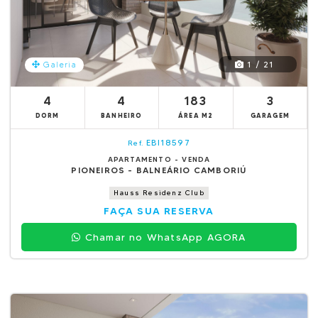
1 / 21
Galeria
4
4
183
3
DORM
BANHEIRO
ÁREA M2
GARAGEM
EBI18597
Ref.
APARTAMENTO - VENDA
PIONEIROS - BALNEÁRIO CAMBORIÚ
Hauss Residenz Club
FAÇA SUA RESERVA
Chamar no WhatsApp AGORA