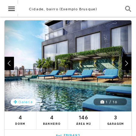
Navegação
Cidade, bairro (Exemplo Brusque)
1 / 16
Galeria
4
4
146
3
DORM
BANHEIRO
ÁREA M2
GARAGEM
EBI9493
Ref.