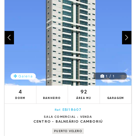
1 / 1
Galeria
4
92
DORM
BANHEIRO
ÁREA M2
GARAGEM
EBI18607
Ref.
SALA COMERCIAL - VENDA
CENTRO - BALNEÁRIO CAMBORIÚ
PUERTO VELERO