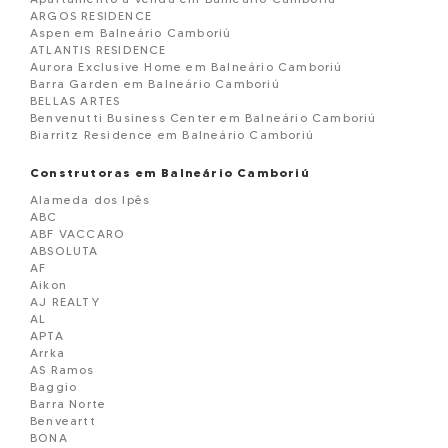
ARGOS RESIDENCE
Aspen em Balneário Camboriú
ATLANTIS RESIDENCE
Aurora Exclusive Home em Balneário Camboriú
Barra Garden em Balneário Camboriú
BELLAS ARTES
Benvenutti Business Center em Balneário Camboriú
Biarritz Residence em Balneário Camboriú
Blue Coast Tower em Balneário Camboriú
Blue Ocean Residence em Balneário Camborií
Construtoras em Balneário Camboriú
Boreal Tower em Balneário Camboriú
Alameda dos Ipês
BOSQUE BELCANTO
ABC
BOURBON DE FRANCE
ABF VACCARO
BRAVA GOLD
ABSOLUTA
Brisas do Mar Edificio
AF
CADORE
Aikon
CALLA D VOLPI RESIDENCE EM BALNEARIO CAMBORIU
AJ REALTY
Camboriú Business Center em Balneário Cam
AL
Camellia Sinensis em Balneário Camboriú
APTA
Cartagena Residence em Balneário Camboriú
Arrka
Cartier Residence em Balneário Camboriú
AS Ramos
Casa geminada á venda Balneário Camboriú
Baggio
Celebration Residence em Balneário Camboriú
Barra Norte
Charmant Residence em Balneário Camboriú
Benveartt
Chãteau Montmartre em Balneário Camboriú
BONA
Cidade Jardim em Balneário Camboriú