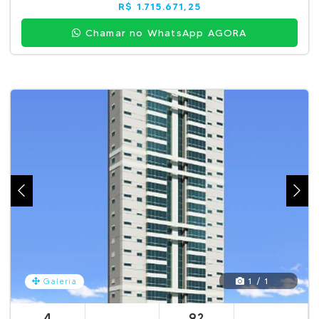
R$ 1.715.671,25
Chamar no WhatsApp AGORA
1 / 1
Galeria
4
92