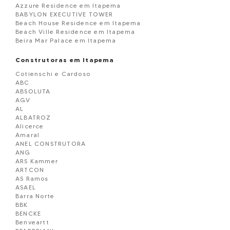
Azzure Residence em Itapema
BABYLON EXECUTIVE TOWER
Beach House Residence em Itapema
Beach Ville Residence em Itapema
Beira Mar Palace em Itapema
Belmare Residence em Itapema
BELVEDERE
Construtoras em Itapema
Black Piano Residence em Itapema
Cotienschi e Cardoso
Blue View em Itapema
ABC
Boulevard Dois 86 em Itapema
ABSOLUTA
BOURBON RESIDENCE
AGV
Brandemburgo Residence em Itapema
AL
BRISA DO MAR
ALBATROZ
Brooklyn Tower em Itapema
Alicerce
Campo Verde Loteamento em Itapema
Amaral
Capadócia Residence em Itapema
ANEL CONSTRUTORA
Carmel Residence em Itapema
ANG
Carpe Diem em Itapema
ARS Kammer
Cartier CNA Residence em Itapema
ARTCON
Celisa Residence em Itapema
AS Ramos
Central Ville Residence em Itapema
ASAEL
Chácara Flora em Itapema
Barra Norte
CHATEAU AVENUE RESIDENCE em Itapema
BBK
Château de Florence em Itapema
BENCKE
Chatêau Unique em Itapema
Benveartt
Città di Trento em Itapema