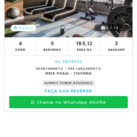
1 / 14
Galeria
4
5
185,12
3
DORM
BANHEIRO
ÁREA M2
GARAGEM
EBI18602
Ref.
APARTAMENTO - PRÉ LANÇAMENTO
MEIA PRAIA - ITAPEMA
SUMMIT TOWER RESIDENCE
FAÇA SUA RESERVA
Chamar no WhatsApp AGORA