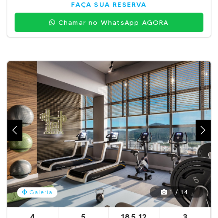
FAÇA SUA RESERVA
Chamar no WhatsApp AGORA
1 / 14
Galeria
4
5
185,12
3