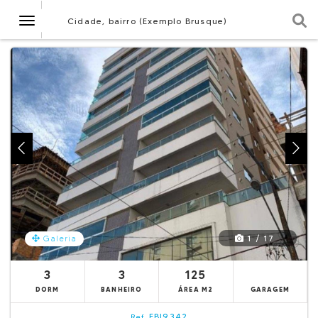
Navegação
Cidade, bairro (Exemplo Brusque)
1 / 17
Galeria
3
3
125
DORM
BANHEIRO
ÁREA M2
GARAGEM
EBI9342
Ref.