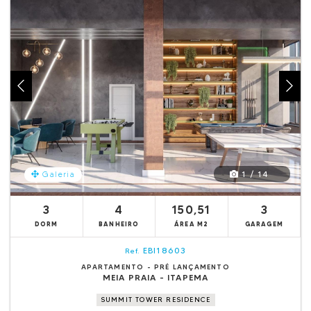
1 / 14
Galeria
3
4
150,51
3
DORM
BANHEIRO
ÁREA M2
GARAGEM
EBI18603
Ref.
APARTAMENTO - PRÉ LANÇAMENTO
MEIA PRAIA - ITAPEMA
SUMMIT TOWER RESIDENCE