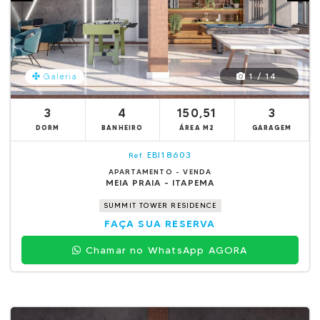
1 / 14
Galeria
3
4
150,51
3
DORM
BANHEIRO
ÁREA M2
GARAGEM
EBI18603
Ref.
APARTAMENTO - VENDA
MEIA PRAIA - ITAPEMA
SUMMIT TOWER RESIDENCE
FAÇA SUA RESERVA
Chamar no WhatsApp AGORA