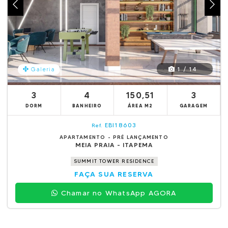
1 / 14
Galeria
3
4
150,51
3
DORM
BANHEIRO
ÁREA M2
GARAGEM
EBI18603
Ref.
APARTAMENTO - PRÉ LANÇAMENTO
MEIA PRAIA - ITAPEMA
SUMMIT TOWER RESIDENCE
FAÇA SUA RESERVA
Chamar no WhatsApp AGORA