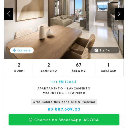
1 / 16
Galeria
2
2
67
1
DORM
BANHEIRO
ÁREA M2
GARAGEM
EBI12663
Ref.
APARTAMENTO - LANÇAMENTO
MORRETES - ITAPEMA
Gran Solare Residencial em Itapema
R$ 887.609,00
Chamar no WhatsApp AGORA