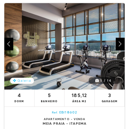
1 / 14
Galeria
4
5
185,12
3
DORM
BANHEIRO
ÁREA M2
GARAGEM
EBI18602
Ref.
APARTAMENTO - VENDA
MEIA PRAIA - ITAPEMA