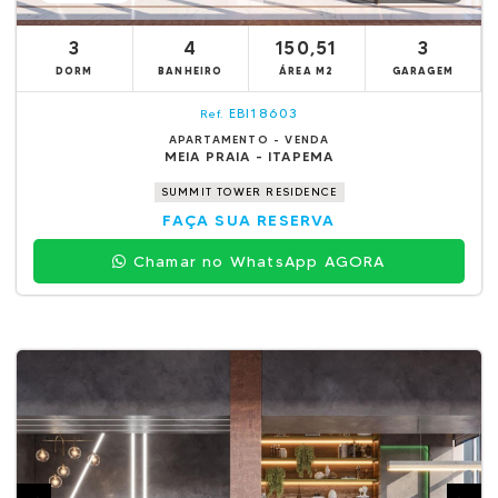
3
4
150,51
3
DORM
BANHEIRO
ÁREA M2
GARAGEM
EBI18603
Ref.
APARTAMENTO - VENDA
MEIA PRAIA - ITAPEMA
SUMMIT TOWER RESIDENCE
FAÇA SUA RESERVA
Chamar no WhatsApp AGORA