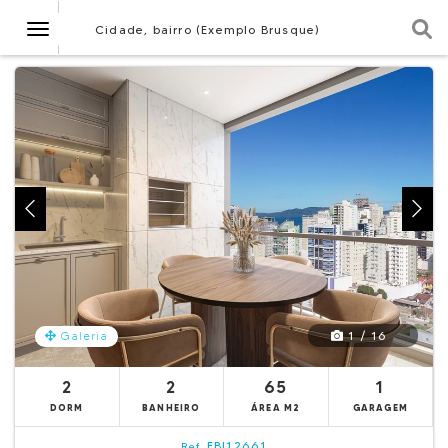
Navegação
Cidade, bairro (Exemplo Brusque)
1 / 16
Galeria
2
2
65
1
DORM
BANHEIRO
ÁREA M2
GARAGEM
EBI12661
Ref.