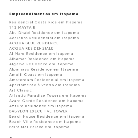
Empreendimentos em Itapema
Residencial Costa Rica em Itapema
143 MAYFAIR
Abu Dhabi Residence em Itapema
Acalanto Residencial em Itapema
ACQUA BLUE RESIDENCE
ACQUA RESIDENZIALE
Al Mare Residence em Itapema
Albamar Residence em Itapema
Algarve Residence em Itapema
Alpamayo Residence em Itapema
Amalfi Coast em Itapema
Amsterdam Residencial em Itapema
Apartamento à venda em Itapema
Art Classic
Atlantic Paradise Towers em Itapema
Avant Garde Residence em Itapema
Azzure Residence em Itapema
BABYLON EXECUTIVE TOWER
Beach House Residence em Itapema
Beach Ville Residence em Itapema
Beira Mar Palace em Itapema
Belmare Residence em Itapema
BELVEDERE