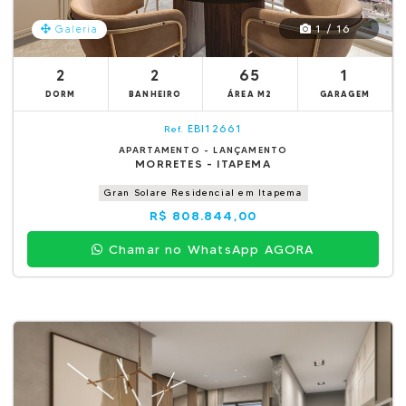
1 / 16
Galeria
2
2
65
1
DORM
BANHEIRO
ÁREA M2
GARAGEM
EBI12661
Ref.
APARTAMENTO - LANÇAMENTO
MORRETES - ITAPEMA
Gran Solare Residencial em Itapema
R$ 808.844,00
Chamar no WhatsApp AGORA