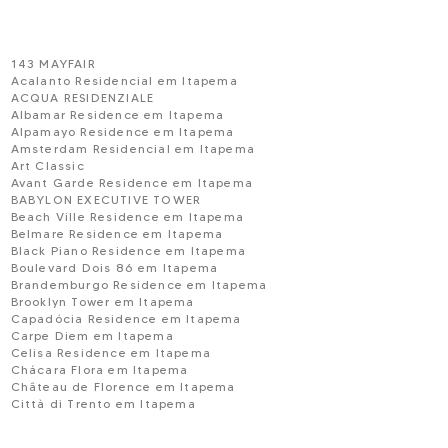
143 MAYFAIR
Acalanto Residencial em Itapema
ACQUA RESIDENZIALE
Albamar Residence em Itapema
Alpamayo Residence em Itapema
Amsterdam Residencial em Itapema
Art Classic
Avant Garde Residence em Itapema
BABYLON EXECUTIVE TOWER
Beach Ville Residence em Itapema
Belmare Residence em Itapema
Black Piano Residence em Itapema
Boulevard Dois 86 em Itapema
Brandemburgo Residence em Itapema
Brooklyn Tower em Itapema
Capadócia Residence em Itapema
Carpe Diem em Itapema
Celisa Residence em Itapema
Chácara Flora em Itapema
Château de Florence em Itapema
Città di Trento em Itapema
Colinas do Mar Residence em Itapema
Copenhagem Residence em Itapema