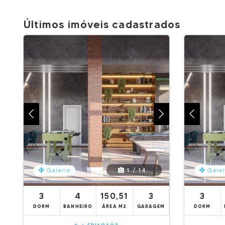
Últimos imóveis cadastrados
1 / 14
Galeria
Galer
3
4
150,51
3
3
DORM
BANHEIRO
ÁREA M2
GARAGEM
DORM