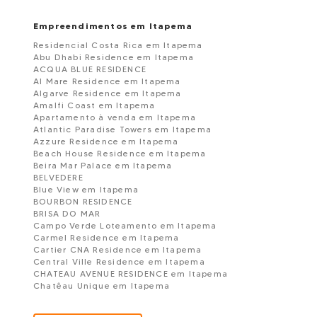
Empreendimentos em Itapema
Residencial Costa Rica em Itapema
Abu Dhabi Residence em Itapema
ACQUA BLUE RESIDENCE
Al Mare Residence em Itapema
Algarve Residence em Itapema
Amalfi Coast em Itapema
Apartamento à venda em Itapema
Atlantic Paradise Towers em Itapema
Azzure Residence em Itapema
Beach House Residence em Itapema
Beira Mar Palace em Itapema
BELVEDERE
Blue View em Itapema
BOURBON RESIDENCE
BRISA DO MAR
Campo Verde Loteamento em Itapema
Carmel Residence em Itapema
Cartier CNA Residence em Itapema
Central Ville Residence em Itapema
CHATEAU AVENUE RESIDENCE em Itapema
Chatêau Unique em Itapema
Colinas do Mar em Itapema
Condomínio Mount Everest em Itapema