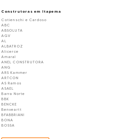
Construtoras em Itapema
Cotienschi e Cardoso
ABC
ABSOLUTA
AGV
AL
ALBATROZ
Alicerce
Amaral
ANEL CONSTRUTORA
ANG
ARS Kammer
ARTCON
AS Ramos
ASAEL
Barra Norte
BBK
BENCKE
Benveartt
BFABBRIANI
BONA
BOSSA
BRANCO
Burini