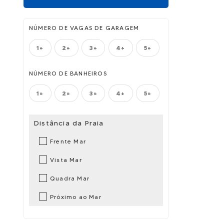
NÚMERO DE VAGAS DE GARAGEM
1+
2+
3+
4+
5+
NÚMERO DE BANHEIROS
1+
2+
3+
4+
5+
Distância da Praia
Frente Mar
Vista Mar
Quadra Mar
Próximo ao Mar