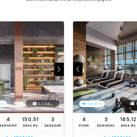
1 / 14
1
ia
Galeria
4
150,51
3
4
5
185,12
BANHEIRO
ÁREA M2
GARAGEM
DORM
BANHEIRO
ÁREA M2