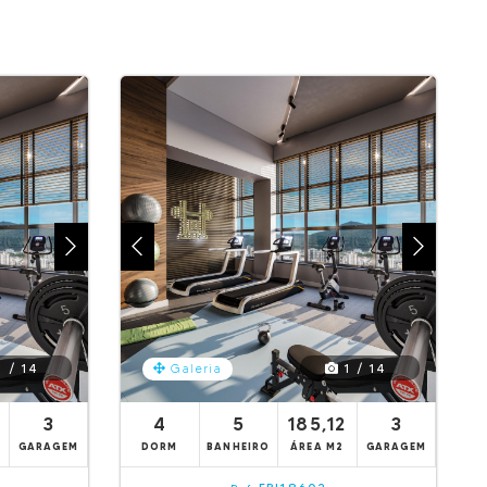
 / 14
1 / 14
Galeria
3
4
5
185,12
3
GARAGEM
DORM
BANHEIRO
ÁREA M2
GARAGEM