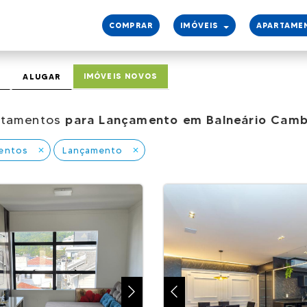
COMPRAR
IMÓVEIS
APARTAME
IMÓVEIS NOVOS
ALUGAR
rtamentos
para Lançamento em Balneário Camb
entos
Lançamento
close
close