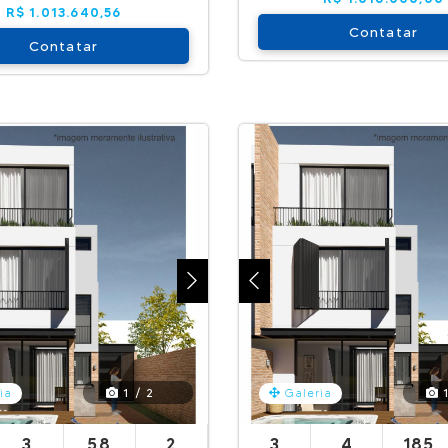
R$ 1.013.640,56
Contatar
Contatar
1 / 2
1
ia
Galeria
3
58
2
3
4
185