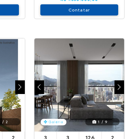
Contatar
 / 2
1 / 9
Galeria
2
3
3
126
2