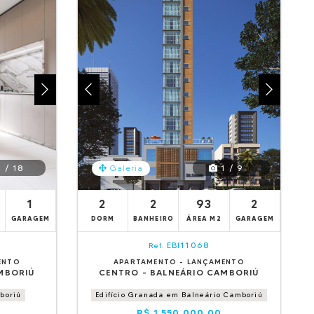
 / 18
1 / 9
Galeria
1
2
2
93
2
GARAGEM
DORM
BANHEIRO
ÁREA M2
GARAGEM
EBI11068
Ref.
ENTO
APARTAMENTO - LANÇAMENTO
MBORIÚ
CENTRO - BALNEÁRIO CAMBORIÚ
boriú
Edifício Granada em Balneário Camboriú
R$ 1.550.000,00