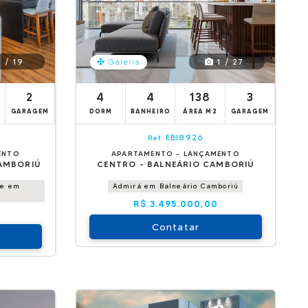
 / 19
1 / 27
Galeria
2
4
4
138
3
GARAGEM
DORM
BANHEIRO
ÁREA M2
GARAGEM
EBI8926
Ref.
ENTO
APARTAMENTO - LANÇAMENTO
CAMBORIÚ
CENTRO - BALNEÁRIO CAMBORIÚ
ce em
Admirá em Balneário Camboriú
R$ 3.495.000,00
Contatar