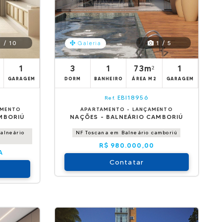
 / 10
1 / 5
Galeria
1
3
1
73m²
1
GARAGEM
DORM
BANHEIRO
ÁREA M2
GARAGEM
EBI18956
Ref.
AMENTO
APARTAMENTO - LANÇAMENTO
MBORIÚ
NAÇÕES - BALNEÁRIO CAMBORIÚ
alneário
NF Toscana em Balneário camboriú
R$ 980.000,00
A
Contatar