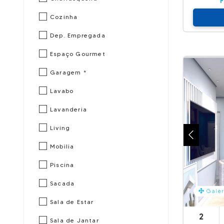
Cozinha
Dep. Empregada
Espaço Gourmet
Garagem *
Lavabo
Lavanderia
Living
Mobilia
Piscina
Sacada
Galer
Sala de Estar
2
Sala de Jantar