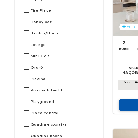
Fire Place
Hobby box
Galer
Jardim/Horta
2
Lounge
DORM
Mini Golf
Ofurô
APA
NAÇÕE
Piscina
Montefi
Piscina Infantil
Playground
Praça central
Quadra esportiva
Quadras Bocha