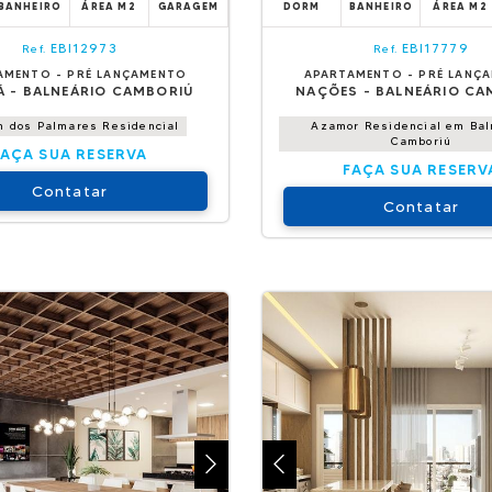
BANHEIRO
ÁREA M2
GARAGEM
DORM
BANHEIRO
ÁREA M2
EBI12973
EBI17779
Ref.
Ref.
AMENTO - PRÉ LANÇAMENTO
APARTAMENTO - PRÉ LANÇ
Á - BALNEÁRIO CAMBORIÚ
NAÇÕES - BALNEÁRIO CA
m dos Palmares Residencial
Azamor Residencial em Bal
Camboriú
FAÇA SUA RESERVA
FAÇA SUA RESERV
Contatar
Contatar