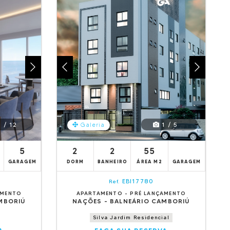
 / 12
1 / 5
Galeria
5
2
2
55
GARAGEM
DORM
BANHEIRO
ÁREA M2
GARAGEM
EBI17780
Ref.
AMENTO
APARTAMENTO - PRÉ LANÇAMENTO
MBORIÚ
NAÇÕES - BALNEÁRIO CAMBORIÚ
Silva Jardim Residencial