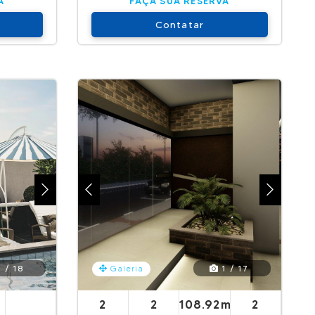
A
FAÇA SUA RESERVA
Contatar
 / 18
1 / 17
Galeria
2
2
108.92m²
2