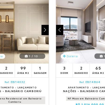
1 / 10
1
ia
Galeria
2
99
1
3
2
65
BANHEIRO
ÁREA M2
GARAGEM
DORM
BANHEIRO
ÁREA M2
EBI14032
EBI14864
Ref.
Ref.
RTAMENTO - LANÇAMENTO
APARTAMENTO - LANÇAM
S - BALNEÁRIO CAMBORIÚ
NAÇÕES - BALNEÁRIO CA
iena Residencial em Balneário
NF Moov em Balneário Cam
Camboriu
R$ 1.016.000,00