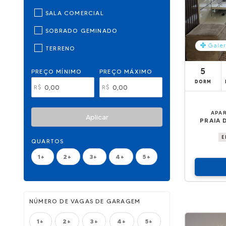
SALA COMERCIAL
SOBRADO GEMINADO
Galer
TERRENO
5
PREÇO MÍNIMO
PREÇO MÁXIMO
DORM
R$
R$
APA
Aplicar
PRAIA 
E
QUARTOS
1+
2+
3+
4+
5+
NÚMERO DE VAGAS DE GARAGEM
1+
2+
3+
4+
5+