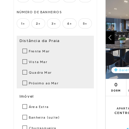
NÚMERO DE BANHEIROS
1+
2+
3+
4+
5+
Distância da Praia
Frente Mar
Vista Mar
Galer
Quadra Mar
Próximo ao Mar
0
DORM
Imóvel
Área Extra
APART
CENTR
Banheira (suíte)
Churrasqueira