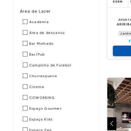
DORM
Área de Lazer
APART
Academia
ARIRIB
Área de descanso
Jardi
Bar Molhado
Bar/Pub
Campinho de Futebol
Churrasqueira
Cinema
COWORKING
Espaço Gourmet
Espaço Kids
Espaço Zen