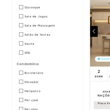
Quiosque
Sala de Jogos
Sala de Massagem
Salão de festas
Sauna
SPA
Galer
Condomínio
2
Bicicletário
DORM
Elevador
Heliponto
APA
NAÇÕE
Pet care
Plaza V
Pet play