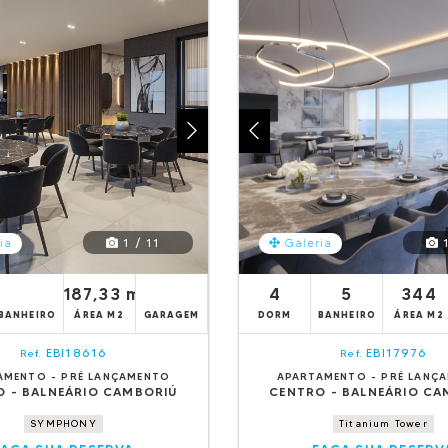
1 / 11
1
ia
Galeria
187,33 m²
4
5
344
BANHEIRO
ÁREA M2
GARAGEM
DORM
BANHEIRO
ÁREA M2
EBI18616
EBI17976
Ref.
Ref.
AMENTO - PRÉ LANÇAMENTO
APARTAMENTO - PRÉ LANÇ
O - BALNEÁRIO CAMBORIÚ
CENTRO - BALNEÁRIO CA
SYMPHONY
Titanium Tower