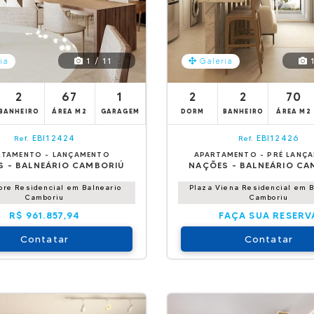
1 / 11
1
ia
Galeria
2
67
1
2
2
70
BANHEIRO
ÁREA M2
GARAGEM
DORM
BANHEIRO
ÁREA M2
EBI12424
EBI12426
Ref.
Ref.
RTAMENTO - LANÇAMENTO
APARTAMENTO - PRÉ LANÇ
S - BALNEÁRIO CAMBORIÚ
NAÇÕES - BALNEÁRIO CA
ore Residencial em Balneario
Plaza Viena Residencial em B
Camboriu
Camboriu
R$ 961.857,94
FAÇA SUA RESERV
Contatar
Contatar