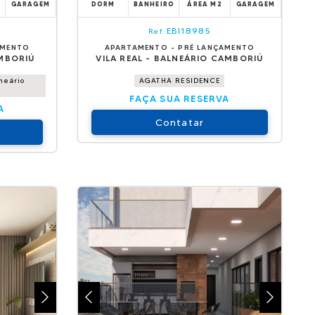
GARAGEM
DORM
BANHEIRO
ÁREA M2
GARAGEM
EBI18985
Ref.
AMENTO
APARTAMENTO - PRÉ LANÇAMENTO
MBORIÚ
VILA REAL - BALNEÁRIO CAMBORIÚ
neário
AGATHA RESIDENCE
FAÇA SUA RESERVA
A
Contatar