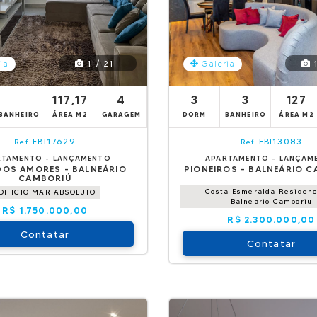
1 / 21
1
ia
Galeria
117,17
4
3
3
127
BANHEIRO
ÁREA M2
GARAGEM
DORM
BANHEIRO
ÁREA M2
EBI17629
EBI13083
Ref.
Ref.
RTAMENTO - LANÇAMENTO
APARTAMENTO - LANÇAM
DOS AMORES - BALNEÁRIO
PIONEIROS - BALNEÁRIO 
CAMBORIÚ
Costa Esmeralda Residen
DIFICIO MAR ABSOLUTO
Balneario Camboriu
R$ 1.750.000,00
R$ 2.300.000,00
Contatar
Contatar