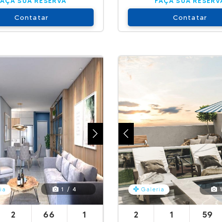
FAÇA SUA RESERVA
FAÇA SUA RESERV
Contatar
Contatar
1 / 4
1
ia
Galeria
2
66
1
2
1
59