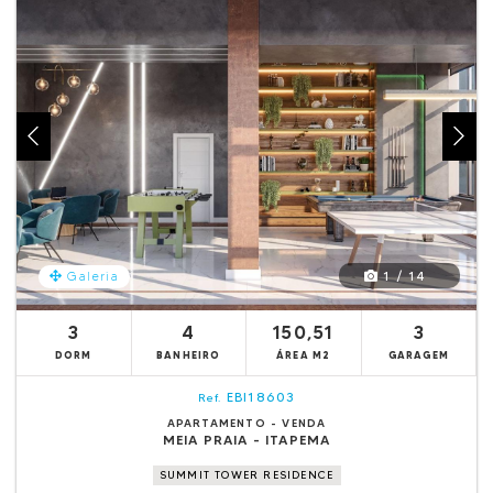
1 / 14
Galeria
3
4
150,51
3
DORM
BANHEIRO
ÁREA M2
GARAGEM
EBI18603
Ref.
APARTAMENTO - VENDA
MEIA PRAIA - ITAPEMA
SUMMIT TOWER RESIDENCE