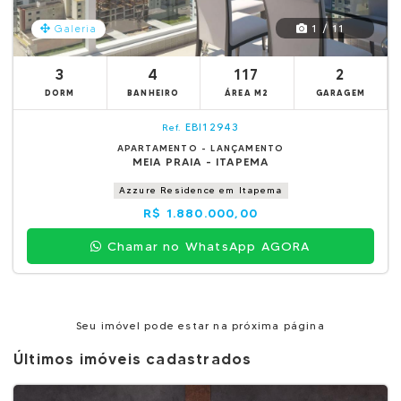
1 / 11
Galeria
3
4
117
2
DORM
BANHEIRO
ÁREA M2
GARAGEM
EBI12943
Ref.
APARTAMENTO - LANÇAMENTO
MEIA PRAIA - ITAPEMA
Azzure Residence em Itapema
R$ 1.880.000,00
Chamar no WhatsApp AGORA
Seu imóvel pode estar na próxima página
Últimos imóveis cadastrados