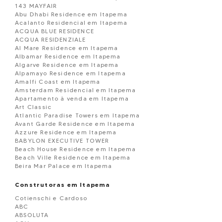
143 MAYFAIR
Abu Dhabi Residence em Itapema
Acalanto Residencial em Itapema
ACQUA BLUE RESIDENCE
ACQUA RESIDENZIALE
Al Mare Residence em Itapema
Albamar Residence em Itapema
Algarve Residence em Itapema
Alpamayo Residence em Itapema
Amalfi Coast em Itapema
Amsterdam Residencial em Itapema
Apartamento à venda em Itapema
Art Classic
Atlantic Paradise Towers em Itapema
Avant Garde Residence em Itapema
Azzure Residence em Itapema
BABYLON EXECUTIVE TOWER
Beach House Residence em Itapema
Beach Ville Residence em Itapema
Beira Mar Palace em Itapema
Belmare Residence em Itapema
BELVEDERE
Construtoras em Itapema
Black Piano Residence em Itapema
Cotienschi e Cardoso
Blue View em Itapema
ABC
Boulevard Dois 86 em Itapema
ABSOLUTA
BOURBON RESIDENCE