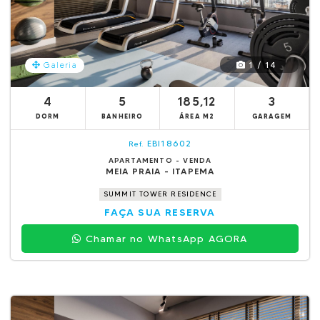
1 / 14
Galeria
4
5
185,12
3
DORM
BANHEIRO
ÁREA M2
GARAGEM
EBI18602
Ref.
APARTAMENTO - VENDA
MEIA PRAIA - ITAPEMA
SUMMIT TOWER RESIDENCE
FAÇA SUA RESERVA
Chamar no WhatsApp AGORA