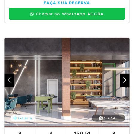
FAÇA SUA RESERVA
Chamar no WhatsApp AGORA
1 / 14
Galeria
3
4
150,51
3