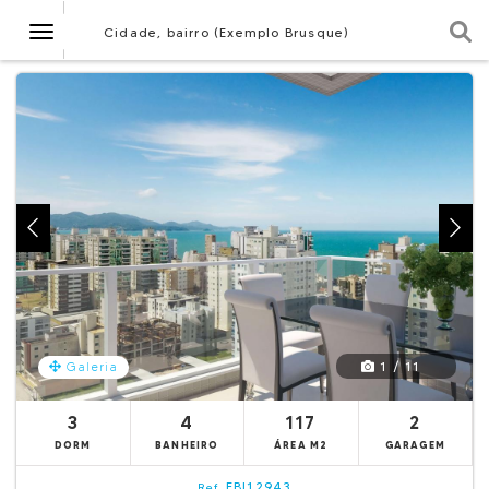
Navegação
Cidade, bairro (Exemplo Brusque)
1 / 11
Galeria
3
4
117
2
DORM
BANHEIRO
ÁREA M2
GARAGEM
EBI12943
Ref.