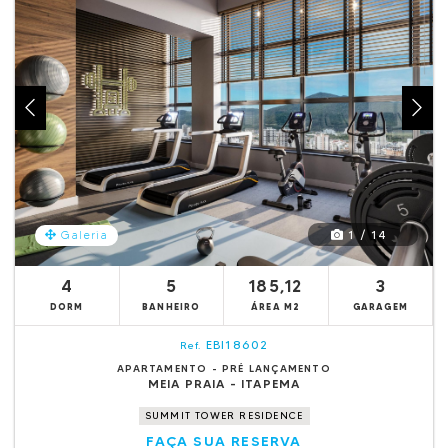
1 / 14
Galeria
4
5
185,12
3
DORM
BANHEIRO
ÁREA M2
GARAGEM
EBI18602
Ref.
APARTAMENTO - PRÉ LANÇAMENTO
MEIA PRAIA - ITAPEMA
SUMMIT TOWER RESIDENCE
FAÇA SUA RESERVA