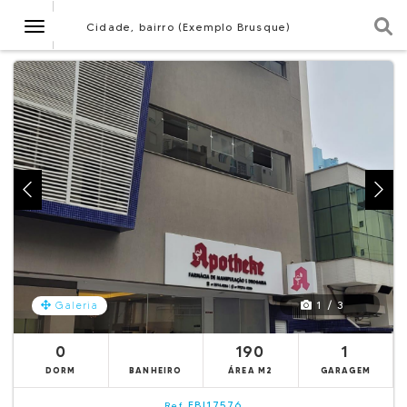
Navegação
Cidade, bairro (Exemplo Brusque)
1 / 3
Galeria
0
190
1
DORM
BANHEIRO
ÁREA M2
GARAGEM
EBI17576
Ref.