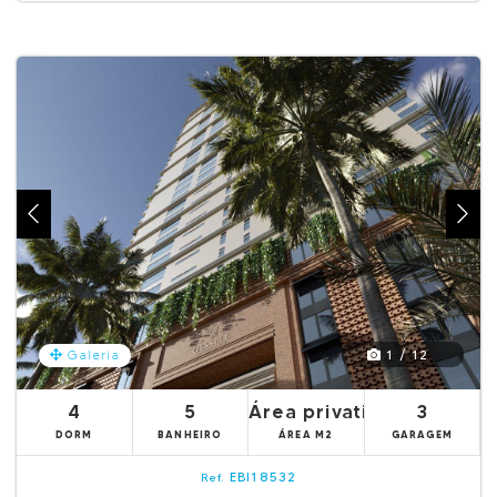
1 / 12
Galeria
4
5
Área privativa 261.05m²
3
DORM
BANHEIRO
ÁREA M2
GARAGEM
EBI18532
Ref.