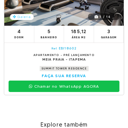
1 / 14
Galeria
4
5
185,12
3
DORM
BANHEIRO
ÁREA M2
GARAGEM
EBI18602
Ref.
APARTAMENTO - PRÉ LANÇAMENTO
MEIA PRAIA - ITAPEMA
SUMMIT TOWER RESIDENCE
FAÇA SUA RESERVA
Chamar no WhatsApp AGORA
Explore também