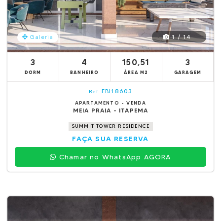
1 / 14
Galeria
3
4
150,51
3
DORM
BANHEIRO
ÁREA M2
GARAGEM
EBI18603
Ref.
APARTAMENTO - VENDA
MEIA PRAIA - ITAPEMA
SUMMIT TOWER RESIDENCE
FAÇA SUA RESERVA
Chamar no WhatsApp AGORA