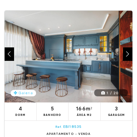
1 / 20
Galeria
4
5
166m²
3
DORM
BANHEIRO
ÁREA M2
GARAGEM
EBI18535
Ref.
APARTAMENTO - VENDA