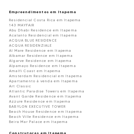
Empreendimentos em Itapema
Residencial Costa Rica em Itapema
143 MAYFAIR
Abu Dhabi Residence em Itapema
Acalanto Residencial em Itapema
ACQUA BLUE RESIDENCE
ACQUA RESIDENZIALE
Al Mare Residence em Itapema
Albamar Residence em Itapema
Algarve Residence em Itapema
Alpamayo Residence em Itapema
Amalfi Coast em Itapema
Amsterdam Residencial em Itapema
Apartamento à venda em Itapema
Art Classic
Atlantic Paradise Towers em Itapema
Avant Garde Residence em Itapema
Azzure Residence em Itapema
BABYLON EXECUTIVE TOWER
Beach House Residence em Itapema
Beach Ville Residence em Itapema
Beira Mar Palace em Itapema
Belmare Residence em Itapema
BELVEDERE
Construtoras em Itapema