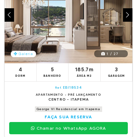
1 / 27
Galeria
4
5
185.7m
3
DORM
BANHEIRO
ÁREA M2
GARAGEM
EBI18534
Ref.
APARTAMENTO - PRÉ LANÇAMENTO
CENTRO - ITAPEMA
George VI Residencial em Itapema
FAÇA SUA RESERVA
Chamar no WhatsApp AGORA