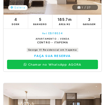
1 / 27
Galeria
4
5
185.7m
3
DORM
BANHEIRO
ÁREA M2
GARAGEM
EBI18534
Ref.
APARTAMENTO - VENDA
CENTRO - ITAPEMA
George VI Residencial em Itapema
FAÇA SUA RESERVA
Chamar no WhatsApp AGORA