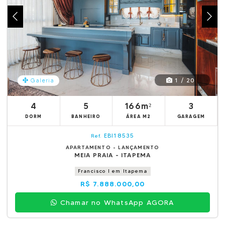
1 / 20
Galeria
4
5
166m²
3
DORM
BANHEIRO
ÁREA M2
GARAGEM
EBI18535
Ref.
APARTAMENTO - LANÇAMENTO
MEIA PRAIA - ITAPEMA
Francisco I em Itapema
R$ 7.888.000,00
Chamar no WhatsApp AGORA