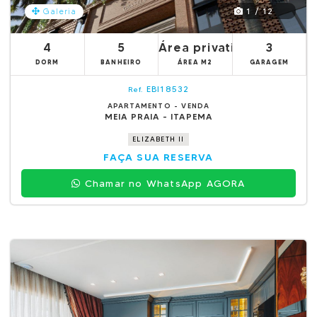
1 / 12
Galeria
4
5
Área privativa 261.05m²
3
DORM
BANHEIRO
ÁREA M2
GARAGEM
EBI18532
Ref.
APARTAMENTO - VENDA
MEIA PRAIA - ITAPEMA
ELIZABETH II
FAÇA SUA RESERVA
Chamar no WhatsApp AGORA