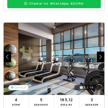
Chamar no WhatsApp AGORA
1 / 14
Galeria
4
5
185,12
3
DORM
BANHEIRO
ÁREA M2
GARAGEM