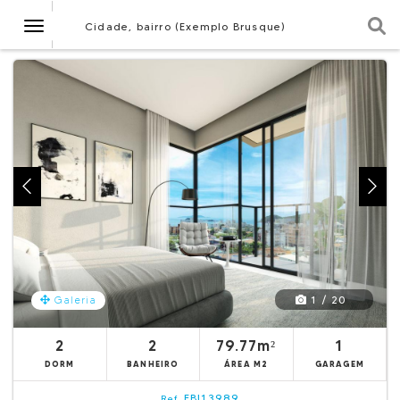
Navegação
Cidade, bairro (Exemplo Brusque)
1 / 20
Galeria
2
2
79.77m²
1
DORM
BANHEIRO
ÁREA M2
GARAGEM
EBI13989
Ref.