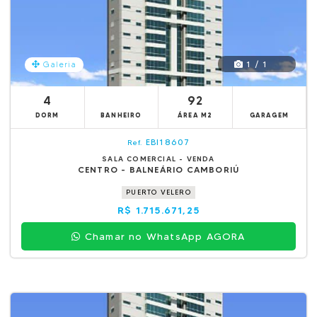
1 / 1
Galeria
4
92
DORM
BANHEIRO
ÁREA M2
GARAGEM
EBI18607
Ref.
SALA COMERCIAL - VENDA
CENTRO - BALNEÁRIO CAMBORIÚ
PUERTO VELERO
R$ 1.715.671,25
Chamar no WhatsApp AGORA