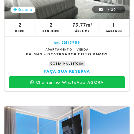
1 / 20
Galeria
2
2
79.77m²
1
DORM
BANHEIRO
ÁREA M2
GARAGEM
EBI13989
Ref.
APARTAMENTO - VENDA
PALMAS - GOVERNADOR CELSO RAMOS
COSTA MAJESTOSA
FAÇA SUA RESERVA
Chamar no WhatsApp AGORA