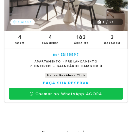
1 / 21
Galeria
4
4
183
3
DORM
BANHEIRO
ÁREA M2
GARAGEM
EBI18597
Ref.
APARTAMENTO - PRÉ LANÇAMENTO
PIONEIROS - BALNEÁRIO CAMBORIÚ
Hauss Residenz Club
FAÇA SUA RESERVA
Chamar no WhatsApp AGORA