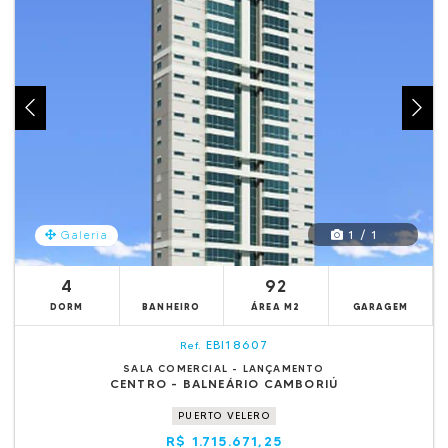
1 / 1
Galeria
4
92
DORM
BANHEIRO
ÁREA M2
GARAGEM
EBI18607
Ref.
SALA COMERCIAL - LANÇAMENTO
CENTRO - BALNEÁRIO CAMBORIÚ
PUERTO VELERO
R$ 1.715.671,25