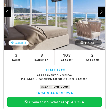
1 / 26
Galeria
3
3
103
2
DORM
BANHEIRO
ÁREA M2
GARAGEM
EBI13985
Ref.
APARTAMENTO - VENDA
PALMAS - GOVERNADOR CELSO RAMOS
OCEAN HOME CLUB
FAÇA SUA RESERVA
Chamar no WhatsApp AGORA