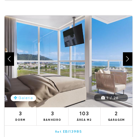
1 / 26
Galeria
3
3
103
2
DORM
BANHEIRO
ÁREA M2
GARAGEM
EBI13985
Ref.