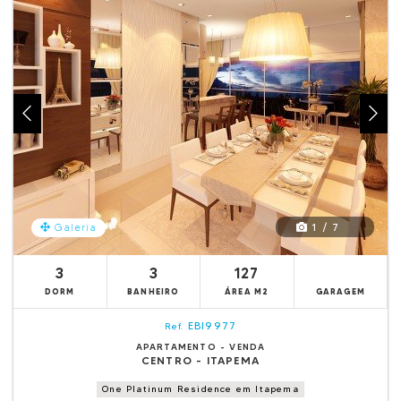
1 / 7
Galeria
3
3
127
DORM
BANHEIRO
ÁREA M2
GARAGEM
EBI9977
Ref.
APARTAMENTO - VENDA
CENTRO - ITAPEMA
One Platinum Residence em Itapema