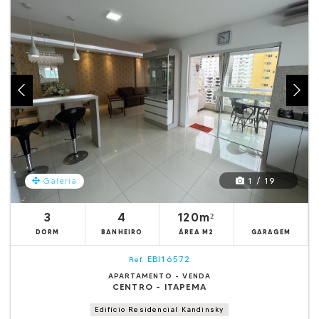
1 / 19
Galeria
3
4
120m²
DORM
BANHEIRO
ÁREA M2
GARAGEM
EBI16572
Ref.
APARTAMENTO - VENDA
CENTRO - ITAPEMA
Edifício Residencial Kandinsky