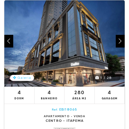
1 / 28
Galeria
4
4
280
4
DORM
BANHEIRO
ÁREA M2
GARAGEM
EBI18065
Ref.
APARTAMENTO - VENDA
CENTRO - ITAPEMA