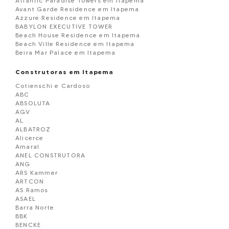
Atlantic Paradise Towers em Itapema
Avant Garde Residence em Itapema
Azzure Residence em Itapema
BABYLON EXECUTIVE TOWER
Beach House Residence em Itapema
Beach Ville Residence em Itapema
Beira Mar Palace em Itapema
Belmare Residence em Itapema
BELVEDERE
Construtoras em Itapema
Black Piano Residence em Itapema
Cotienschi e Cardoso
Blue View em Itapema
ABC
Boulevard Dois 86 em Itapema
ABSOLUTA
BOURBON RESIDENCE
AGV
Brandemburgo Residence em Itapema
AL
BRISA DO MAR
ALBATROZ
Brooklyn Tower em Itapema
Alicerce
Campo Verde Loteamento em Itapema
Amaral
Capadócia Residence em Itapema
ANEL CONSTRUTORA
Carmel Residence em Itapema
ANG
Carpe Diem em Itapema
ARS Kammer
Cartier CNA Residence em Itapema
ARTCON
Celisa Residence em Itapema
AS Ramos
Central Ville Residence em Itapema
ASAEL
Chácara Flora em Itapema
Barra Norte
CHATEAU AVENUE RESIDENCE em Itapema
BBK
Château de Florence em Itapema
BENCKE
Chatêau Unique em Itapema