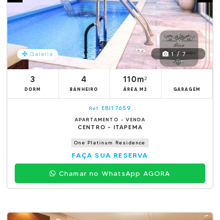
1 / 7
Galeria
3
4
110m²
DORM
BANHEIRO
ÁREA M2
GARAGEM
EBI17659
Ref.
APARTAMENTO - VENDA
CENTRO - ITAPEMA
One Platinum Residence
FAÇA SUA RESERVA
Chamar no WhatsApp AGORA