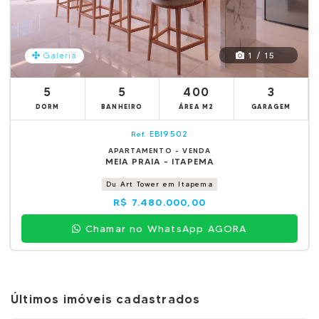
1 / 15
Galeria
5
5
400
3
DORM
BANHEIRO
ÁREA M2
GARAGEM
EBI9502
Ref.
APARTAMENTO - VENDA
MEIA PRAIA - ITAPEMA
Du Art Tower em Itapema
R$ 7.480.000,00
Chamar no WhatsApp AGORA
Últimos imóveis cadastrados