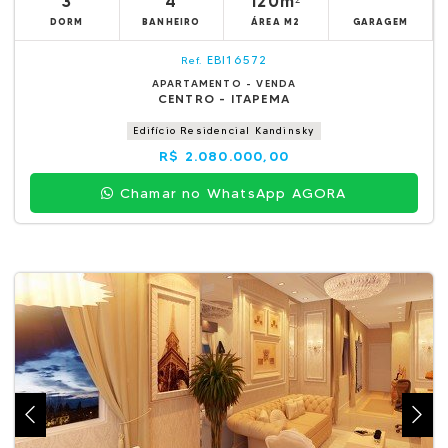
3
4
120m²
DORM
BANHEIRO
ÁREA M2
GARAGEM
EBI16572
Ref.
APARTAMENTO - VENDA
CENTRO - ITAPEMA
Edifício Residencial Kandinsky
R$ 2.080.000,00
Chamar no WhatsApp AGORA