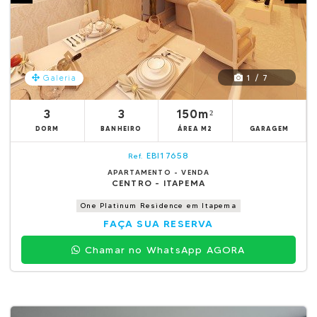
1 / 7
Galeria
3
3
150m²
DORM
BANHEIRO
ÁREA M2
GARAGEM
EBI17658
Ref.
APARTAMENTO - VENDA
CENTRO - ITAPEMA
One Platinum Residence em Itapema
FAÇA SUA RESERVA
Chamar no WhatsApp AGORA