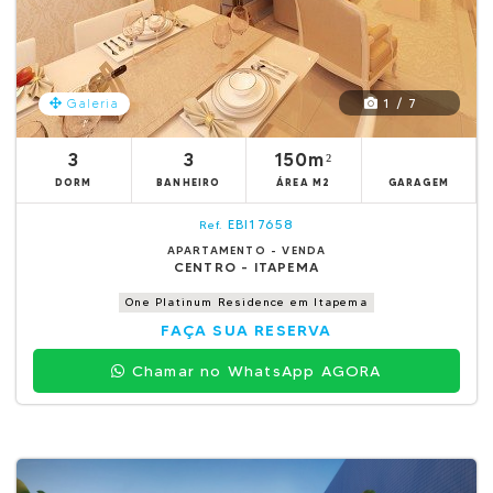
1 / 7
Galeria
3
3
150m²
DORM
BANHEIRO
ÁREA M2
GARAGEM
EBI17658
Ref.
APARTAMENTO - VENDA
CENTRO - ITAPEMA
One Platinum Residence em Itapema
FAÇA SUA RESERVA
Chamar no WhatsApp AGORA