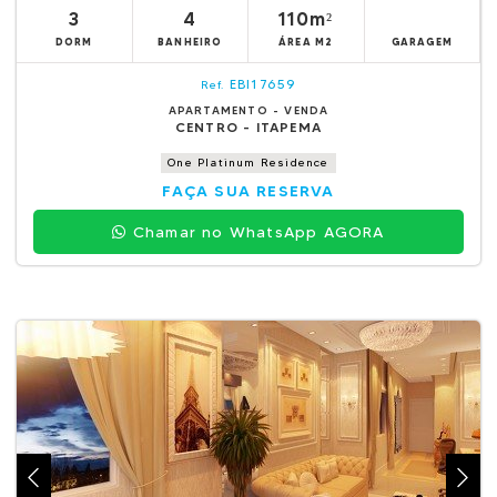
3
4
110m²
DORM
BANHEIRO
ÁREA M2
GARAGEM
EBI17659
Ref.
APARTAMENTO - VENDA
CENTRO - ITAPEMA
One Platinum Residence
FAÇA SUA RESERVA
Chamar no WhatsApp AGORA