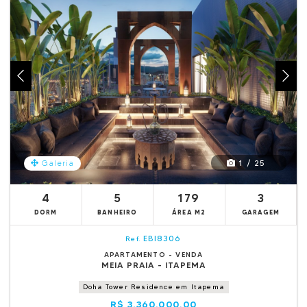
1 / 25
Galeria
4
5
179
3
DORM
BANHEIRO
ÁREA M2
GARAGEM
EBI8306
Ref.
APARTAMENTO - VENDA
MEIA PRAIA - ITAPEMA
Doha Tower Residence em Itapema
R$ 3.360.000,00