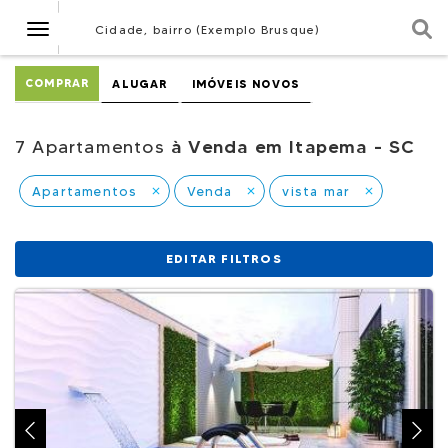
Navegação
Cidade, bairro (Exemplo Brusque)
COMPRAR
ALUGAR
IMÓVEIS NOVOS
7 Apartamentos
à Venda em Itapema - SC
Apartamentos
Venda
vista mar
close
close
close
EDITAR FILTROS