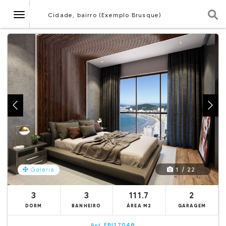
Navegação
Cidade, bairro (Exemplo Brusque)
1 / 22
Galeria
3
3
111.7
2
DORM
BANHEIRO
ÁREA M2
GARAGEM
EBI17048
Ref.