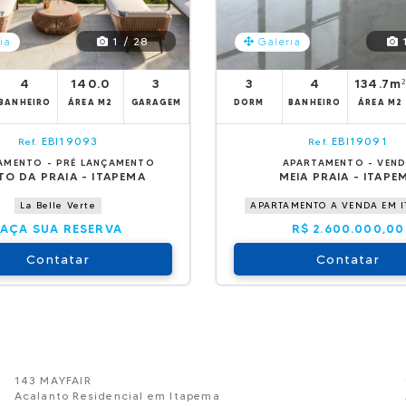
1 / 28
1
ia
Galeria
4
140.0
3
3
4
134.7m
BANHEIRO
ÁREA M2
GARAGEM
DORM
BANHEIRO
ÁREA M2
EBI19093
EBI19091
Ref.
Ref.
AMENTO - PRÉ LANÇAMENTO
APARTAMENTO - VEN
O DA PRAIA - ITAPEMA
MEIA PRAIA - ITAPE
La Belle Verte
APARTAMENTO A VENDA EM 
FAÇA SUA RESERVA
R$ 2.600.000,00
Contatar
Contatar
143 MAYFAIR
Acalanto Residencial em Itapema