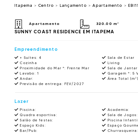
Itapema
>
Centro
>
Lançamento
>
Apartamento
>
EBI
Apartamento
320.00 m²
SUNNY COAST RESIDENCE EM ITAPEMA
Empreendimento
+ Suítes:
4
Sala de Estar
Cozinha
Living
Proximidade do Mar *:
Frente Mar
Sala de Jantar
Lavabo:
1
Garagem *:
5 
Andar:
Área Total (m²)
Previsão de entrega:
FEV/2027
Lazer
Piscina:
Academia:
Quadra esportiva:
Sala de Jogos:
Salão de festas:
Piscina Infanti
Espaço Kids:
Espaço Gourme
Bar/Pub:
Churrasqueira