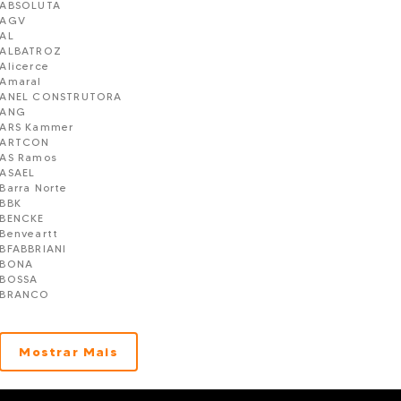
ABSOLUTA
AGV
AL
ALBATROZ
Alicerce
Amaral
ANEL CONSTRUTORA
ANG
ARS Kammer
ARTCON
AS Ramos
ASAEL
Barra Norte
BBK
BENCKE
Benveartt
BFABBRIANI
BONA
BOSSA
BRANCO
Burini
C2
CBRL
Mostrar Mais
Ciaplan
CIBEA
Cipriani
CK Construtora