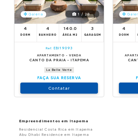
1 / 28
Galeria
Galer
4
4
140.0
3
4
DORM
BANHEIRO
ÁREA M2
GARAGEM
DORM
EBI19093
Ref.
APARTAMENTO - VENDA
APART
CANTO DA PRAIA - ITAPEMA
CANT
La Belle Verte
FAÇA SUA RESERVA
Contatar
Empreendimentos em Itapema
Residencial Costa Rica em Itapema
Abu Dhabi Residence em Itapema