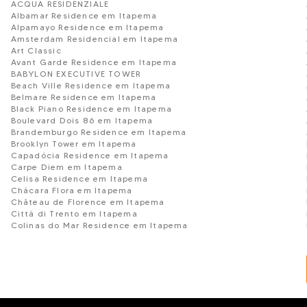
ACQUA RESIDENZIALE
Albamar Residence em Itapema
Alpamayo Residence em Itapema
Amsterdam Residencial em Itapema
Art Classic
Avant Garde Residence em Itapema
BABYLON EXECUTIVE TOWER
Beach Ville Residence em Itapema
Belmare Residence em Itapema
Black Piano Residence em Itapema
Boulevard Dois 86 em Itapema
Brandemburgo Residence em Itapema
Brooklyn Tower em Itapema
Capadócia Residence em Itapema
Carpe Diem em Itapema
Celisa Residence em Itapema
Chácara Flora em Itapema
Château de Florence em Itapema
Città di Trento em Itapema
Colinas do Mar Residence em Itapema
Copenhagem Residence em Itapema
Cosmos Residence em Itapema
Dallas House em Itapema
Diamond Tower em Itapema
DOM BASTOS RESIDENCE
Du Art Tower em Itapema
Edifício Allure Residence em Itapema