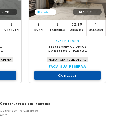
 / 28
1 / 71
Galeria
²
2
2
2
62,19
1
GARAGEM
DORM
BANHEIRO
ÁREA M2
GARAGEM
EBI19088
Ref.
DA
APARTAMENTO - VENDA
MA
MORRETES - ITAPEMA
ITAPEMA
MARANATA RESIDENCIAL
FAÇA SUA RESERVA
Contatar
Construtoras em Itapema
Cotienschi e Cardoso
ABC