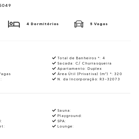
15049
4 Dormitórios
5 Vagas
Total de Banheiros *:
4
Sacada:
C/ Churrasqueira
Apartamento:
Duplex
Vagas
Área Útil (Privativa) (m²) *:
320
:
N. da Incorporação:
R3-32073
Sauna:
Playground:
l:
SPA:
t:
Lounge:
: