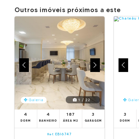
Outros imóveis próximos a este
1 / 22
Galeria
Galer
4
4
187
3
3
DORM
BANHEIRO
ÁREA M2
GARAGEM
DORM
EBI6747
Ref.