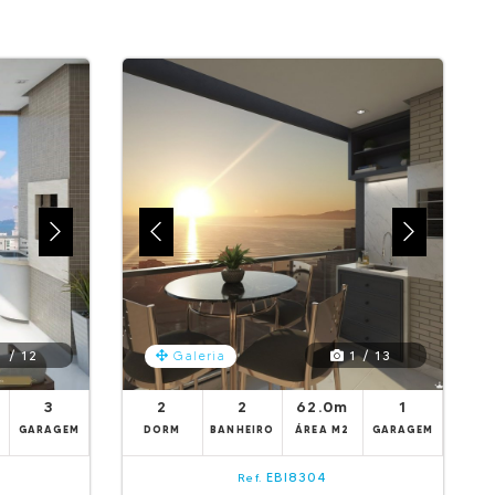
 / 12
1 / 13
Galeria
3
2
2
62.0m
1
GARAGEM
DORM
BANHEIRO
ÁREA M2
GARAGEM
EBI8304
Ref.