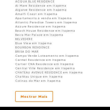
ACQUA BLUE RESIDENCE
Al Mare Residence em Itapema
Algarve Residence em Itapema
Amalfi Coast em Itapema
Apartamento à venda em Itapema
Atlantic Paradise Towers em Itapema
Azzure Residence em Itapema
Beach House Residence em Itapema
Beira Mar Palace em Itapema
BELVEDERE
Blue View em Itapema
BOURBON RESIDENCE
BRISA DO MAR
Campo Verde Loteamento em Itapema
Carmel Residence em Itapema
Cartier CNA Residence em Itapema
Central Ville Residence em Itapema
CHATEAU AVENUE RESIDENCE em Itapema
Chatêau Unique em Itapema
Colinas do Mar em Itapema
Condomínio Mount Everest em Itapema
CORVETTE RESIDENCE em Itapema
COSTAMARE em Itapema
Mostrar Mais
Denver Residence em Itapema
Dom Arthur em Itapema
Dom Benedito em Itapema
EDIFÍCIO ÁGUAS MARINHAS