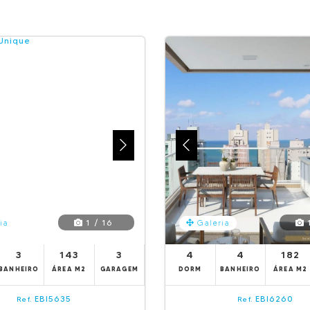
1 / 16
1
ia
Galeria
3
143
3
4
4
182
BANHEIRO
ÁREA M2
GARAGEM
DORM
BANHEIRO
ÁREA M2
EBI5635
EBI6260
Ref.
Ref.