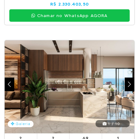
R$ 2.330.403,50
Chamar no WhatsApp AGORA
1 / 10
Galeria
2
2
69
1