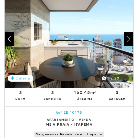
1 / 20
Galeria
3
3
160.45m²
3
DORM
BANHEIRO
ÁREA M2
GARAGEM
EBI10175
Ref.
APARTAMENTO - VENDA
MEIA PRAIA - ITAPEMA
Sangiovesse Residence em Itapema