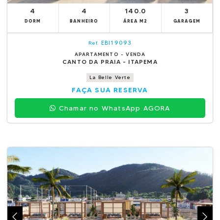
4
4
140.0
3
DORM
BANHEIRO
ÁREA M2
GARAGEM
EBI19093
Ref.
APARTAMENTO - VENDA
CANTO DA PRAIA - ITAPEMA
La Belle Verte
FAÇA SUA RESERVA
Chamar no WhatsApp AGORA