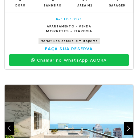
DORM
BANHEIRO
ÁREA M2
GARAGEM
EBI10171
Ref.
APARTAMENTO - VENDA
MORRETES - ITAPEMA
Merlot Residencial em Itapema
FAÇA SUA RESERVA
Chamar no WhatsApp AGORA