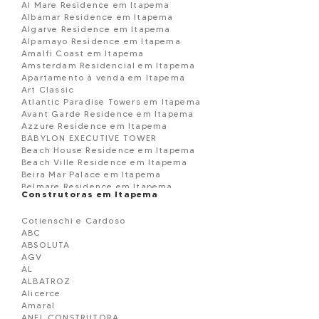
Al Mare Residence em Itapema
Albamar Residence em Itapema
Algarve Residence em Itapema
Alpamayo Residence em Itapema
Amalfi Coast em Itapema
Amsterdam Residencial em Itapema
Apartamento à venda em Itapema
Art Classic
Atlantic Paradise Towers em Itapema
Avant Garde Residence em Itapema
Azzure Residence em Itapema
BABYLON EXECUTIVE TOWER
Beach House Residence em Itapema
Beach Ville Residence em Itapema
Beira Mar Palace em Itapema
Belmare Residence em Itapema
Construtoras em Itapema
BELVEDERE
Black Piano Residence em Itapema
Cotienschi e Cardoso
Blue View em Itapema
ABC
Boulevard Dois 86 em Itapema
ABSOLUTA
BOURBON RESIDENCE
AGV
Brandemburgo Residence em Itapema
AL
BRISA DO MAR
ALBATROZ
Brooklyn Tower em Itapema
Alicerce
Campo Verde Loteamento em Itapema
Amaral
Capadócia Residence em Itapema
ANEL CONSTRUTORA