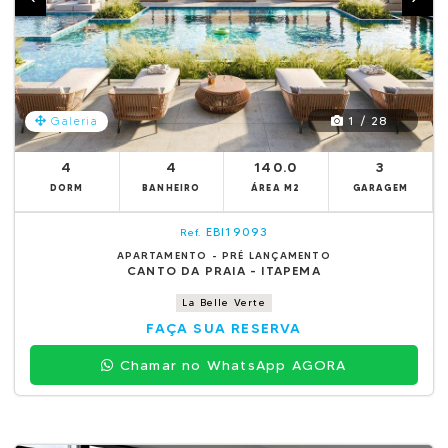
1 / 28
Galeria
4
4
140.0
3
DORM
BANHEIRO
ÁREA M2
GARAGEM
EBI19093
Ref.
APARTAMENTO - PRÉ LANÇAMENTO
CANTO DA PRAIA - ITAPEMA
La Belle Verte
FAÇA SUA RESERVA
Chamar no WhatsApp AGORA