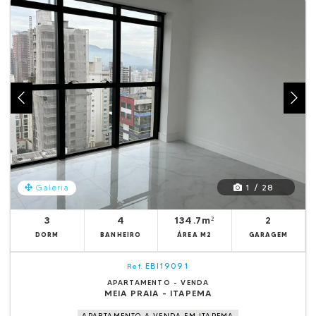
1 / 28
Galeria
3
4
134.7m²
2
DORM
BANHEIRO
ÁREA M2
GARAGEM
EBI19091
Ref.
APARTAMENTO - VENDA
MEIA PRAIA - ITAPEMA
APARTAMENTO A VENDA EM ITAPEMA