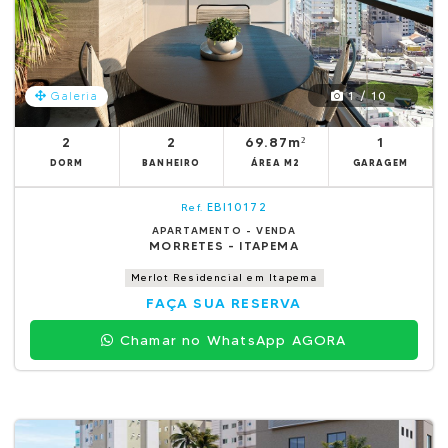
1 / 10
Galeria
2
2
69.87m²
1
DORM
BANHEIRO
ÁREA M2
GARAGEM
EBI10172
Ref.
APARTAMENTO - VENDA
MORRETES - ITAPEMA
Merlot Residencial em Itapema
FAÇA SUA RESERVA
Chamar no WhatsApp AGORA