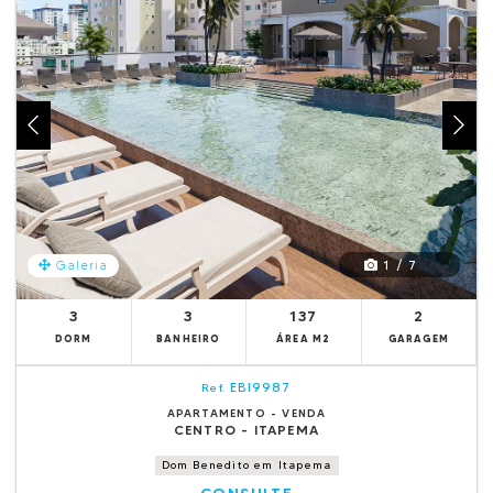
1 / 7
Galeria
3
3
137
2
DORM
BANHEIRO
ÁREA M2
GARAGEM
EBI9987
Ref.
APARTAMENTO - VENDA
CENTRO - ITAPEMA
Dom Benedito em Itapema