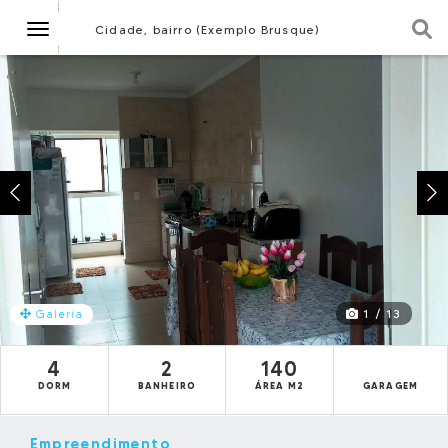
Navegação
Cidade, bairro (Exemplo Brusque)
1 / 13
Galeria
4
2
140
DORM
BANHEIRO
ÁREA M2
GARAGEM
Empreendimento