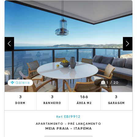
1 / 20
Galeria
3
3
166
3
DORM
BANHEIRO
ÁREA M2
GARAGEM
EBI9912
Ref.
APARTAMENTO - PRÉ LANÇAMENTO
MEIA PRAIA - ITAPEMA