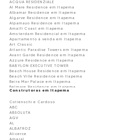
ACQUA RESIDENZIALE
Al Mare Residence em Itapema
Albamar Residence em Itapema
Algarve Residence em Itapema
Alpamayo Residence em Itapema
Amalfi Coast em Itapema
Amsterdam Residencial em Itapema
Apartamento à venda em Itapema
Art Classic
Atlantic Paradise Towers em Itapema
Avant Garde Residence em Itapema
Azzure Residence em Itapema
BABYLON EXECUTIVE TOWER
Beach House Residence em Itapema
Beach Ville Residence em Itapema
Beira Mar Palace em Itapema
Belmare Residence em Itapema
Construtoras em Itapema
BELVEDERE
Black Piano Residence em Itapema
Cotienschi e Cardoso
Blue View em Itapema
ABC
Boulevard Dois 86 em Itapema
ABSOLUTA
BOURBON RESIDENCE
AGV
Brandemburgo Residence em Itapema
AL
BRISA DO MAR
ALBATROZ
Brooklyn Tower em Itapema
Alicerce
Campo Verde Loteamento em Itapema
Amaral
Capadócia Residence em Itapema