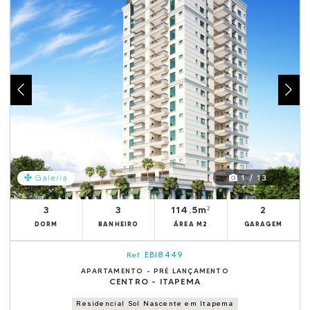
1 / 13
Galeria
3
3
114.5m²
2
DORM
BANHEIRO
ÁREA M2
GARAGEM
EBI8449
Ref.
APARTAMENTO - PRÉ LANÇAMENTO
CENTRO - ITAPEMA
Residencial Sol Nascente em Itapema