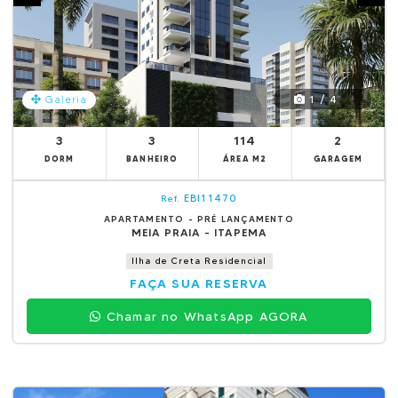
1 / 4
Galeria
3
3
114
2
DORM
BANHEIRO
ÁREA M2
GARAGEM
EBI11470
Ref.
APARTAMENTO - PRÉ LANÇAMENTO
MEIA PRAIA - ITAPEMA
Ilha de Creta Residencial
FAÇA SUA RESERVA
Chamar no WhatsApp AGORA