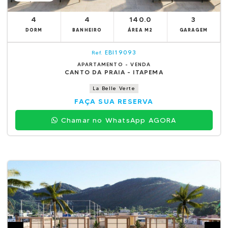
4
4
140.0
3
DORM
BANHEIRO
ÁREA M2
GARAGEM
EBI19093
Ref.
APARTAMENTO - VENDA
CANTO DA PRAIA - ITAPEMA
La Belle Verte
FAÇA SUA RESERVA
Chamar no WhatsApp AGORA