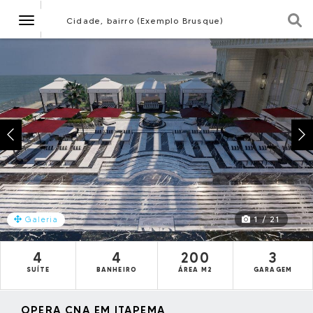
Navegação
Cidade, bairro (Exemplo Brusque)
1 / 21
Galeria
4
4
200
3
SUÍTE
BANHEIRO
ÁREA M2
GARAGEM
OPERA CNA EM ITAPEMA