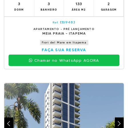
3
3
133
2
DORM
BANHEIRO
ÁREA M2
GARAGEM
EBI9483
Ref.
APARTAMENTO - PRÉ LANÇAMENTO
MEIA PRAIA - ITAPEMA
Fiori del Mare em Itapema
FAÇA SUA RESERVA
Chamar no WhatsApp AGORA