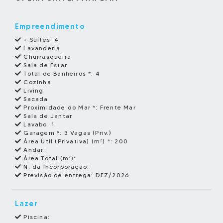
Empreendimento
+ Suítes:
4
Lavanderia
Churrasqueira
Sala de Estar
Total de Banheiros *:
4
Cozinha
Living
Sacada
Proximidade do Mar *:
Frente Mar
Sala de Jantar
Lavabo:
1
Garagem *:
3 Vagas (Priv.)
Área Útil (Privativa) (m²) *:
200
Andar:
Área Total (m²):
N. da Incorporação:
Previsão de entrega:
DEZ/2026
Lazer
Piscina: