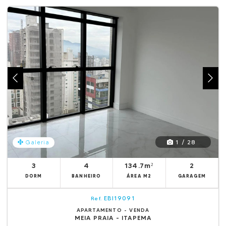
1 / 28
Galeria
3
4
134.7m²
2
DORM
BANHEIRO
ÁREA M2
GARAGEM
EBI19091
Ref.
APARTAMENTO - VENDA
MEIA PRAIA - ITAPEMA