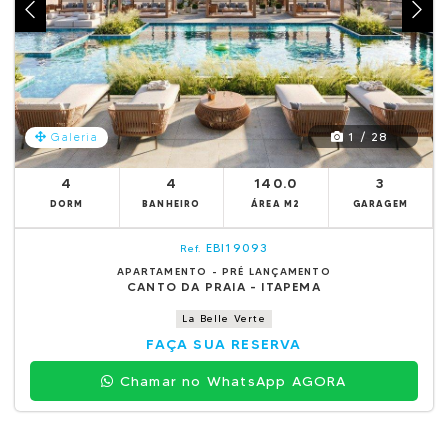
1 / 28
Galeria
4
4
140.0
3
DORM
BANHEIRO
ÁREA M2
GARAGEM
EBI19093
Ref.
APARTAMENTO - PRÉ LANÇAMENTO
CANTO DA PRAIA - ITAPEMA
La Belle Verte
FAÇA SUA RESERVA
Chamar no WhatsApp AGORA