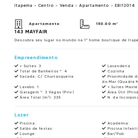
Itapema
>
Centro
>
Venda
>
Apartamento
>
EBI12014
Apartamento
150.00 m²
143 MAYFAIR
Descubra seu lugar no mundo na 1ª home boutique de Ita
Empreendimento
+ Suítes:
3
Lavanderia
Total de Banheiros *:
4
Cozinha
Sacada:
C/ Churrasqueira
Proximidade d
do Mar (Quadra 
Lavabo:
1
+ Suítes Maste
Garagem *:
3 Vagas (Priv.)
Área Útil (Priva
Área Total (m²):
335
N. da Incorpor
Lazer
Piscina:
Academia:
Salão de festas:
Piscina Infanti
Lounge:
Bar/Pub: