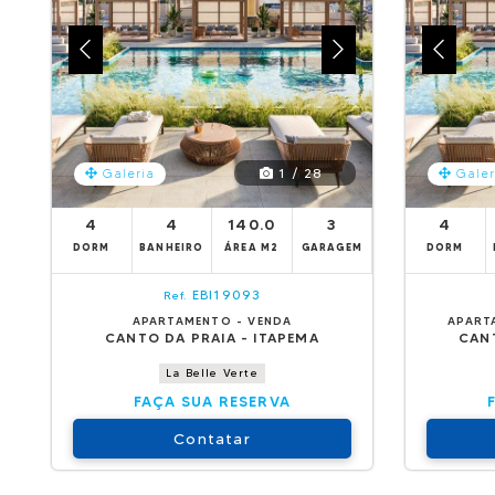
1 / 28
Galeria
Galer
4
4
140.0
3
4
DORM
BANHEIRO
ÁREA M2
GARAGEM
DORM
EBI19093
Ref.
APARTAMENTO - VENDA
APART
CANTO DA PRAIA - ITAPEMA
CANT
La Belle Verte
FAÇA SUA RESERVA
Contatar