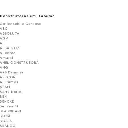
Construtoras em Itapema
Cotienschi e Cardoso
ABC
ABSOLUTA
AGV
AL
ALBATROZ
Alicerce
Amaral
ANEL CONSTRUTORA
ANG
ARS Kammer
ARTCON
AS Ramos
ASAEL
Barra Norte
BBK
BENCKE
Benveartt
BFABBRIANI
BONA
BOSSA
BRANCO