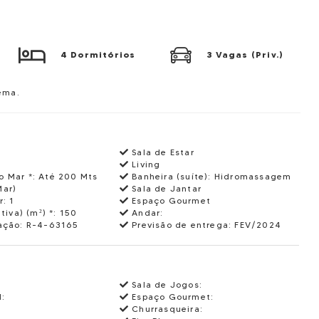
4 Dormitórios
3 Vagas (Priv.)
pema.
Sala de Estar
Living
o Mar *:
Até 200 Mts
Banheira (suíte):
Hidromassagem
Mar)
Sala de Jantar
r:
1
Espaço Gourmet
tiva) (m²) *:
150
Andar:
ação:
R-4-63165
Previsão de entrega:
FEV/2024
Sala de Jogos:
l:
Espaço Gourmet:
Churrasqueira: