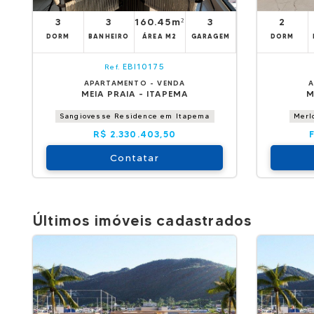
3
3
160.45m²
3
2
DORM
BANHEIRO
ÁREA M2
GARAGEM
DORM
EBI10175
Ref.
APARTAMENTO - VENDA
A
MEIA PRAIA - ITAPEMA
M
Sangiovesse Residence em Itapema
Merl
R$ 2.330.403,50
Contatar
Últimos imóveis cadastrados