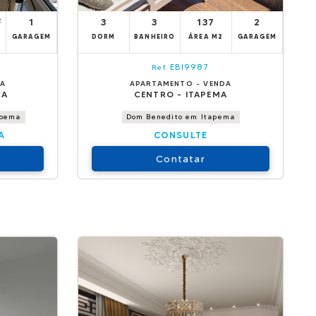
²
1
3
3
137
2
GARAGEM
DORM
BANHEIRO
ÁREA M2
GARAGEM
EBI9987
Ref.
DA
APARTAMENTO - VENDA
MA
CENTRO - ITAPEMA
apema
Dom Benedito em Itapema
A
CONSULTE
Contatar