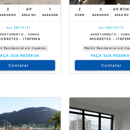
2
69
1
2
2
69.87m
BANHEIRO
ÁREA M2
GARAGEM
DORM
BANHEIRO
ÁREA M2
EBI10171
EBI10172
Ref.
Ref.
PARTAMENTO - VENDA
APARTAMENTO - VEN
ORRETES - ITAPEMA
MORRETES - ITAPE
ot Residencial em Itapema
Merlot Residencial em It
FAÇA SUA RESERVA
FAÇA SUA RESERV
Contatar
Contatar