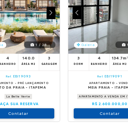
1 / 28
1
ia
Galeria
4
140.0
3
3
4
134.7m
BANHEIRO
ÁREA M2
GARAGEM
DORM
BANHEIRO
ÁREA M2
EBI19093
EBI19091
Ref.
Ref.
AMENTO - PRÉ LANÇAMENTO
APARTAMENTO - VEN
O DA PRAIA - ITAPEMA
MEIA PRAIA - ITAPE
La Belle Verte
APARTAMENTO A VENDA EM 
FAÇA SUA RESERVA
R$ 2.600.000,00
Contatar
Contatar