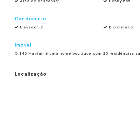
Área de descanso:
Hobby box:
Condomínio
Elevador: 2
Bicicletário
Imóvel
O 143 Mayfair é uma home boutique com 20 residências sus
Localização