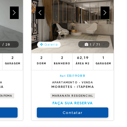
 / 28
1 / 71
Galeria
²
2
2
2
62,19
1
GARAGEM
DORM
BANHEIRO
ÁREA M2
GARAGEM
EBI19088
Ref.
DA
APARTAMENTO - VENDA
MA
MORRETES - ITAPEMA
ITAPEMA
MARANATA RESIDENCIAL
FAÇA SUA RESERVA
Contatar