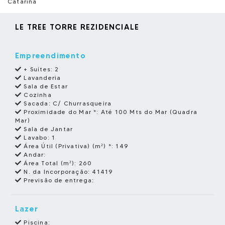
Catarina
LE TREE TORRE REZIDENCIALE
Empreendimento
+ Suítes:
2
Lavanderia
Sala de Estar
Cozinha
Sacada:
C/ Churrasqueira
Proximidade do Mar *:
Até 100 Mts do Mar (Quadra
Mar)
Sala de Jantar
Lavabo:
1
Área Útil (Privativa) (m²) *:
149
Andar:
Área Total (m²):
260
N. da Incorporação:
41419
Previsão de entrega:
Lazer
Piscina: