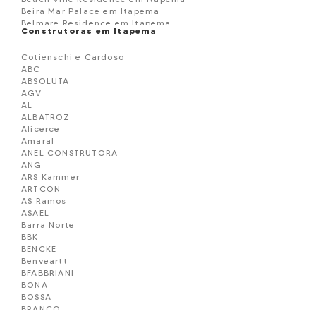
Beira Mar Palace em Itapema
Belmare Residence em Itapema
Construtoras em Itapema
BELVEDERE
Black Piano Residence em Itapema
Cotienschi e Cardoso
Blue View em Itapema
ABC
Boulevard Dois 86 em Itapema
ABSOLUTA
BOURBON RESIDENCE
AGV
Brandemburgo Residence em Itapema
AL
BRISA DO MAR
ALBATROZ
Brooklyn Tower em Itapema
Alicerce
Campo Verde Loteamento em Itapema
Amaral
Capadócia Residence em Itapema
ANEL CONSTRUTORA
Carmel Residence em Itapema
ANG
Carpe Diem em Itapema
ARS Kammer
Cartier CNA Residence em Itapema
ARTCON
Celisa Residence em Itapema
AS Ramos
Central Ville Residence em Itapema
ASAEL
Chácara Flora em Itapema
Barra Norte
CHATEAU AVENUE RESIDENCE em Itapema
BBK
Château de Florence em Itapema
BENCKE
Chatêau Unique em Itapema
Benveartt
Città di Trento em Itapema
BFABBRIANI
Colinas do Mar em Itapema
BONA
Colinas do Mar Residence em Itapema
BOSSA
Condomínio Mount Everest em Itapema
BRANCO
Copenhagem Residence em Itapema