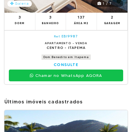
1 / 7
Galeria
3
3
137
2
DORM
BANHEIRO
ÁREA M2
GARAGEM
EBI9987
Ref.
APARTAMENTO - VENDA
CENTRO - ITAPEMA
Dom Benedito em Itapema
CONSULTE
Chamar no WhatsApp AGORA
Últimos imóveis cadastrados