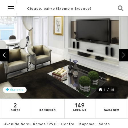
Navegação
Cidade, bairro (Exemplo Brusque)
1 / 15
Galeria
2
149
SUÍTE
BANHEIRO
ÁREA M2
GARAGEM
Avenida Nereu Ramos,129C - Centro - Itapema - Santa