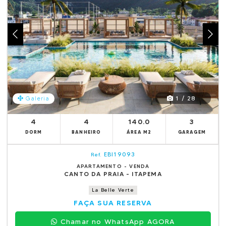
1 / 28
Galeria
4
4
140.0
3
DORM
BANHEIRO
ÁREA M2
GARAGEM
EBI19093
Ref.
APARTAMENTO - VENDA
CANTO DA PRAIA - ITAPEMA
La Belle Verte
FAÇA SUA RESERVA
Chamar no WhatsApp AGORA