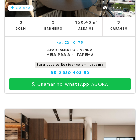
1 / 20
Galeria
3
3
160.45m²
3
DORM
BANHEIRO
ÁREA M2
GARAGEM
EBI10175
Ref.
APARTAMENTO - VENDA
MEIA PRAIA - ITAPEMA
Sangiovesse Residence em Itapema
R$ 2.330.403,50
Chamar no WhatsApp AGORA