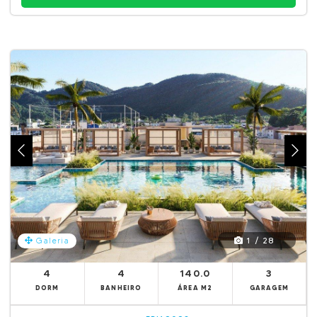
1 / 28
Galeria
4
4
140.0
3
DORM
BANHEIRO
ÁREA M2
GARAGEM