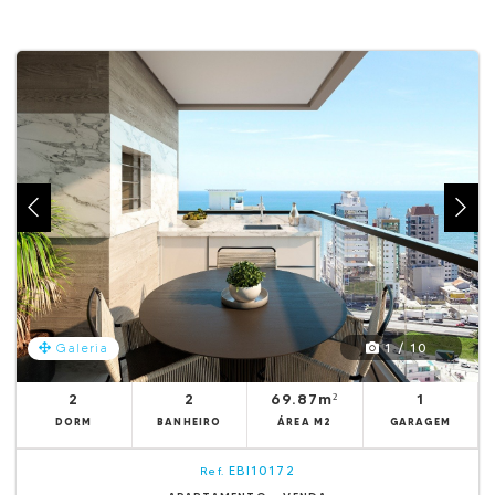
1 / 10
Galeria
2
2
69.87m²
1
DORM
BANHEIRO
ÁREA M2
GARAGEM
EBI10172
Ref.