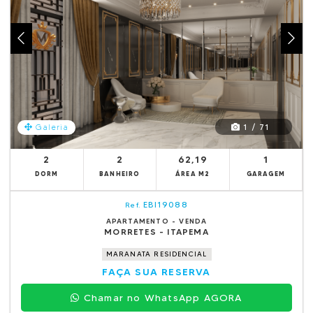
1 / 71
Galeria
2
2
62,19
1
DORM
BANHEIRO
ÁREA M2
GARAGEM
EBI19088
Ref.
APARTAMENTO - VENDA
MORRETES - ITAPEMA
MARANATA RESIDENCIAL
FAÇA SUA RESERVA
Chamar no WhatsApp AGORA