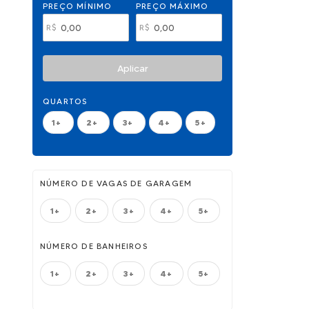
PREÇO MÍNIMO
PREÇO MÁXIMO
R$
R$
Aplicar
QUARTOS
1+
2+
3+
4+
5+
NÚMERO DE VAGAS DE GARAGEM
1+
2+
3+
4+
5+
NÚMERO DE BANHEIROS
1+
2+
3+
4+
5+