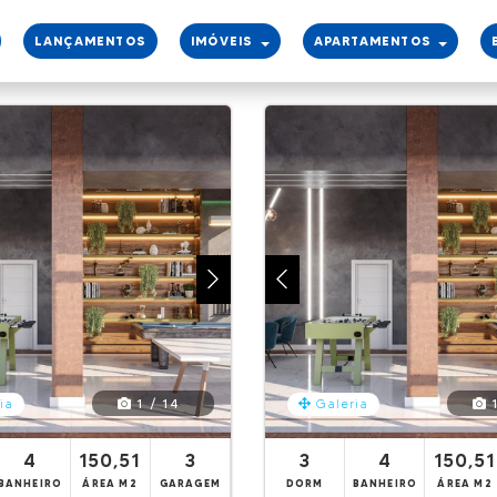
LANÇAMENTOS
IMÓVEIS
APARTAMENTOS
1 / 14
1
ia
Galeria
4
150,51
3
3
4
150,51
BANHEIRO
ÁREA M2
GARAGEM
DORM
BANHEIRO
ÁREA M2