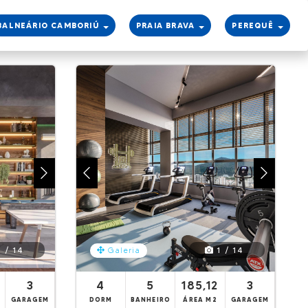
BALNEÁRIO CAMBORIÚ
PRAIA BRAVA
PEREQUÊ
search
 / 14
1 / 14
Galeria
3
4
5
185,12
3
GARAGEM
DORM
BANHEIRO
ÁREA M2
GARAGEM