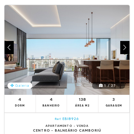
1 / 27
Galeria
4
4
138
3
DORM
BANHEIRO
ÁREA M2
GARAGEM
EBI8926
Ref.
APARTAMENTO - VENDA
CENTRO - BALNEÁRIO CAMBORIÚ