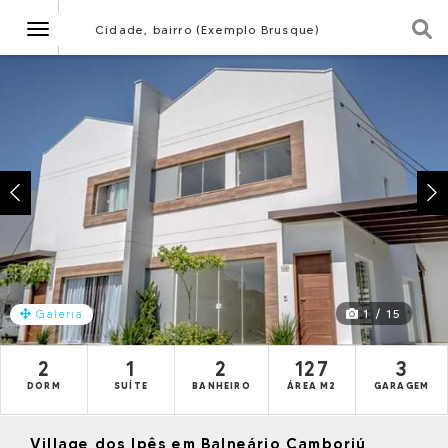
Navegação
Cidade, bairro (Exemplo Brusque)
1 / 15
Galeria
2
1
2
127
3
DORM
SUÍTE
BANHEIRO
ÁREA M2
GARAGEM
Village dos Ipês em Balneário Camboriú