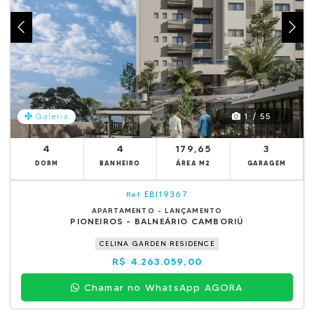
1 / 55
Galeria
4
4
179,65
3
DORM
BANHEIRO
ÁREA M2
GARAGEM
EBI19367
Ref.
APARTAMENTO - LANÇAMENTO
PIONEIROS - BALNEÁRIO CAMBORIÚ
CELINA GARDEN RESIDENCE
R$ 4.263.059,00
Chamar no WhatsApp AGORA