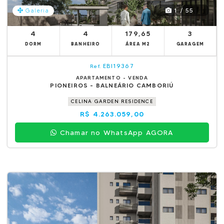
1 / 55
Galeria
4
4
179,65
3
DORM
BANHEIRO
ÁREA M2
GARAGEM
EBI19367
Ref.
APARTAMENTO - VENDA
PIONEIROS - BALNEÁRIO CAMBORIÚ
CELINA GARDEN RESIDENCE
R$ 4.263.059,00
Chamar no WhatsApp AGORA