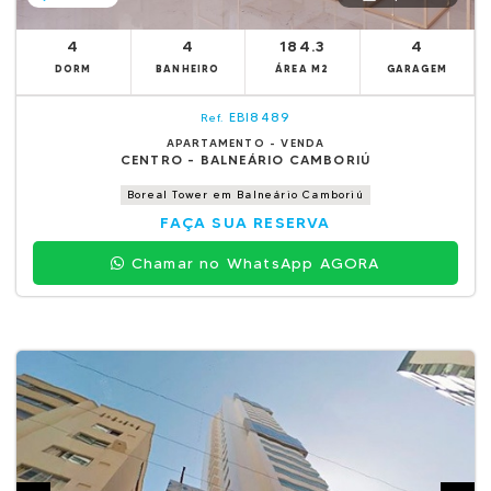
4
4
184.3
4
DORM
BANHEIRO
ÁREA M2
GARAGEM
EBI8489
Ref.
APARTAMENTO - VENDA
CENTRO - BALNEÁRIO CAMBORIÚ
Boreal Tower em Balneário Camboriú
FAÇA SUA RESERVA
Chamar no WhatsApp AGORA