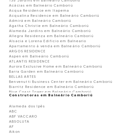
135 Jardins em Balneário Camboriú
Acácias em Balneário Camboriú
Acqua Residence em Itapema
Acqualina Residence em Balneário Camboriú
Admirá em Balneário Camboriú
Agatha Christie em Balneário Camboriú
Alameda Jardins em Balneário Camboriú
Allegra Residenza em Balneário Camboriú
Alsacia e Lorena Edificio em Balneario
Apartamento à venda em Balneário Camboriú
ARGOS RESIDENCE
Aspen em Balneário Camboriú
ATLANTIS RESIDENCE
Aurora Exclusive Home em Balneário Camboriú
Barra Garden em Balneário Camboriú
BELLAS ARTES
Benvenutti Business Center em Balneário Camboriú
Biarritz Residence em Balneário Camboriú
Blue Coast Tower em Balneário Camboriú
Construtoras em Balneário Camboriú
Blue Ocean Residence em Balneário Camborií
Boreal Tower em Balneário Camboriú
Alameda dos Ipês
BOSQUE BELCANTO
ABC
BOURBON DE FRANCE
ABF VACCARO
BRAVA GOLD
ABSOLUTA
Brisas do Mar Edificio
AF
CADORE
Aikon
CALLA D VOLPI RESIDENCE EM BALNEARIO CAMBORIU