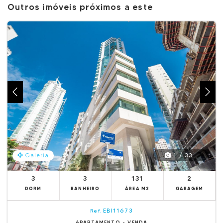
Outros imóveis próximos a este
1 / 33
Galeria
3
3
131
2
DORM
BANHEIRO
ÁREA M2
GARAGEM
EBI11673
Ref.
APARTAMENTO - VENDA