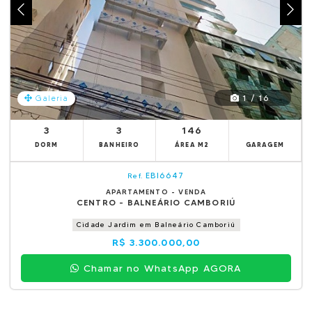
1 / 16
Galeria
3
3
146
DORM
BANHEIRO
ÁREA M2
GARAGEM
EBI6647
Ref.
APARTAMENTO - VENDA
CENTRO - BALNEÁRIO CAMBORIÚ
Cidade Jardim em Balneário Camboriú
R$ 3.300.000,00
Chamar no WhatsApp AGORA