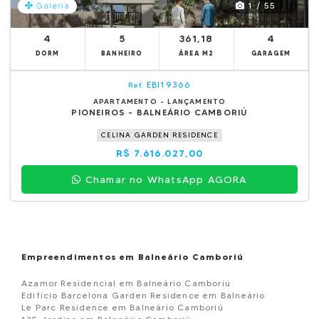
1 / 55
Galeria
4
5
361,18
4
DORM
BANHEIRO
ÁREA M2
GARAGEM
EBI19366
Ref.
APARTAMENTO - LANÇAMENTO
PIONEIROS - BALNEÁRIO CAMBORIÚ
CELINA GARDEN RESIDENCE
R$ 7.616.027,00
Chamar no WhatsApp AGORA
Empreendimentos em Balneário Camboriú
Azamor Residencial em Balneário Camboriú
Edifício Barcelona Garden Residence em Balneário
Le Parc Residence em Balneário Camboriú