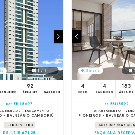
1 / 1
1
ia
Galeria
92
4
4
183
BANHEIRO
ÁREA M2
GARAGEM
DORM
BANHEIRO
ÁREA M2
EBI18607
EBI18597
Ref.
Ref.
 COMERCIAL - LANÇAMENTO
APARTAMENTO - VEN
O - BALNEÁRIO CAMBORIÚ
PIONEIROS - BALNEÁRIO 
PUERTO VELERO
Hauss Residenz Club
R$ 1.715.671,25
FAÇA SUA RESERV