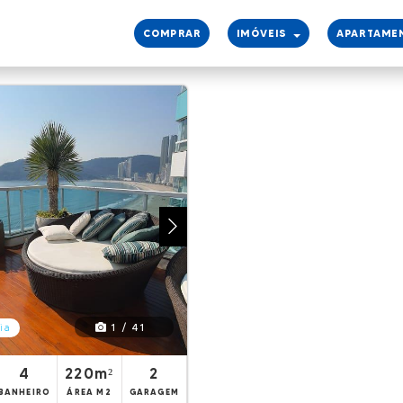
COMPRAR
IMÓVEIS
APARTAME
1 / 41
ia
4
220m²
2
BANHEIRO
ÁREA M2
GARAGEM