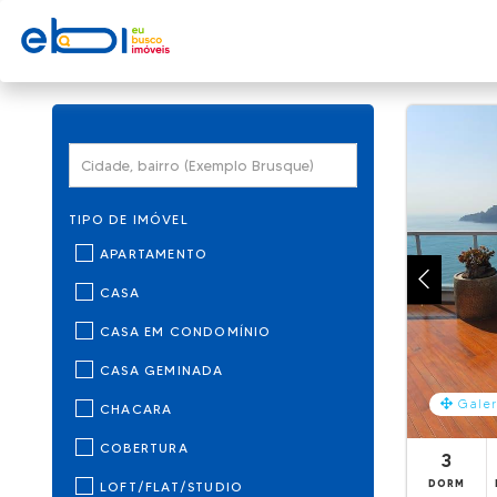
TIPO DE IMÓVEL
APARTAMENTO
CASA
CASA EM CONDOMÍNIO
CASA GEMINADA
Galer
CHACARA
COBERTURA
3
DORM
LOFT/FLAT/STUDIO