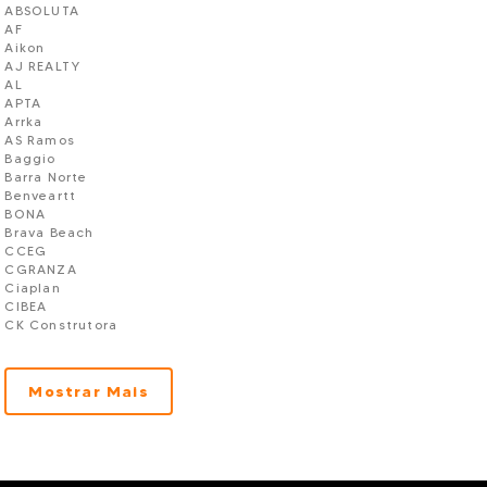
ABSOLUTA
AF
Aikon
AJ REALTY
AL
APTA
Arrka
AS Ramos
Baggio
Barra Norte
Benveartt
BONA
Brava Beach
CCEG
CGRANZA
Ciaplan
CIBEA
CK Construtora
CLH
CLN
CN
Mostrar Mais
CNA
Concase
Construttore
DALLO
DETALHE