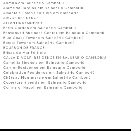
Admirá em Balneário Camboriú
Alameda Jardins em Balneário Camboriú
Alsacia e Lorena Edificio em Balneario
ARGOS RESIDENCE
ATLANTIS RESIDENCE
Barra Garden em Balneário Camboriú
Benvenutti Business Center em Balneário Camboriú
Blue Coast Tower em Balneário Camboriú
Boreal Tower em Balneário Camboriú
BOURBON DE FRANCE
Brisas do Mar Edificio
CALLA D VOLPI RESIDENCE EM BALNEARIO CAMBORIU
Camellia Sinensis em Balneário Camboriú
Cartier Residence em Balneário Camboriú
Celebration Residence em Balneário Camboriú
Chãteau Montmartre em Balneário Camboriú
Cobertura à venda em Balneário Camboriú
Collina di Napoli em Balneário Camboriú
COLLINA DO SOL
Condomínio Edifício Buenos Aires em Balneário Camb
Condomínio Edifício Volga
Ú
CONDOMÍNIO RESIDENCIAL VILA VERDE
Costa Amalfitana em Balneário Camboriú
COSTA SPLENDIDA
Dimora Del Sole em Balneário Camboriú
EDGAR WEGNER