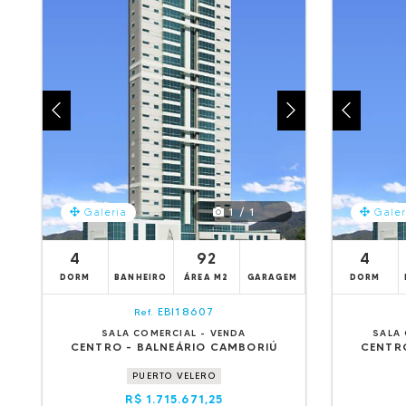
1 / 1
Galeria
Galer
4
92
4
DORM
BANHEIRO
ÁREA M2
GARAGEM
DORM
EBI18607
Ref.
SALA COMERCIAL - VENDA
SALA
CENTRO - BALNEÁRIO CAMBORIÚ
CENTR
PUERTO VELERO
R$ 1.715.671,25