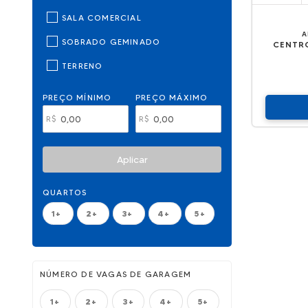
SALA COMERCIAL
A
SOBRADO GEMINADO
CENTR
TERRENO
PREÇO MÍNIMO
PREÇO MÁXIMO
R$
R$
Aplicar
QUARTOS
1+
2+
3+
4+
5+
NÚMERO DE VAGAS DE GARAGEM
1+
2+
3+
4+
5+