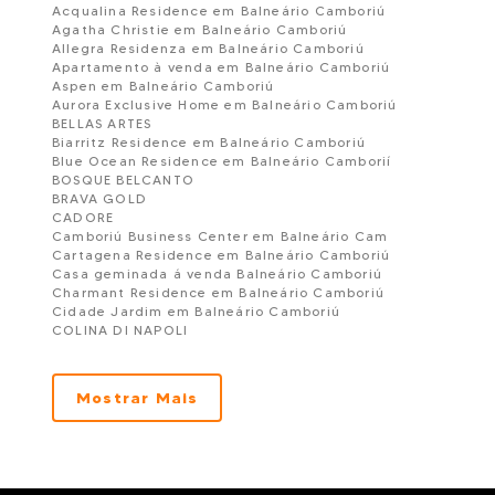
Acqualina Residence em Balneário Camboriú
Agatha Christie em Balneário Camboriú
Allegra Residenza em Balneário Camboriú
Apartamento à venda em Balneário Camboriú
Aspen em Balneário Camboriú
Aurora Exclusive Home em Balneário Camboriú
BELLAS ARTES
Biarritz Residence em Balneário Camboriú
Blue Ocean Residence em Balneário Camborií
BOSQUE BELCANTO
BRAVA GOLD
CADORE
Camboriú Business Center em Balneário Cam
Cartagena Residence em Balneário Camboriú
Casa geminada á venda Balneário Camboriú
Charmant Residence em Balneário Camboriú
Cidade Jardim em Balneário Camboriú
COLINA DI NAPOLI
Collina Di Roma em Balneário Camboriú
Condominio Bella Vista em Balneário Camboriu
Condomínio Edifício Teorema em Balneário Camboriú
Mostrar Mais
CONDOMÍNIO IMPERIO DAS ONDAS EM BALNEARIO CAMBORI
Condonínio Residencial Krewinkel
COSTA DEL MARE RESIDENCIE
DALCELIS
DONA ADELINA