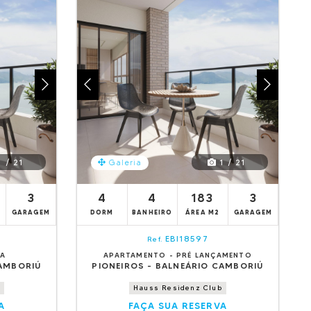
 / 21
1 / 21
Galeria
3
4
4
183
3
GARAGEM
DORM
BANHEIRO
ÁREA M2
GARAGEM
EBI18597
Ref.
DA
APARTAMENTO - PRÉ LANÇAMENTO
CAMBORIÚ
PIONEIROS - BALNEÁRIO CAMBORIÚ
Hauss Residenz Club
A
FAÇA SUA RESERVA