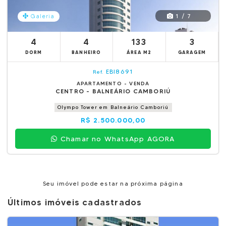
1 / 7
Galeria
4
4
133
3
DORM
BANHEIRO
ÁREA M2
GARAGEM
EBI8691
Ref.
APARTAMENTO - VENDA
CENTRO - BALNEÁRIO CAMBORIÚ
Olympo Tower em Balneário Camboriú
R$ 2.500.000,00
Chamar no WhatsApp AGORA
Seu imóvel pode estar na próxima página
Últimos imóveis cadastrados