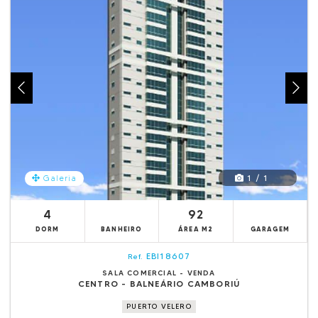
1 / 1
Galeria
4
92
DORM
BANHEIRO
ÁREA M2
GARAGEM
EBI18607
Ref.
SALA COMERCIAL - VENDA
CENTRO - BALNEÁRIO CAMBORIÚ
PUERTO VELERO