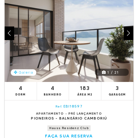
1 / 21
Galeria
4
4
183
3
DORM
BANHEIRO
ÁREA M2
GARAGEM
EBI18597
Ref.
APARTAMENTO - PRÉ LANÇAMENTO
PIONEIROS - BALNEÁRIO CAMBORIÚ
Hauss Residenz Club
FAÇA SUA RESERVA