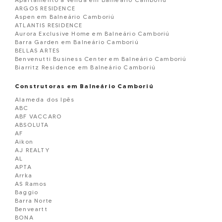
ARGOS RESIDENCE
Aspen em Balneário Camboriú
ATLANTIS RESIDENCE
Aurora Exclusive Home em Balneário Camboriú
Barra Garden em Balneário Camboriú
BELLAS ARTES
Benvenutti Business Center em Balneário Camboriú
Biarritz Residence em Balneário Camboriú
Blue Coast Tower em Balneário Camboriú
Blue Ocean Residence em Balneário Camborií
Construtoras em Balneário Camboriú
Boreal Tower em Balneário Camboriú
Alameda dos Ipês
BOSQUE BELCANTO
ABC
BOURBON DE FRANCE
ABF VACCARO
BRAVA GOLD
ABSOLUTA
Brisas do Mar Edificio
AF
CADORE
Aikon
CALLA D VOLPI RESIDENCE EM BALNEARIO CAMBORIU
AJ REALTY
Camboriú Business Center em Balneário Cam
AL
Camellia Sinensis em Balneário Camboriú
APTA
Cartagena Residence em Balneário Camboriú
Arrka
Cartier Residence em Balneário Camboriú
AS Ramos
Casa geminada á venda Balneário Camboriú
Baggio
Celebration Residence em Balneário Camboriú
Barra Norte
Charmant Residence em Balneário Camboriú
Benveartt
Chãteau Montmartre em Balneário Camboriú
BONA
Cidade Jardim em Balneário Camboriú