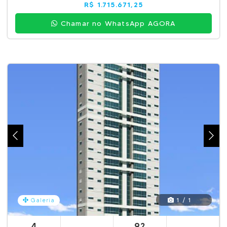
R$ 1.715.671,25
Chamar no WhatsApp AGORA
1 / 1
Galeria
4
92