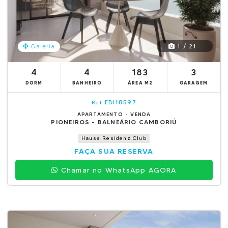
1 / 21
Galeria
4
4
183
3
DORM
BANHEIRO
ÁREA M2
GARAGEM
EBI18597
Ref.
APARTAMENTO - VENDA
PIONEIROS - BALNEÁRIO CAMBORIÚ
Hauss Residenz Club
FAÇA SUA RESERVA
Chamar no WhatsApp AGORA