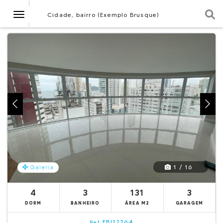
Navegação
Cidade, bairro (Exemplo Brusque)
1 / 16
Galeria
4
3
131
3
DORM
BANHEIRO
ÁREA M2
GARAGEM
EBI12264
Ref.