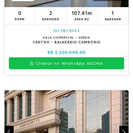
0
2
107.41m
1
DORM
BANHEIRO
ÁREA M2
GARAGEM
EBI14342
Ref.
SALA COMERCIAL - VENDA
CENTRO - BALNEÁRIO CAMBORIÚ
R$ 2.200.000,00
Chamar no WhatsApp AGORA