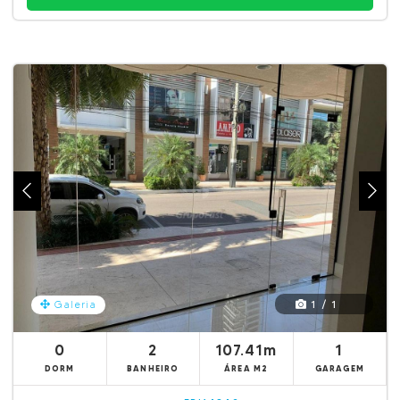
1 / 1
Galeria
0
2
107.41m
1
DORM
BANHEIRO
ÁREA M2
GARAGEM