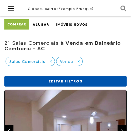
Navegação
Cidade, bairro (Exemplo Brusque)
COMPRAR
ALUGAR
IMÓVEIS NOVOS
21 Salas Comerciais
à Venda em Balneário
Camboriú - SC
Salas Comerciais
Venda
close
close
EDITAR FILTROS