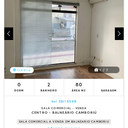
1 / 7
Galeria
0
2
80
DORM
BANHEIRO
ÁREA M2
GARAGEM
EBI14598
Ref.
SALA COMERCIAL - VENDA
CENTRO - BALNEÁRIO CAMBORIÚ
SALA COMERCIAL A VENDA EM BALNEARIO CAMBORIU