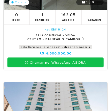
1 / 8
Galeria
0
1
163,05
DORM
BANHEIRO
ÁREA M2
GARAGEM
EBI18124
Ref.
SALA COMERCIAL - VENDA
CENTRO - BALNEÁRIO CAMBORIÚ
Sala Comercial a venda em Balneario Cmaboriu
R$ 4.500.000,00
Chamar no WhatsApp AGORA