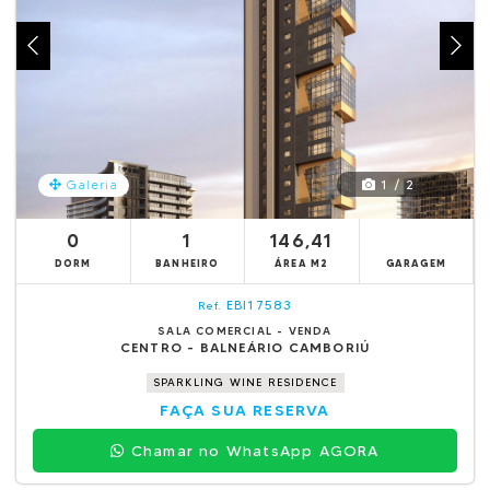
1 / 2
Galeria
0
1
146,41
DORM
BANHEIRO
ÁREA M2
GARAGEM
EBI17583
Ref.
SALA COMERCIAL - VENDA
CENTRO - BALNEÁRIO CAMBORIÚ
SPARKLING WINE RESIDENCE
FAÇA SUA RESERVA
Chamar no WhatsApp AGORA