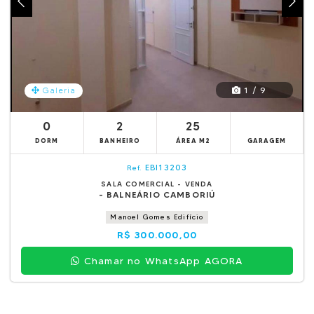
1 / 9
Galeria
0
2
25
DORM
BANHEIRO
ÁREA M2
GARAGEM
EBI13203
Ref.
SALA COMERCIAL - VENDA
- BALNEÁRIO CAMBORIÚ
Manoel Gomes Edifício
R$ 300.000,00
Chamar no WhatsApp AGORA