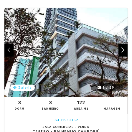
1 / 29
Galeria
3
3
122
DORM
BANHEIRO
ÁREA M2
GARAGEM
EBI12152
Ref.
SALA COMERCIAL - VENDA
CENTRO - BALNEÁRIO CAMBORIÚ