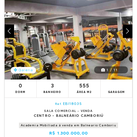
1 / 11
Galeria
0
3
555
DORM
BANHEIRO
ÁREA M2
GARAGEM
EBI18035
Ref.
SALA COMERCIAL - VENDA
CENTRO - BALNEÁRIO CAMBORIÚ
Academia Mobiliada á venda em Balneario Camboriu
R$ 1.300.000,00