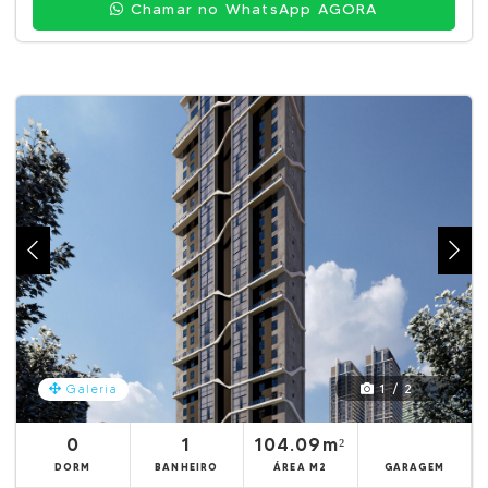
Chamar no WhatsApp AGORA
1 / 2
Galeria
0
1
104.09m²
DORM
BANHEIRO
ÁREA M2
GARAGEM