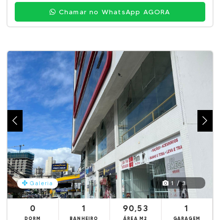
Chamar no WhatsApp AGORA
1 / 3
Galeria
0
1
90,53
1
DORM
BANHEIRO
ÁREA M2
GARAGEM