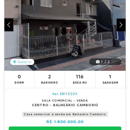
1 / 2
Galeria
0
2
116
1
DORM
BANHEIRO
ÁREA M2
GARAGEM
EBI15303
Ref.
SALA COMERCIAL - VENDA
CENTRO - BALNEÁRIO CAMBORIÚ
Casa comercial à venda em Balneário Camboriú
R$ 1.800.000,00