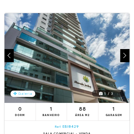
1 / 3
Galeria
0
1
88
1
DORM
BANHEIRO
ÁREA M2
GARAGEM
EBI8429
Ref.
SALA COMERCIAL - VENDA