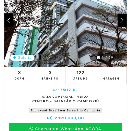
1 / 29
Galeria
3
3
122
DORM
BANHEIRO
ÁREA M2
GARAGEM
EBI12152
Ref.
SALA COMERCIAL - VENDA
CENTRO - BALNEÁRIO CAMBORIÚ
Boulevard Brasil em Balneário Camboriú
R$ 2.190.000,00
Chamar no WhatsApp AGORA