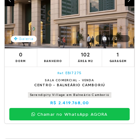
1 / 2
Galeria
0
102
1
DORM
BANHEIRO
ÁREA M2
GARAGEM
EBI7275
Ref.
SALA COMERCIAL - VENDA
CENTRO - BALNEÁRIO CAMBORIÚ
Serendipity Village em Balneário Camboriú
R$ 2.419.768,00
Chamar no WhatsApp AGORA