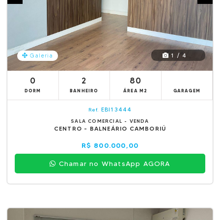
1 / 4
Galeria
0
2
80
DORM
BANHEIRO
ÁREA M2
GARAGEM
EBI13444
Ref.
SALA COMERCIAL - VENDA
CENTRO - BALNEÁRIO CAMBORIÚ
R$ 800.000,00
Chamar no WhatsApp AGORA