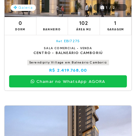
1 / 2
Galeria
0
102
1
DORM
BANHEIRO
ÁREA M2
GARAGEM
EBI7275
Ref.
SALA COMERCIAL - VENDA
CENTRO - BALNEÁRIO CAMBORIÚ
Serendipity Village em Balneário Camboriú
R$ 2.419.768,00
Chamar no WhatsApp AGORA