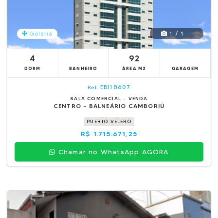
1 / 1
Galeria
4
92
DORM
BANHEIRO
ÁREA M2
GARAGEM
EBI18607
Ref.
SALA COMERCIAL - VENDA
CENTRO - BALNEÁRIO CAMBORIÚ
PUERTO VELERO
R$ 1.715.671,25
Chamar no WhatsApp AGORA