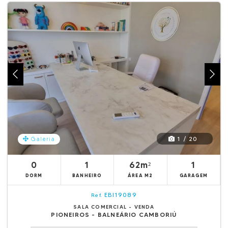
1 / 20
Galeria
0
1
62m²
1
DORM
BANHEIRO
ÁREA M2
GARAGEM
EBI19089
Ref.
SALA COMERCIAL - VENDA
PIONEIROS - BALNEÁRIO CAMBORIÚ