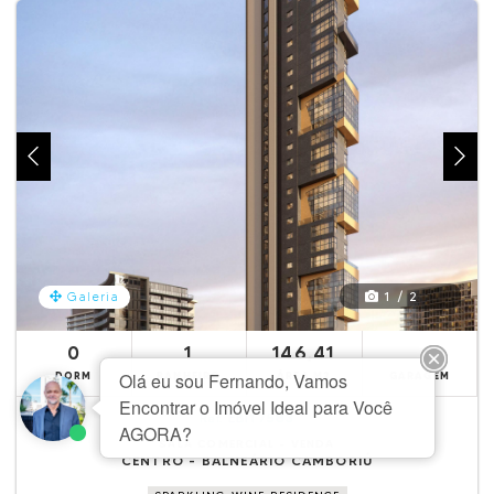
1 / 2
Galeria
0
1
146,41
DORM
BANHEIRO
ÁREA M2
GARAGEM
EBI17583
Ref.
SALA COMERCIAL - VENDA
CENTRO - BALNEÁRIO CAMBORIÚ