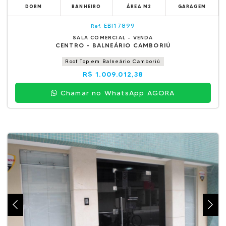
DORM
BANHEIRO
ÁREA M2
GARAGEM
EBI17899
Ref.
SALA COMERCIAL - VENDA
CENTRO - BALNEÁRIO CAMBORIÚ
Roof Top em Balneário Camboriú
R$ 1.009.012,38
Chamar no WhatsApp AGORA