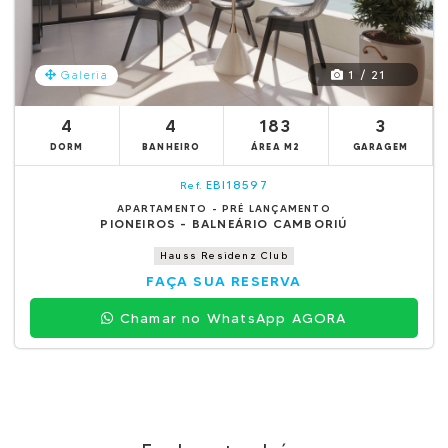
1 / 21
Galeria
4
4
183
3
DORM
BANHEIRO
ÁREA M2
GARAGEM
EBI18597
Ref.
APARTAMENTO - PRÉ LANÇAMENTO
PIONEIROS - BALNEÁRIO CAMBORIÚ
Hauss Residenz Club
FAÇA SUA RESERVA
Chamar no WhatsApp AGORA