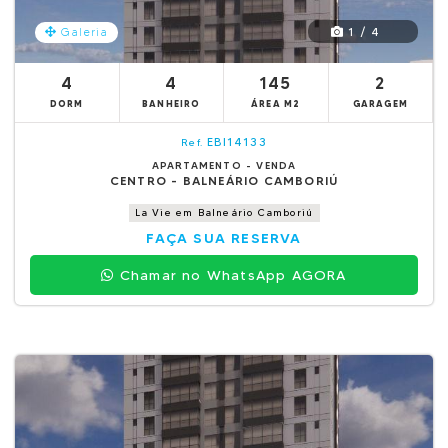
1 / 4
Galeria
4
4
145
2
DORM
BANHEIRO
ÁREA M2
GARAGEM
EBI14133
Ref.
APARTAMENTO - VENDA
CENTRO - BALNEÁRIO CAMBORIÚ
La Vie em Balneário Camboriú
FAÇA SUA RESERVA
Chamar no WhatsApp AGORA