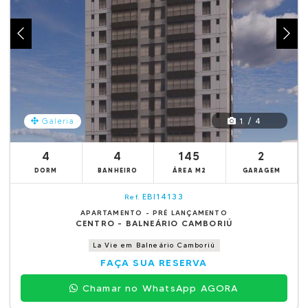
1 / 4
Galeria
4
4
145
2
DORM
BANHEIRO
ÁREA M2
GARAGEM
EBI14133
Ref.
APARTAMENTO - PRÉ LANÇAMENTO
CENTRO - BALNEÁRIO CAMBORIÚ
La Vie em Balneário Camboriú
FAÇA SUA RESERVA
Chamar no WhatsApp AGORA