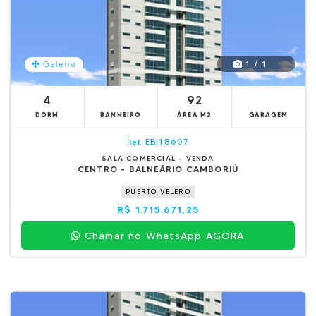
1 / 1
Galeria
4
92
DORM
BANHEIRO
ÁREA M2
GARAGEM
EBI18607
Ref.
SALA COMERCIAL - VENDA
CENTRO - BALNEÁRIO CAMBORIÚ
PUERTO VELERO
R$ 1.715.671,25
Chamar no WhatsApp AGORA