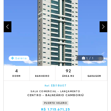
1 / 1
Galeria
4
92
DORM
BANHEIRO
ÁREA M2
GARAGEM
EBI18607
Ref.
SALA COMERCIAL - LANÇAMENTO
CENTRO - BALNEÁRIO CAMBORIÚ
PUERTO VELERO
R$ 1.715.671,25