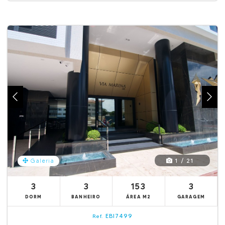
1 / 21
Galeria
3
3
153
3
DORM
BANHEIRO
ÁREA M2
GARAGEM
EBI7499
Ref.