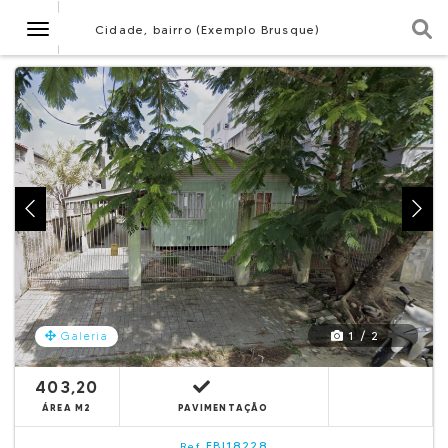
Navegação
Cidade, bairro (Exemplo Brusque)
1 / 2
Galeria
403,20
ÁREA M2
PAVIMENTAÇÃO
EBI18228
Ref.