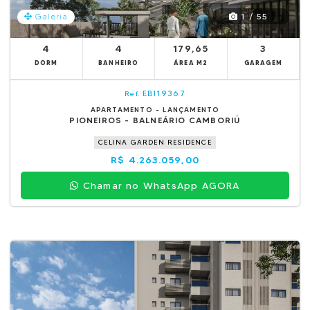
1 / 55
Galeria
4
4
179,65
3
DORM
BANHEIRO
ÁREA M2
GARAGEM
EBI19367
Ref.
APARTAMENTO - LANÇAMENTO
PIONEIROS - BALNEÁRIO CAMBORIÚ
CELINA GARDEN RESIDENCE
R$ 4.263.059,00
Chamar no WhatsApp AGORA