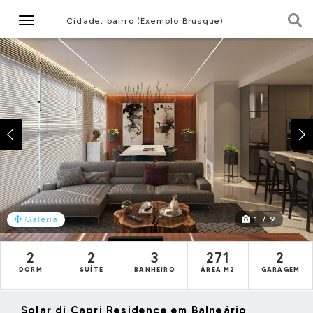
Navegação
Cidade, bairro (Exemplo Brusque)
1 / 9
Galeria
2
2
3
271
2
DORM
SUÍTE
BANHEIRO
ÁREA M2
GARAGEM
Solar di Capri Residence em Balneário