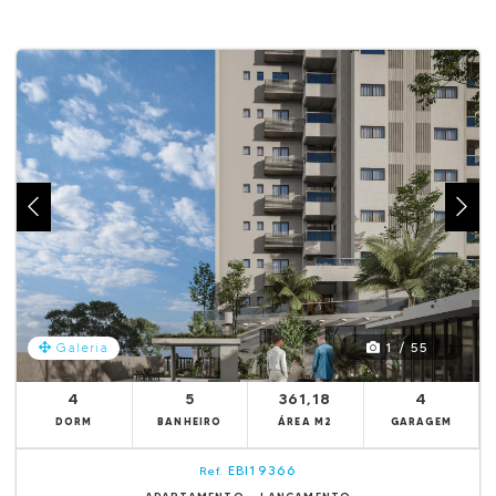
1 / 55
Galeria
4
5
361,18
4
DORM
BANHEIRO
ÁREA M2
GARAGEM
EBI19366
Ref.