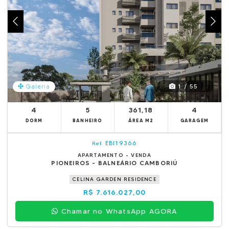
1 / 55
Galeria
4
5
361,18
4
DORM
BANHEIRO
ÁREA M2
GARAGEM
EBI19366
Ref.
APARTAMENTO - VENDA
PIONEIROS - BALNEÁRIO CAMBORIÚ
CELINA GARDEN RESIDENCE
R$ 7.616.027,00
Chamar no WhatsApp AGORA