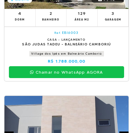
4
2
129
3
DORM
BANHEIRO
ÁREA M2
GARAGEM
EBI6003
Ref.
CASA - LANÇAMENTO
SÃO JUDAS TADEU - BALNEÁRIO CAMBORIÚ
Village dos Ipês em Balneário Camboriú
R$ 1.788.000,00
Chamar no WhatsApp AGORA