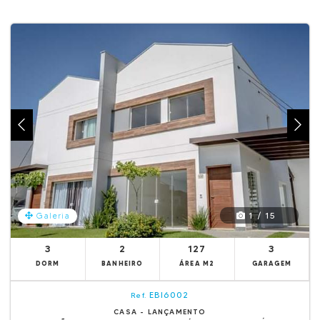
1 / 15
Galeria
3
2
127
3
DORM
BANHEIRO
ÁREA M2
GARAGEM
EBI6002
Ref.
CASA - LANÇAMENTO