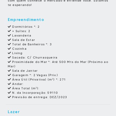
com quem conhece o mercado e entende você. Estamos
te esperando!
Empreendimento
Dormitórios *:
2
+ Suítes:
2
Lavanderia
Sala de Estar
Total de Banheiros *:
3
Cozinha
Living
Sacada:
C/ Churrasqueira
Proximidade do Mar *:
Até 500 Mts do Mar (Próximo ao
Mar)
Sala de Jantar
Garagem *:
2 Vagas (Priv.)
Área Útil (Privativa) (m²) *:
271
Andar:
Área Total (m²):
N. da Incorporação:
59110
Previsão de entrega:
DEZ/2023
Lazer