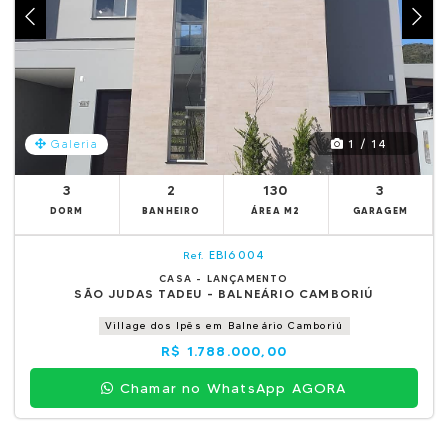
1 / 14
Galeria
3
2
130
3
DORM
BANHEIRO
ÁREA M2
GARAGEM
EBI6004
Ref.
CASA - LANÇAMENTO
SÃO JUDAS TADEU - BALNEÁRIO CAMBORIÚ
Village dos Ipês em Balneário Camboriú
R$ 1.788.000,00
Chamar no WhatsApp AGORA