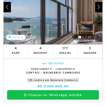
1 / 23
Galeria
4
4
177
3
DORM
BANHEIRO
ÁREA M2
GARAGEM
EBI10098
Ref.
APARTAMENTO - LANÇAMENTO
CENTRO - BALNEÁRIO CAMBORIÚ
135 Jardins em Balneário Camboriú
R$ 5.000.000,00
Chamar no WhatsApp AGORA