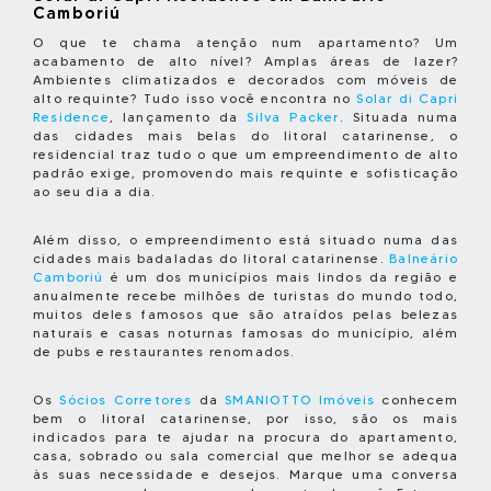
Camboriú
O que te chama atenção num apartamento? Um
acabamento de alto nível? Amplas áreas de lazer?
Ambientes climatizados e decorados com móveis de
alto requinte? Tudo isso você encontra no
Solar di Capri
Residence
, lançamento da
Silva Packer
. Situada numa
das cidades mais belas do litoral catarinense, o
residencial traz tudo o que um empreendimento de alto
padrão exige, promovendo mais requinte e sofisticação
ao seu dia a dia.
Além disso, o empreendimento está situado numa das
cidades mais badaladas do litoral catarinense.
Balneário
Camboriú
é um dos municípios mais lindos da região e
anualmente recebe milhões de turistas do mundo todo,
muitos deles famosos que são atraídos pelas belezas
naturais e casas noturnas famosas do município, além
de pubs e restaurantes renomados.
Os
Sócios Corretores
da
SMANIOTTO Imóveis
conhecem
bem o litoral catarinense, por isso, são os mais
indicados para te ajudar na procura do apartamento,
casa, sobrado ou sala comercial que melhor se adequa
às suas necessidade e desejos. Marque uma conversa