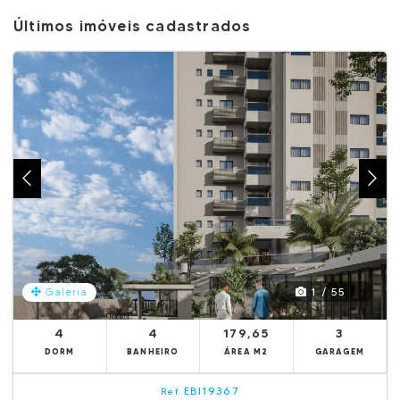
Últimos imóveis cadastrados
1 / 55
Galeria
4
4
179,65
3
DORM
BANHEIRO
ÁREA M2
GARAGEM
EBI19367
Ref.