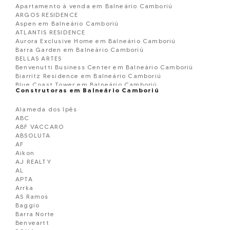
Apartamento à venda em Balneário Camboriú
ARGOS RESIDENCE
Aspen em Balneário Camboriú
ATLANTIS RESIDENCE
Aurora Exclusive Home em Balneário Camboriú
Barra Garden em Balneário Camboriú
BELLAS ARTES
Benvenutti Business Center em Balneário Camboriú
Biarritz Residence em Balneário Camboriú
Blue Coast Tower em Balneário Camboriú
Construtoras em Balneário Camboriú
Blue Ocean Residence em Balneário Camborií
Boreal Tower em Balneário Camboriú
Alameda dos Ipês
BOSQUE BELCANTO
ABC
BOURBON DE FRANCE
ABF VACCARO
BRAVA GOLD
ABSOLUTA
Brisas do Mar Edificio
AF
CADORE
Aikon
CALLA D VOLPI RESIDENCE EM BALNEARIO CAMBORIU
AJ REALTY
Camboriú Business Center em Balneário Cam
AL
Camellia Sinensis em Balneário Camboriú
APTA
Cartagena Residence em Balneário Camboriú
Arrka
Cartier Residence em Balneário Camboriú
AS Ramos
Casa geminada á venda Balneário Camboriú
Baggio
Celebration Residence em Balneário Camboriú
Barra Norte
Charmant Residence em Balneário Camboriú
Benveartt
Chãteau Montmartre em Balneário Camboriú