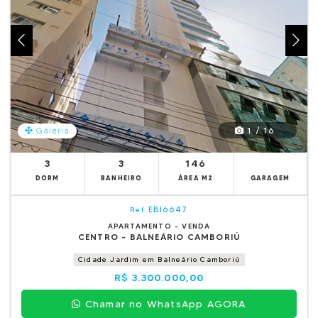
1 / 16
Galeria
3
3
146
DORM
BANHEIRO
ÁREA M2
GARAGEM
EBI6647
Ref.
APARTAMENTO - VENDA
CENTRO - BALNEÁRIO CAMBORIÚ
Cidade Jardim em Balneário Camboriú
R$ 3.300.000,00
Chamar no WhatsApp AGORA