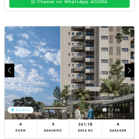
Chamar no WhatsApp AGORA
1 / 55
Galeria
4
5
361,18
4
DORM
BANHEIRO
ÁREA M2
GARAGEM