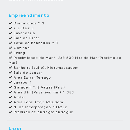
Empreendimento
Dormitórios *:
3
+ Suítes:
3
Lavanderia
Sala de Estar
Total de Banheiros *:
3
Cozinha
Living
Proximidade do Mar *:
Até 500 Mts do Mar (Próximo ao
Mar)
Banheira (suíte):
Hidromassagem
Sala de Jantar
Área Extra:
Terraço
Lavabo:
1
Garagem *:
2 Vagas (Priv.)
Área Útil (Privativa) (m²) *:
353
Andar:
Área Total (m²):
420.06m²
N. da Incorporação:
114232
Previsão de entrega:
entregue
Lazer