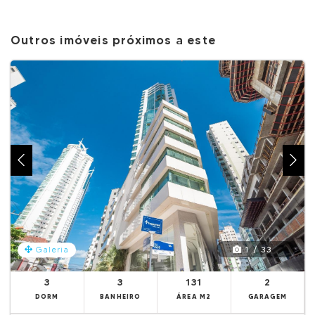
Outros imóveis próximos a este
1 / 33
Galeria
3
3
131
2
DORM
BANHEIRO
ÁREA M2
GARAGEM