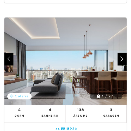
1 / 27
Galeria
4
4
138
3
DORM
BANHEIRO
ÁREA M2
GARAGEM
EBI8926
Ref.