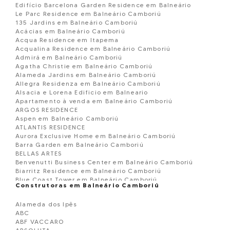
Edifício Barcelona Garden Residence em Balneário
Le Parc Residence em Balneário Camboriú
135 Jardins em Balneário Camboriú
Acácias em Balneário Camboriú
Acqua Residence em Itapema
Acqualina Residence em Balneário Camboriú
Admirá em Balneário Camboriú
Agatha Christie em Balneário Camboriú
Alameda Jardins em Balneário Camboriú
Allegra Residenza em Balneário Camboriú
Alsacia e Lorena Edificio em Balneario
Apartamento à venda em Balneário Camboriú
ARGOS RESIDENCE
Aspen em Balneário Camboriú
ATLANTIS RESIDENCE
Aurora Exclusive Home em Balneário Camboriú
Barra Garden em Balneário Camboriú
BELLAS ARTES
Benvenutti Business Center em Balneário Camboriú
Biarritz Residence em Balneário Camboriú
Blue Coast Tower em Balneário Camboriú
Construtoras em Balneário Camboriú
Blue Ocean Residence em Balneário Camborií
Boreal Tower em Balneário Camboriú
Alameda dos Ipês
BOSQUE BELCANTO
ABC
BOURBON DE FRANCE
ABF VACCARO
BRAVA GOLD