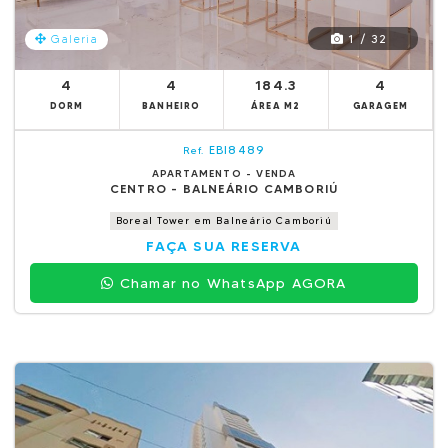
1 / 32
Galeria
4
4
184.3
4
DORM
BANHEIRO
ÁREA M2
GARAGEM
EBI8489
Ref.
APARTAMENTO - VENDA
CENTRO - BALNEÁRIO CAMBORIÚ
Boreal Tower em Balneário Camboriú
FAÇA SUA RESERVA
Chamar no WhatsApp AGORA