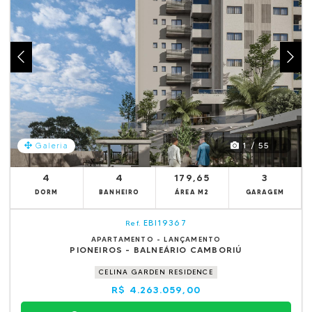
1 / 55
Galeria
4
4
179,65
3
DORM
BANHEIRO
ÁREA M2
GARAGEM
EBI19367
Ref.
APARTAMENTO - LANÇAMENTO
PIONEIROS - BALNEÁRIO CAMBORIÚ
CELINA GARDEN RESIDENCE
R$ 4.263.059,00