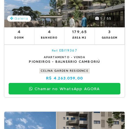
1 / 55
Galeria
4
4
179,65
3
DORM
BANHEIRO
ÁREA M2
GARAGEM
EBI19367
Ref.
APARTAMENTO - VENDA
PIONEIROS - BALNEÁRIO CAMBORIÚ
CELINA GARDEN RESIDENCE
R$ 4.263.059,00
Chamar no WhatsApp AGORA