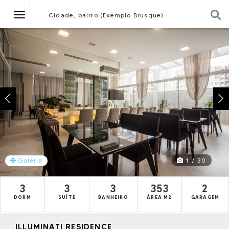
Navegação
Cidade, bairro (Exemplo Brusque)
1 / 30
Galeria
3
3
3
353
2
DORM
SUÍTE
BANHEIRO
ÁREA M2
GARAGEM
ILLUMINATI RESIDENCE