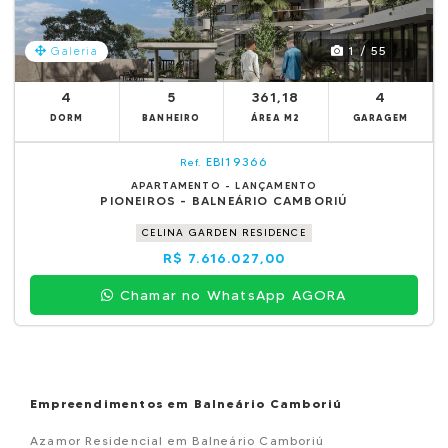
1 / 55
Galeria
4
5
361,18
4
DORM
BANHEIRO
ÁREA M2
GARAGEM
EBI19366
Ref.
APARTAMENTO - LANÇAMENTO
PIONEIROS - BALNEÁRIO CAMBORIÚ
CELINA GARDEN RESIDENCE
R$ 7.616.027,00
Chamar no WhatsApp AGORA
Empreendimentos em Balneário Camboriú
Azamor Residencial em Balneário Camboriú