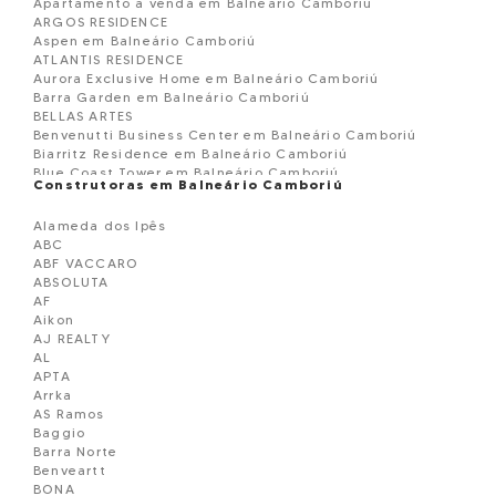
Apartamento à venda em Balneário Camboriú
ARGOS RESIDENCE
Aspen em Balneário Camboriú
ATLANTIS RESIDENCE
Aurora Exclusive Home em Balneário Camboriú
Barra Garden em Balneário Camboriú
BELLAS ARTES
Benvenutti Business Center em Balneário Camboriú
Biarritz Residence em Balneário Camboriú
Blue Coast Tower em Balneário Camboriú
Construtoras em Balneário Camboriú
Blue Ocean Residence em Balneário Camborií
Boreal Tower em Balneário Camboriú
Alameda dos Ipês
BOSQUE BELCANTO
ABC
BOURBON DE FRANCE
ABF VACCARO
BRAVA GOLD
ABSOLUTA
Brisas do Mar Edificio
AF
CADORE
Aikon
CALLA D VOLPI RESIDENCE EM BALNEARIO CAMBORIU
AJ REALTY
Camboriú Business Center em Balneário Cam
AL
Camellia Sinensis em Balneário Camboriú
APTA
Cartagena Residence em Balneário Camboriú
Arrka
Cartier Residence em Balneário Camboriú
AS Ramos
Casa geminada á venda Balneário Camboriú
Baggio
Celebration Residence em Balneário Camboriú
Barra Norte
Charmant Residence em Balneário Camboriú
Benveartt
Chãteau Montmartre em Balneário Camboriú
BONA
Cidade Jardim em Balneário Camboriú