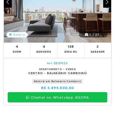
1 / 27
Galeria
4
4
138
3
DORM
BANHEIRO
ÁREA M2
GARAGEM
EBI8926
Ref.
APARTAMENTO - VENDA
CENTRO - BALNEÁRIO CAMBORIÚ
Admirá em Balneário Camboriú
R$ 3.495.000,00
Chamar no WhatsApp AGORA