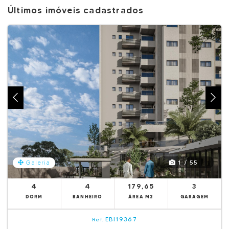
Últimos imóveis cadastrados
1 / 55
Galeria
4
4
179,65
3
DORM
BANHEIRO
ÁREA M2
GARAGEM
EBI19367
Ref.