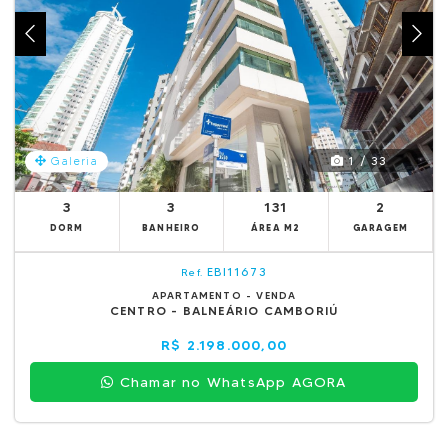
1 / 33
Galeria
3
3
131
2
DORM
BANHEIRO
ÁREA M2
GARAGEM
EBI11673
Ref.
APARTAMENTO - VENDA
CENTRO - BALNEÁRIO CAMBORIÚ
R$ 2.198.000,00
Chamar no WhatsApp AGORA