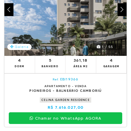
1 / 55
Galeria
4
5
361,18
4
DORM
BANHEIRO
ÁREA M2
GARAGEM
EBI19366
Ref.
APARTAMENTO - VENDA
PIONEIROS - BALNEÁRIO CAMBORIÚ
CELINA GARDEN RESIDENCE
R$ 7.616.027,00
Chamar no WhatsApp AGORA