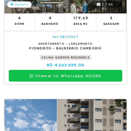
1 / 55
Galeria
4
4
179,65
3
DORM
BANHEIRO
ÁREA M2
GARAGEM
EBI19367
Ref.
APARTAMENTO - LANÇAMENTO
PIONEIROS - BALNEÁRIO CAMBORIÚ
CELINA GARDEN RESIDENCE
R$ 4.263.059,00
Chamar no WhatsApp AGORA