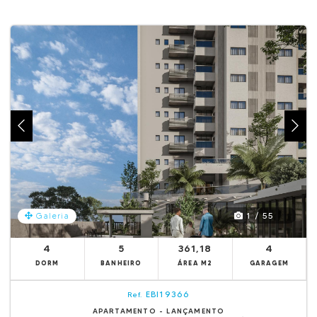
1 / 55
Galeria
4
5
361,18
4
DORM
BANHEIRO
ÁREA M2
GARAGEM
EBI19366
Ref.
APARTAMENTO - LANÇAMENTO