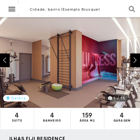
Navegação
Cidade, bairro (Exemplo Brusque)
1 / 15
Galeria
4
4
159
4
SUÍTE
BANHEIRO
ÁREA M2
GARAGEM
ILHAS FIJI RESIDENCE