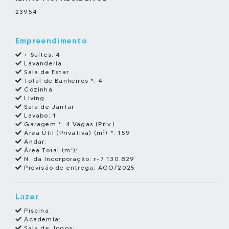
23954
Empreendimento
+ Suítes:
4
Lavanderia
Sala de Estar
Total de Banheiros *:
4
Cozinha
Living
Sala de Jantar
Lavabo:
1
Garagem *:
4 Vagas (Priv.)
Área Útil (Privativa) (m²) *:
159
Andar:
Área Total (m²):
N. da Incorporação:
r-7 130.829
Previsão de entrega:
AGO/2025
Lazer
Piscina:
Academia:
Sala de Jogos: