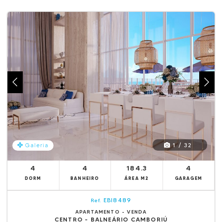
1 / 32
Galeria
4
4
184.3
4
DORM
BANHEIRO
ÁREA M2
GARAGEM
EBI8489
Ref.
APARTAMENTO - VENDA
CENTRO - BALNEÁRIO CAMBORIÚ