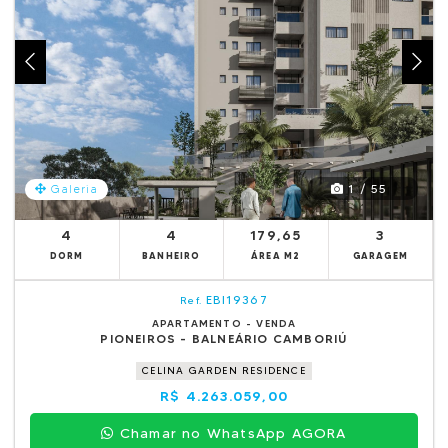
1 / 55
Galeria
4
4
179,65
3
DORM
BANHEIRO
ÁREA M2
GARAGEM
EBI19367
Ref.
APARTAMENTO - VENDA
PIONEIROS - BALNEÁRIO CAMBORIÚ
CELINA GARDEN RESIDENCE
R$ 4.263.059,00
Chamar no WhatsApp AGORA