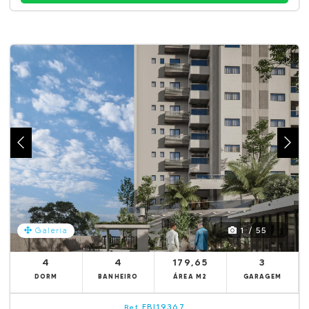
1 / 55
Galeria
4
4
179,65
3
DORM
BANHEIRO
ÁREA M2
GARAGEM
EBI19367
Ref.