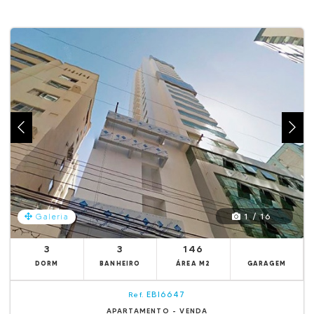
1 / 16
Galeria
3
3
146
DORM
BANHEIRO
ÁREA M2
GARAGEM
EBI6647
Ref.
APARTAMENTO - VENDA