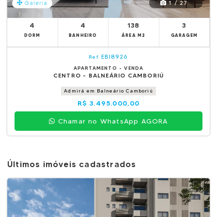
1 / 27
Galeria
4
4
138
3
DORM
BANHEIRO
ÁREA M2
GARAGEM
EBI8926
Ref.
APARTAMENTO - VENDA
CENTRO - BALNEÁRIO CAMBORIÚ
Admirá em Balneário Camboriú
R$ 3.495.000,00
Chamar no WhatsApp AGORA
Últimos imóveis cadastrados