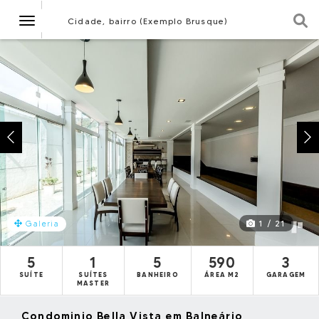
Navegação
Cidade, bairro (Exemplo Brusque)
1 / 21
Galeria
5
1
5
590
3
SUÍTE
SUÍTES
BANHEIRO
ÁREA M2
GARAGEM
MASTER
Condominio Bella Vista em Balneário