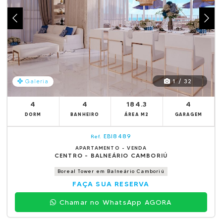
1 / 32
Galeria
4
4
184.3
4
DORM
BANHEIRO
ÁREA M2
GARAGEM
EBI8489
Ref.
APARTAMENTO - VENDA
CENTRO - BALNEÁRIO CAMBORIÚ
Boreal Tower em Balneário Camboriú
FAÇA SUA RESERVA
Chamar no WhatsApp AGORA