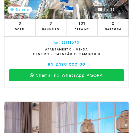
1 / 33
Galeria
3
3
131
2
DORM
BANHEIRO
ÁREA M2
GARAGEM
EBI11673
Ref.
APARTAMENTO - VENDA
CENTRO - BALNEÁRIO CAMBORIÚ
R$ 2.198.000,00
Chamar no WhatsApp AGORA