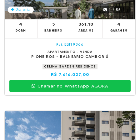
1 / 55
Galeria
4
5
361,18
4
DORM
BANHEIRO
ÁREA M2
GARAGEM
EBI19366
Ref.
APARTAMENTO - VENDA
PIONEIROS - BALNEÁRIO CAMBORIÚ
CELINA GARDEN RESIDENCE
R$ 7.616.027,00
Chamar no WhatsApp AGORA