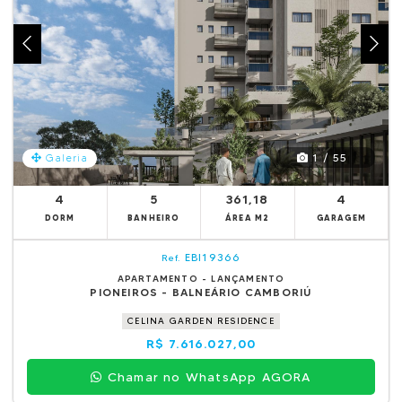
1 / 55
Galeria
4
5
361,18
4
DORM
BANHEIRO
ÁREA M2
GARAGEM
EBI19366
Ref.
APARTAMENTO - LANÇAMENTO
PIONEIROS - BALNEÁRIO CAMBORIÚ
CELINA GARDEN RESIDENCE
R$ 7.616.027,00
Chamar no WhatsApp AGORA