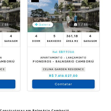
 / 55
1 / 55
Galeria
4
4
5
361,18
4
GARAGEM
DORM
BANHEIRO
ÁREA M2
GARAGEM
EBI19366
Ref.
DA
APARTAMENTO - LANÇAMENTO
CAMBORIÚ
PIONEIROS - BALNEÁRIO CAMBORIÚ
NCE
CELINA GARDEN RESIDENCE
R$ 7.616.027,00
Contatar
Construtoras em Balneário Camboriú