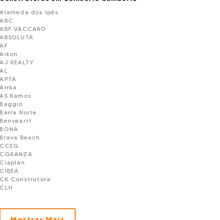
Alameda dos Ipês
ABC
ABF VACCARO
ABSOLUTA
AF
Aikon
AJ REALTY
AL
APTA
Arrka
AS Ramos
Baggio
Barra Norte
Benveartt
BONA
Brava Beach
CCEG
CGRANZA
Ciaplan
CIBEA
CK Construtora
CLH
CLN
CN
CNA
Mostrar Mais