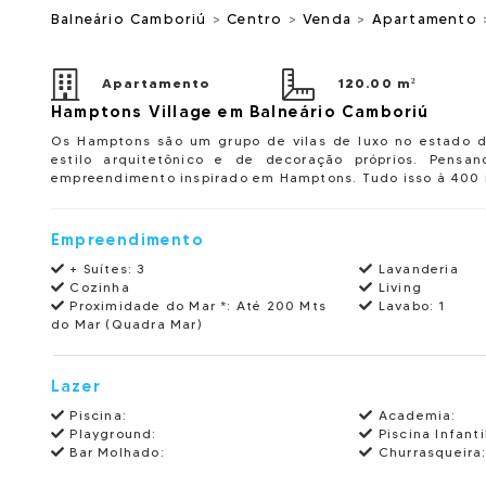
Balneário Camboriú
>
Centro
>
Venda
>
Apartamento
Apartamento
120.00 m²
Hamptons Village em Balneário Camboriú
Os Hamptons são um grupo de vilas de luxo no estado d
estilo arquitetônico e de decoração próprios. Pensa
empreendimento inspirado em Hamptons. Tudo isso à 400 
Empreendimento
+ Suítes:
3
Lavanderia
Cozinha
Living
Proximidade do Mar *:
Até 200 Mts
Lavabo:
1
do Mar (Quadra Mar)
Lazer
Piscina:
Academia:
Playground:
Piscina Infanti
Bar Molhado:
Churrasqueira