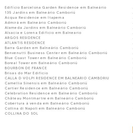
Edifício Barcelona Garden Residence em Balneário
135 Jardins em Balneário Camboriú
Acqua Residence em Itapema
Admirá em Balneário Camboriú
Alameda Jardins em Balneário Camboriú
Alsacia e Lorena Edificio em Balneario
ARGOS RESIDENCE
ATLANTIS RESIDENCE
Barra Garden em Balneário Camboriú
Benvenutti Business Center em Balneário Camboriú
Blue Coast Tower em Balneário Camboriú
Boreal Tower em Balneário Camboriú
BOURBON DE FRANCE
Brisas do Mar Edificio
CALLA D VOLPI RESIDENCE EM BALNEARIO CAMBORIU
Camellia Sinensis em Balneário Camboriú
Cartier Residence em Balneário Camboriú
Celebration Residence em Balneário Camboriú
Chãteau Montmartre em Balneário Camboriú
Cobertura à venda em Balneário Camboriú
Collina di Napoli em Balneário Camboriú
COLLINA DO SOL
Condomínio Edifício Buenos Aires em Balneário Camb
Condomínio Edifício Volga
CONDOMÍNIO RESIDENCIAL VILA VERDE