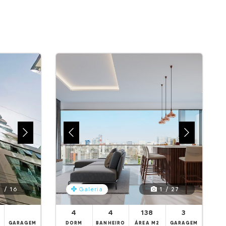
 / 16
1 / 27
Galeria
4
4
138
3
GARAGEM
DORM
BANHEIRO
ÁREA M2
GARAGEM