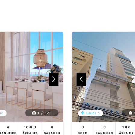
1 / 32
1
ia
Galeria
4
184.3
4
3
3
146
BANHEIRO
ÁREA M2
GARAGEM
DORM
BANHEIRO
ÁREA M2