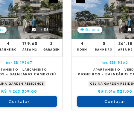
1 / 55
1
ia
Galeria
4
179,65
3
4
5
361,18
BANHEIRO
ÁREA M2
GARAGEM
DORM
BANHEIRO
ÁREA M2
EBI19367
EBI19366
Ref.
Ref.
RTAMENTO - LANÇAMENTO
APARTAMENTO - VEN
OS - BALNEÁRIO CAMBORIÚ
PIONEIROS - BALNEÁRIO 
LINA GARDEN RESIDENCE
CELINA GARDEN RESIDE
R$ 4.263.059,00
R$ 7.616.027,00
Contatar
Contatar