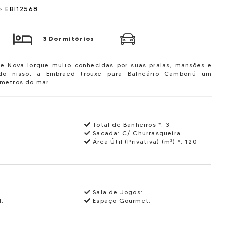
>
EBI12568
3 Dormitórios
e Nova Iorque muito conhecidas por suas praias, mansões e
ndo nisso, a Embraed trouxe para Balneário Camboriú um
metros do mar.
Total de Banheiros *:
3
Sacada:
C/ Churrasqueira
Área Útil (Privativa) (m²) *:
120
Sala de Jogos:
l:
Espaço Gourmet:
: