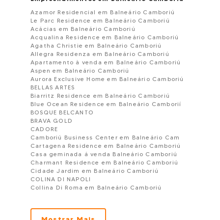
Azamor Residencial em Balneário Camboriú
Le Parc Residence em Balneário Camboriú
Acácias em Balneário Camboriú
Acqualina Residence em Balneário Camboriú
Agatha Christie em Balneário Camboriú
Allegra Residenza em Balneário Camboriú
Apartamento à venda em Balneário Camboriú
Aspen em Balneário Camboriú
Aurora Exclusive Home em Balneário Camboriú
BELLAS ARTES
Biarritz Residence em Balneário Camboriú
Blue Ocean Residence em Balneário Camborií
BOSQUE BELCANTO
BRAVA GOLD
CADORE
Camboriú Business Center em Balneário Cam
Cartagena Residence em Balneário Camboriú
Casa geminada á venda Balneário Camboriú
Charmant Residence em Balneário Camboriú
Cidade Jardim em Balneário Camboriú
COLINA DI NAPOLI
Collina Di Roma em Balneário Camboriú
Condominio Bella Vista em Balneário Camboriu
Condomínio Edifício Teorema em Balneário Camboriú
CONDOMÍNIO IMPERIO DAS ONDAS EM BALNEARIO
Mostrar Mais