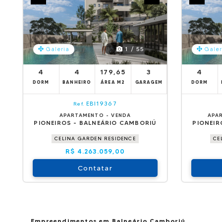
1 / 55
Galeria
Galer
4
4
179,65
3
4
DORM
BANHEIRO
ÁREA M2
GARAGEM
DORM
EBI19367
Ref.
APARTAMENTO - VENDA
APA
PIONEIROS - BALNEÁRIO CAMBORIÚ
PIONEIR
CELINA GARDEN RESIDENCE
CE
R$ 4.263.059,00
Contatar
Empreendimentos em Balneário Camboriú