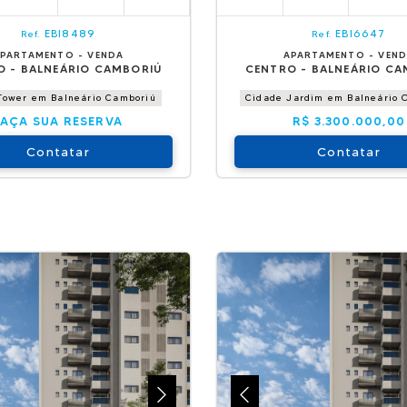
EBI8489
EBI6647
Ref.
Ref.
PARTAMENTO - VENDA
APARTAMENTO - VEN
O - BALNEÁRIO CAMBORIÚ
CENTRO - BALNEÁRIO CA
 Tower em Balneário Camboriú
Cidade Jardim em Balneário 
FAÇA SUA RESERVA
R$ 3.300.000,00
Contatar
Contatar