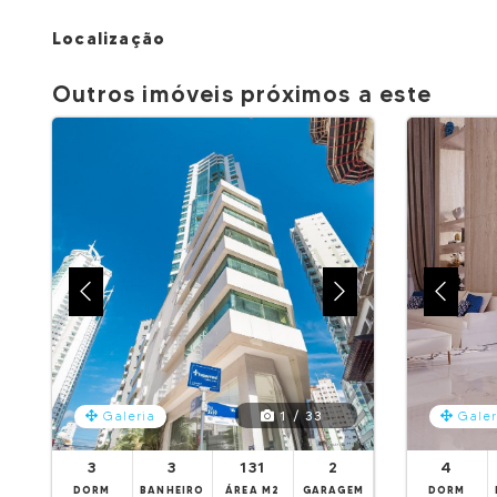
Localização
Outros imóveis próximos a este
1 / 33
Galeria
Galer
3
3
131
2
4
DORM
BANHEIRO
ÁREA M2
GARAGEM
DORM