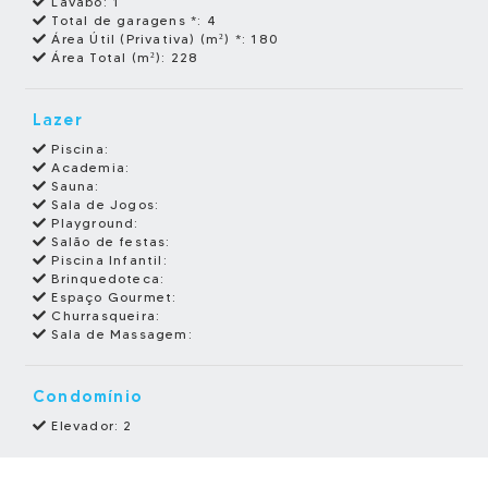
Lavabo:
1
Total de garagens *:
4
Área Útil (Privativa) (m²) *:
180
Área Total (m²):
228
Lazer
Piscina:
Academia:
Sauna:
Sala de Jogos:
Playground:
Salão de festas:
Piscina Infantil:
Brinquedoteca:
Espaço Gourmet:
Churrasqueira:
Sala de Massagem:
Condomínio
Elevador: 2