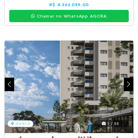
R$ 4.263.059,00
Chamar no WhatsApp AGORA
1 / 55
Galeria
4
5
361,18
4