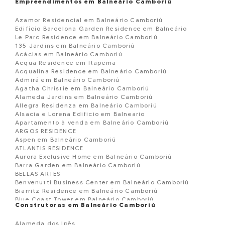
Empreendimentos em Balneário Camboriú
Azamor Residencial em Balneário Camboriú
Edifício Barcelona Garden Residence em Balneário
Le Parc Residence em Balneário Camboriú
135 Jardins em Balneário Camboriú
Acácias em Balneário Camboriú
Acqua Residence em Itapema
Acqualina Residence em Balneário Camboriú
Admirá em Balneário Camboriú
Agatha Christie em Balneário Camboriú
Alameda Jardins em Balneário Camboriú
Allegra Residenza em Balneário Camboriú
Alsacia e Lorena Edificio em Balneario
Apartamento à venda em Balneário Camboriú
ARGOS RESIDENCE
Aspen em Balneário Camboriú
ATLANTIS RESIDENCE
Aurora Exclusive Home em Balneário Camboriú
Barra Garden em Balneário Camboriú
BELLAS ARTES
Benvenutti Business Center em Balneário Camboriú
Biarritz Residence em Balneário Camboriú
Blue Coast Tower em Balneário Camboriú
Construtoras em Balneário Camboriú
Blue Ocean Residence em Balneário Camborií
Boreal Tower em Balneário Camboriú
Alameda dos Ipês
BOSQUE BELCANTO