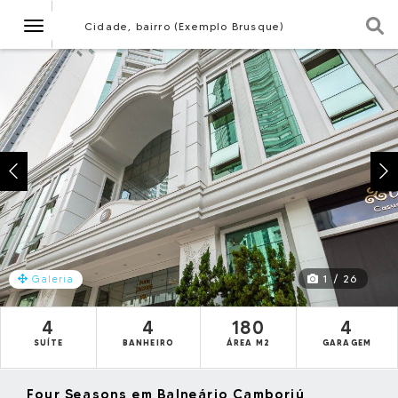
Navegação
Cidade, bairro (Exemplo Brusque)
1 / 26
Galeria
4
4
180
4
SUÍTE
BANHEIRO
ÁREA M2
GARAGEM
Four Seasons em Balneário Camboriú