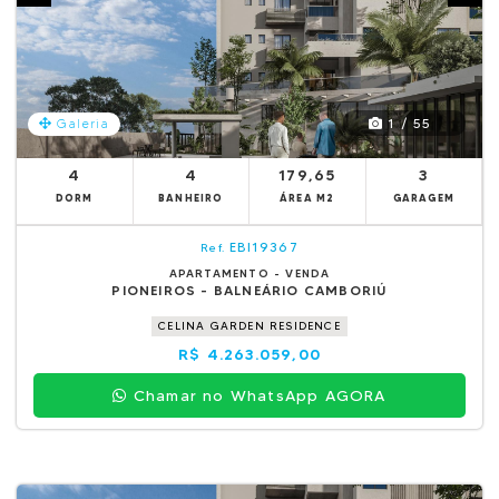
1 / 55
Galeria
4
4
179,65
3
DORM
BANHEIRO
ÁREA M2
GARAGEM
EBI19367
Ref.
APARTAMENTO - VENDA
PIONEIROS - BALNEÁRIO CAMBORIÚ
CELINA GARDEN RESIDENCE
R$ 4.263.059,00
Chamar no WhatsApp AGORA