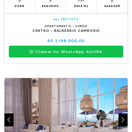
3
3
131
2
DORM
BANHEIRO
ÁREA M2
GARAGEM
EBI11673
Ref.
APARTAMENTO - VENDA
CENTRO - BALNEÁRIO CAMBORIÚ
R$ 2.198.000,00
Chamar no WhatsApp AGORA