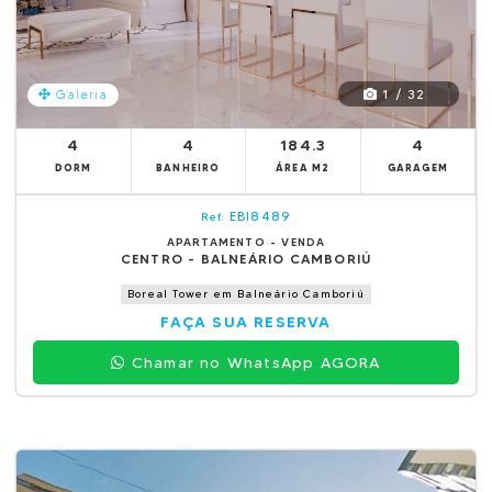
1 / 32
Galeria
4
4
184.3
4
DORM
BANHEIRO
ÁREA M2
GARAGEM
EBI8489
Ref.
APARTAMENTO - VENDA
CENTRO - BALNEÁRIO CAMBORIÚ
Boreal Tower em Balneário Camboriú
FAÇA SUA RESERVA
Chamar no WhatsApp AGORA