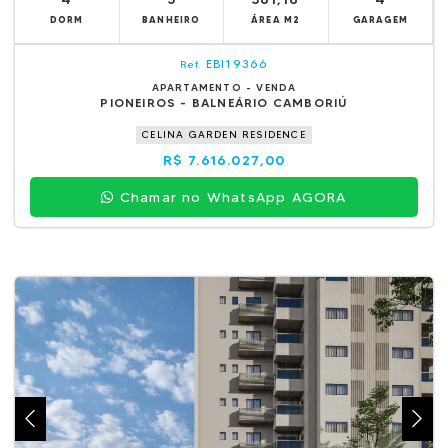
DORM
BANHEIRO
ÁREA M2
GARAGEM
EBI19366
Ref.
APARTAMENTO - VENDA
PIONEIROS - BALNEÁRIO CAMBORIÚ
CELINA GARDEN RESIDENCE
R$ 7.616.027,00
Chamar no WhatsApp AGORA