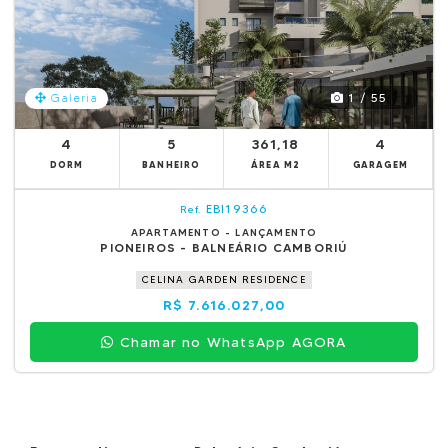
1 / 55
Galeria
4
5
361,18
4
DORM
BANHEIRO
ÁREA M2
GARAGEM
EBI19366
Ref.
APARTAMENTO - LANÇAMENTO
PIONEIROS - BALNEÁRIO CAMBORIÚ
CELINA GARDEN RESIDENCE
R$ 7.616.027,00
Chamar no WhatsApp AGORA