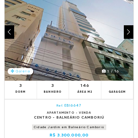
1 / 16
Galeria
3
3
146
DORM
BANHEIRO
ÁREA M2
GARAGEM
EBI6647
Ref.
APARTAMENTO - VENDA
CENTRO - BALNEÁRIO CAMBORIÚ
Cidade Jardim em Balneário Camboriú
R$ 3.300.000,00