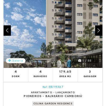
1 / 55
Galeria
4
4
179,65
3
DORM
BANHEIRO
ÁREA M2
GARAGEM
EBI19367
Ref.
APARTAMENTO - LANÇAMENTO
PIONEIROS - BALNEÁRIO CAMBORIÚ
CELINA GARDEN RESIDENCE