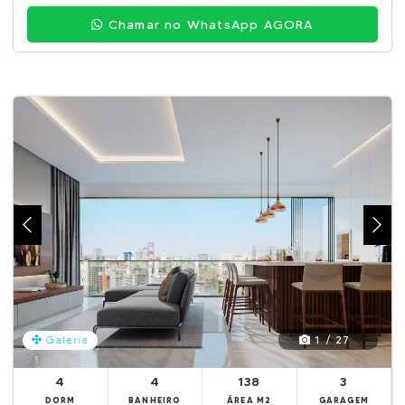
Chamar no WhatsApp AGORA
1 / 27
Galeria
4
4
138
3
DORM
BANHEIRO
ÁREA M2
GARAGEM