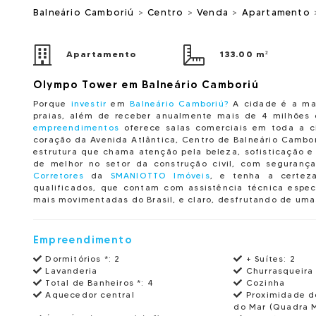
Balneário Camboriú
>
Centro
>
Venda
>
Apartamento
Apartamento
133.00 m²
Olympo Tower em Balneário Camboriú
Porque
investir
em
Balneário Camboriú?
A cidade é a mai
praias, além de receber anualmente mais de 4 milhões 
empreendimentos
oferece salas comerciais em toda a c
coração da Avenida Atlântica, Centro de Balneário Cambo
estrutura que chama atenção pela beleza, sofisticação e
de melhor no setor da construção civil, com seguranç
Corretores
da
SMANIOTTO Imóveis
, e tenha a certeza
qualificados, que contam com assistência técnica especi
mais movimentadas do Brasil, e claro, desfrutando de uma
Empreendimento
Dormitórios *:
2
+ Suítes:
2
Lavanderia
Churrasqueira
Total de Banheiros *:
4
Cozinha
Aquecedor central
Proximidade d
do Mar (Quadra 