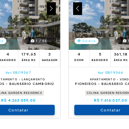
1 / 55
1
ia
Galeria
4
179,65
3
4
5
361,18
BANHEIRO
ÁREA M2
GARAGEM
DORM
BANHEIRO
ÁREA M2
EBI19367
EBI19366
Ref.
Ref.
RTAMENTO - LANÇAMENTO
APARTAMENTO - VEN
OS - BALNEÁRIO CAMBORIÚ
PIONEIROS - BALNEÁRIO 
LINA GARDEN RESIDENCE
CELINA GARDEN RESIDE
R$ 4.263.059,00
R$ 7.616.027,00
Contatar
Contatar