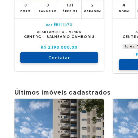
3
3
131
2
4
DORM
BANHEIRO
ÁREA M2
GARAGEM
DORM
EBI11673
Ref.
APARTAMENTO - VENDA
A
CENTRO - BALNEÁRIO CAMBORIÚ
CENTR
Boreal
R$ 2.198.000,00
Contatar
Últimos imóveis cadastrados