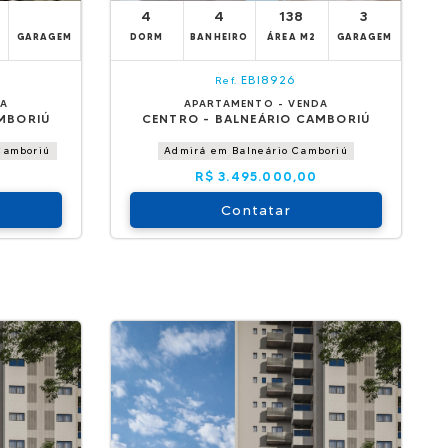
4
4
138
3
GARAGEM
DORM
BANHEIRO
ÁREA M2
GARAGEM
EBI8926
Ref.
DA
APARTAMENTO - VENDA
MBORIÚ
CENTRO - BALNEÁRIO CAMBORIÚ
Camboriú
Admirá em Balneário Camboriú
R$ 3.495.000,00
Contatar