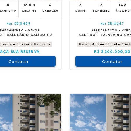
4
184.3
4
3
3
146
BANHEIRO
ÁREA M2
GARAGEM
DORM
BANHEIRO
ÁREA M2
EBI8489
EBI6647
Ref.
Ref.
PARTAMENTO - VENDA
APARTAMENTO - VEN
O - BALNEÁRIO CAMBORIÚ
CENTRO - BALNEÁRIO CA
 Tower em Balneário Camboriú
Cidade Jardim em Balneário 
FAÇA SUA RESERVA
R$ 3.300.000,00
Contatar
Contatar