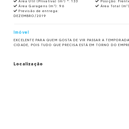
Área Útil (Privativa) (m²) *:
133
Posição:
Frent
Área Garagens (m²):
96
Área Total (m²
Previsão de entrega:
DEZEMBRO/2019
Imóvel
EXCELENTE PARA QUEM GOSTA DE VIR PASSAR A TEMPORAD
CIDADE, POIS TUDO QUE PRECISA ESTÁ EM TORNO DO EMPR
Localização