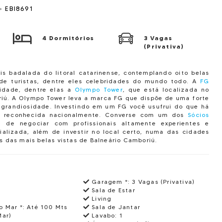
>
EBI8691
4 Dormitórios
3 Vagas
(Privativa)
s badalada do litoral catarinense, contemplando oito belas
de turistas, dentre eles celebridades do mundo todo.
A
FG
idade, dentre elas a
Olympo Tower
, que está localizada no
riú. A Olympo Tower leva a marca FG que dispõe de uma forte
 grandiosidade. Investindo em um FG você usufrui do que há
a reconhecida nacionalmente.
Converse com um dos
Sócios
 de negociar com profissionais altamente experientes e
alizada, além de investir no local certo, numa das cidades
s das mais belas vistas de Balneário Camboriú.
Garagem *:
3 Vagas (Privativa)
Sala de Estar
Living
o Mar *:
Até 100 Mts
Sala de Jantar
Mar)
Lavabo:
1