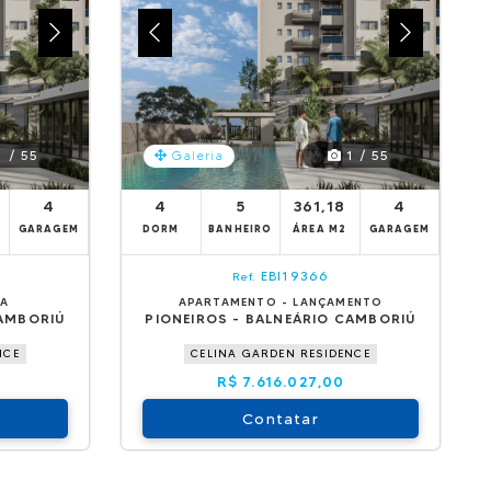
 / 55
1 / 55
Galeria
4
4
5
361,18
4
GARAGEM
DORM
BANHEIRO
ÁREA M2
GARAGEM
EBI19366
Ref.
DA
APARTAMENTO - LANÇAMENTO
CAMBORIÚ
PIONEIROS - BALNEÁRIO CAMBORIÚ
NCE
CELINA GARDEN RESIDENCE
R$ 7.616.027,00
Contatar