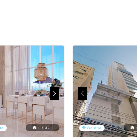
1 / 32
1
ia
Galeria