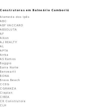
Construtoras em Balneário Camboriú
Alameda dos Ipês
ABC
ABF VACCARO
ABSOLUTA
AF
Aikon
AJ REALTY
AL
APTA
Arrka
AS Ramos
Baggio
Barra Norte
Benveartt
BONA
Brava Beach
CCEG
CGRANZA
Ciaplan
CIBEA
CK Construtora
CLH
CLN