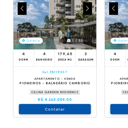
1 / 55
Galeria
Galer
4
4
179,65
3
4
DORM
BANHEIRO
ÁREA M2
GARAGEM
DORM
EBI19367
Ref.
APARTAMENTO - VENDA
APA
PIONEIROS - BALNEÁRIO CAMBORIÚ
PIONEIR
CELINA GARDEN RESIDENCE
CE
R$ 4.263.059,00
Contatar