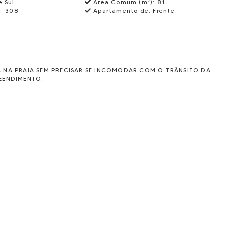
e Sul
Área Comum (m²):
81
):
308
Apartamento de:
Frente
A NA PRAIA SEM PRECISAR SE INCOMODAR COM O TRÂNSITO DA
EENDIMENTO.