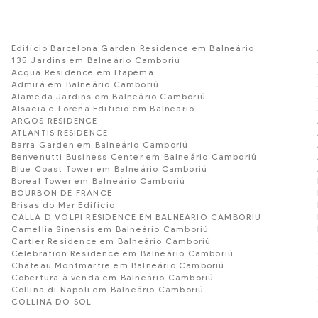
Edifício Barcelona Garden Residence em Balneário
135 Jardins em Balneário Camboriú
Acqua Residence em Itapema
Admirá em Balneário Camboriú
Alameda Jardins em Balneário Camboriú
Alsacia e Lorena Edificio em Balneario
ARGOS RESIDENCE
ATLANTIS RESIDENCE
Barra Garden em Balneário Camboriú
Benvenutti Business Center em Balneário Camboriú
Blue Coast Tower em Balneário Camboriú
Boreal Tower em Balneário Camboriú
BOURBON DE FRANCE
Brisas do Mar Edificio
CALLA D VOLPI RESIDENCE EM BALNEARIO CAMBORIU
Camellia Sinensis em Balneário Camboriú
Cartier Residence em Balneário Camboriú
Celebration Residence em Balneário Camboriú
Chãteau Montmartre em Balneário Camboriú
Cobertura à venda em Balneário Camboriú
Collina di Napoli em Balneário Camboriú
COLLINA DO SOL
Condomínio Edifício Buenos Aires em Balneário Camb