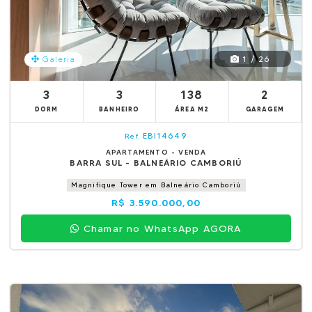
1 / 26
Galeria
3
3
138
2
DORM
BANHEIRO
ÁREA M2
GARAGEM
EBI14649
Ref.
APARTAMENTO - VENDA
BARRA SUL - BALNEÁRIO CAMBORIÚ
Magnifique Tower em Balneário Camboriú
R$ 3.590.000,00
Chamar no WhatsApp AGORA