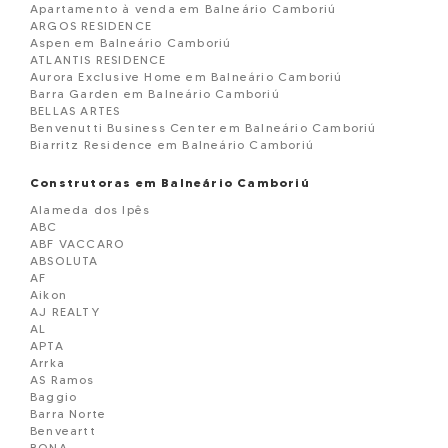
Apartamento à venda em Balneário Camboriú
ARGOS RESIDENCE
Aspen em Balneário Camboriú
ATLANTIS RESIDENCE
Aurora Exclusive Home em Balneário Camboriú
Barra Garden em Balneário Camboriú
BELLAS ARTES
Benvenutti Business Center em Balneário Camboriú
Biarritz Residence em Balneário Camboriú
Blue Coast Tower em Balneário Camboriú
Blue Ocean Residence em Balneário Camborií
Construtoras em Balneário Camboriú
Boreal Tower em Balneário Camboriú
Alameda dos Ipês
BOSQUE BELCANTO
ABC
BOURBON DE FRANCE
ABF VACCARO
BRAVA GOLD
ABSOLUTA
Brisas do Mar Edificio
AF
CADORE
Aikon
CALLA D VOLPI RESIDENCE EM BALNEARIO CAMBORIU
AJ REALTY
Camboriú Business Center em Balneário Cam
AL
Camellia Sinensis em Balneário Camboriú
APTA
Cartagena Residence em Balneário Camboriú
Arrka
Cartier Residence em Balneário Camboriú
AS Ramos
Casa geminada á venda Balneário Camboriú
Baggio
Celebration Residence em Balneário Camboriú
Barra Norte
Charmant Residence em Balneário Camboriú
Benveartt
Chãteau Montmartre em Balneário Camboriú
BONA