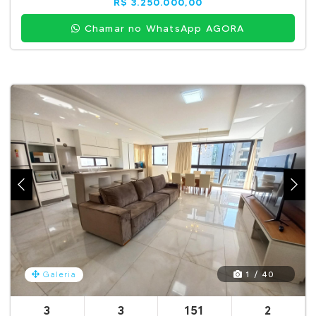
R$ 3.250.000,00
Chamar no WhatsApp AGORA
1 / 40
Galeria
3
3
151
2