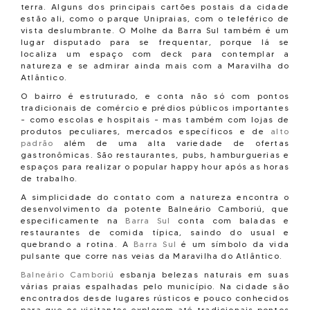
terra. Alguns dos principais cartões postais da cidade
Haedd
Edificio Columbia em Balneario Camboriu
estão ali, como o parque Unipraias, com o teleférico de
J.A. RUSSI
Edifício Cordobes em Balneário Camboriú
vista deslumbrante. O Molhe da Barra Sul também é um
JLC
EDIFÍCIO CRISTINA
lugar disputado para se frequentar, porque lá se
JMP
Edificio Diamond Hill em Balneário Camboriú
localiza um espaço com deck para contemplar a
KANDAI
EDIFÍCIO DOCE VITTA RESIDENCE
natureza e se admirar ainda mais com a Maravilha do
L&D
EDIFÍCIO DOM GERMANO
Atlântico.
LFJ Construtora em Balneário Camboriú
EDIFICIO EL CORDOBES
Lombarda
Edificio Esquina dos Açores em Balneario Camboriu
O bairro é estruturado, e conta não só com pontos
LOTISA
Edificio Flamboyant em Balneário Camboriú
tradicionais de comércio e prédios públicos importantes
M3V
Edifício Granada em Balneário Camboriú
- como escolas e hospitais - mas também com lojas de
MAC
Edificio Guanabara em Balneário Camboriú
produtos peculiares, mercados específicos e de
alto
Macon
Edifício Guarujá em Balneário Camboriú
padrão
além de uma alta variedade de ofertas
Marfa Construtora
Edifício Imperatriz
gastronômicas. São restaurantes, pubs, hamburguerias e
MEIA PRAIA
Edifício Império do Sol em Balneário Camboriú
espaços para realizar o popular happy hour após as horas
Mendes Sibara
EDIFÍCIO INNOVARE
de trabalho.
Mondo
Edifício Jardim das Nações em Balneário Camboriú
Mooville Construtora
A simplicidade do contato com a natureza encontra o
EDIFÍCIO LE CLASSIC
N1
desenvolvimento da potente Balneário Camboriú, que
Edifício Leblon em Balneário Camboriú
NF
especificamente na
Barra Sul
conta com baladas e
Edificio Luci Gonçalves
Nogueira
restaurantes de comida típica, saindo do usual e
EDIFICIO LUMIERE EM BALNEÁRIO CAMBORIÚ
OMS Construções em Balneário Camboriú
quebrando a rotina. A
Barra Sul
é um símbolo da vida
EDIFÍCIO MADISON SQUARE
ORLA
pulsante que corre nas veias da Maravilha do Atlântico.
EDIFICIO MATOS E MEDEIROS
PAGANINI
EDIFICIO MONTSERRAT EM BALNEARIO CAMBORIU
Balneário Camboriú
esbanja belezas naturais em suas
Pasqualotto
EDIFÍCIO MORADAS DA PRAIA EM BALNEÁRIO CAMBORIÚ
várias praias espalhadas pelo município. Na cidade são
PASSE
EDIFICIO PARANAVAI EM BALNEARIO CAMBORIU
encontrados desde lugares rústicos e pouco conhecidos
Pioneira
EDIFÍCIO PARTHENON RESIDENCE EM BALNEÁRIO
para que os visitantes explorem até tradicionais pontos