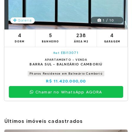
1 / 10
Galeria
4
5
238
4
DORM
BANHEIRO
ÁREA M2
GARAGEM
EBI13071
Ref.
APARTAMENTO - VENDA
BARRA SUL - BALNEÁRIO CAMBORIÚ
Pharos Residence em Balneário Camboriú
R$ 11.420.000,00
Chamar no WhatsApp AGORA
Últimos imóveis cadastrados