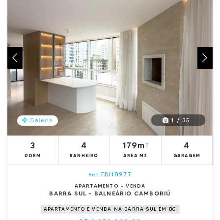
1 / 35
Galeria
3
4
179m²
4
DORM
BANHEIRO
ÁREA M2
GARAGEM
EBI18977
Ref.
APARTAMENTO - VENDA
BARRA SUL - BALNEÁRIO CAMBORIÚ
APARTAMENTO E VENDA NA BARRA SUL EM BC