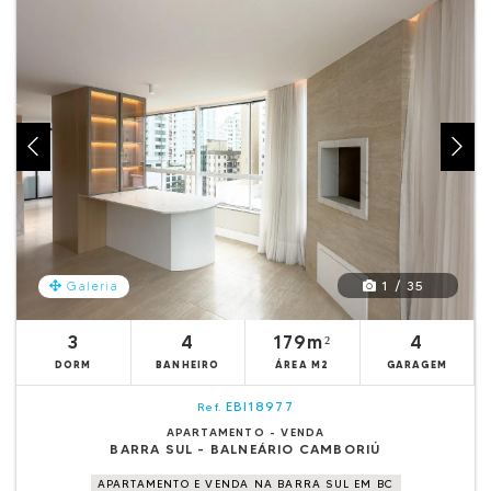
1 / 35
Galeria
3
4
179m²
4
DORM
BANHEIRO
ÁREA M2
GARAGEM
EBI18977
Ref.
APARTAMENTO - VENDA
BARRA SUL - BALNEÁRIO CAMBORIÚ
APARTAMENTO E VENDA NA BARRA SUL EM BC