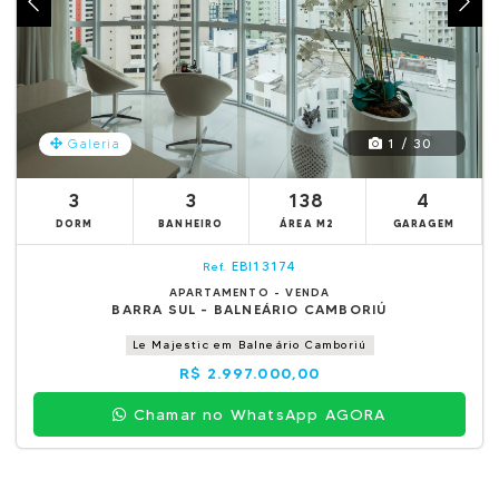
1 / 30
Galeria
3
3
138
4
DORM
BANHEIRO
ÁREA M2
GARAGEM
EBI13174
Ref.
APARTAMENTO - VENDA
BARRA SUL - BALNEÁRIO CAMBORIÚ
Le Majestic em Balneário Camboriú
R$ 2.997.000,00
Chamar no WhatsApp AGORA