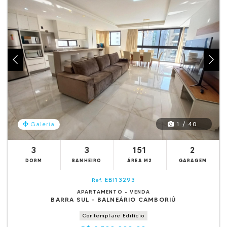
1 / 40
Galeria
3
3
151
2
DORM
BANHEIRO
ÁREA M2
GARAGEM
EBI13293
Ref.
APARTAMENTO - VENDA
BARRA SUL - BALNEÁRIO CAMBORIÚ
Contemplare Edifício