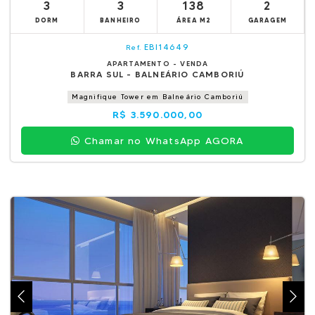
3
3
138
2
DORM
BANHEIRO
ÁREA M2
GARAGEM
EBI14649
Ref.
APARTAMENTO - VENDA
BARRA SUL - BALNEÁRIO CAMBORIÚ
Magnifique Tower em Balneário Camboriú
R$ 3.590.000,00
Chamar no WhatsApp AGORA