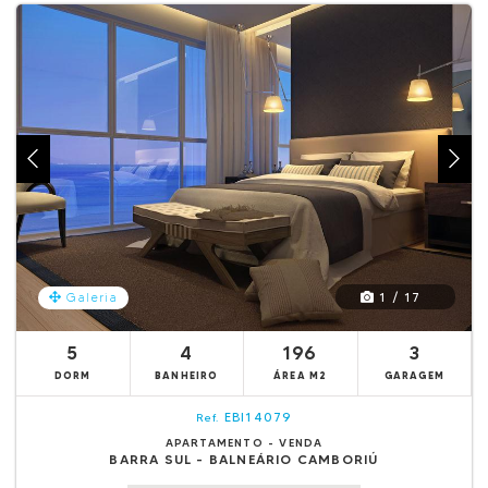
1 / 17
Galeria
5
4
196
3
DORM
BANHEIRO
ÁREA M2
GARAGEM
EBI14079
Ref.
APARTAMENTO - VENDA
BARRA SUL - BALNEÁRIO CAMBORIÚ