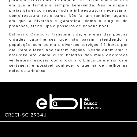
Piramidal
CAMBORIU
em que a família é sempre bem-vinda. Nas principais
Planeja
Edifício Patmo Centro Balneário Camoboriu
praias são encontradas toda a infraestrutura necessária,
Prime Brasil Construtora em Balneário Camboriú
Edifício Patmos em Balneário Camboriú
como restaurantes e bares. Não faltam também lugares
PROCAVE
EDIFÍCIO PIAZZA NAVONA
em que a diversão é garantida, como o aluguel de
R. Gubert
EDIFÍCIO PORTO DI BARI
pranchas, stand-ups e passeios de banana boat.
R.GUBERT
Edifício Reno em Balneário Camboriú
Revê
EDIFÍCIO RESIDENCIAL E COMERCIAL JASPE
Balneário Camboriú
transpira vida, e é uma das poucas
ROSADA & ROSADA
Edifício Royal Garden em Balneário Camboriú
cidades catarinenses que não param, atendendo a
Rosecon
EDIFÍCIO SAN PIETRO
população com os mais diversos serviços 24 horas por
RV
EDIFÍCIO SANTOS DUMONT
dia. Para o lazer, nao faltam opções. Desde quem ama a
S&S ADMINISTRADORA
Edifício Serendipity em Balneário Camboriú
natureza até quem curte baladas das mais diferentes
Schama
EDIFÍCIO SMALL
vertentes musicais, como rock n roll, música eletrônica e
Silva Packer
EDIFÍCIO SMART LIVING
sertaneja, é possível conhecer o que há de melhor na
SUL DO VALE
Edifício Solar do Tamarindo em Balneário Camboriú
noite catarinense.
Supercon
EDIFÍCIO SOLAR DOS PIONEIROS
TERRA
Edificio Sonnen Platz em Balneário Camboriu
TEX EMPREENDIMENTOS
EDIFÍCIO SPLENDIA TOWER
Trianon
Edifício Top Class Corporate
TRÍAD
Edifício Tuthmés em Balneário Camboriú
Venax
EDIFÍCIO VERSAILLES EM BALNEÁRIO CAMBORIU
VERDES MARES
EDIFICIO VITRINA DE RIZZO EM BALNEÁRIO CAMBORIÚ
Werner Walter
Elegance Tower Residence em Balneário Camboriú
CRECI-SC 2934J
WF
Eleganza Tower em Balneário Camboriú
Epic Tower em Balneário Camboriú
Esquina Bella em Balneário Camboriú
Esquina do sol em Balneário Camboriú