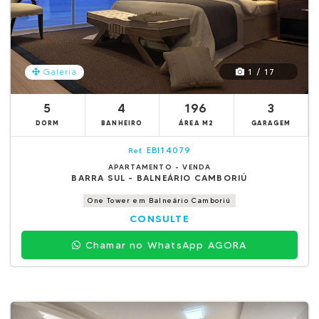
1 / 17
Galeria
5
4
196
3
DORM
BANHEIRO
ÁREA M2
GARAGEM
EBI14079
Ref.
APARTAMENTO - VENDA
BARRA SUL - BALNEÁRIO CAMBORIÚ
One Tower em Balneário Camboriú
CONSULTE
Chamar no WhatsApp AGORA