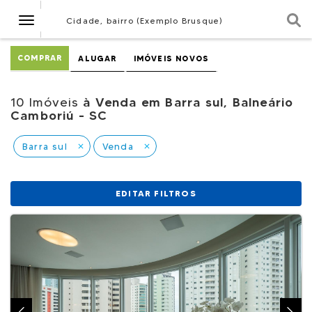
Navegação
Cidade, bairro (Exemplo Brusque)
COMPRAR
ALUGAR
IMÓVEIS NOVOS
10 Imóveis
à Venda em Barra sul, Balneário
Camboriú - SC
Barra sul
Venda
close
close
EDITAR FILTROS