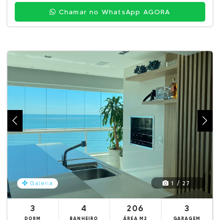
Chamar no WhatsApp AGORA
1 / 27
Galeria
3
4
206
3
DORM
BANHEIRO
ÁREA M2
GARAGEM