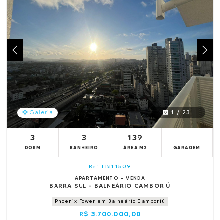
1 / 23
Galeria
3
3
139
DORM
BANHEIRO
ÁREA M2
GARAGEM
EBI11509
Ref.
APARTAMENTO - VENDA
BARRA SUL - BALNEÁRIO CAMBORIÚ
Phoenix Tower em Balneário Camboriú
R$ 3.700.000,00