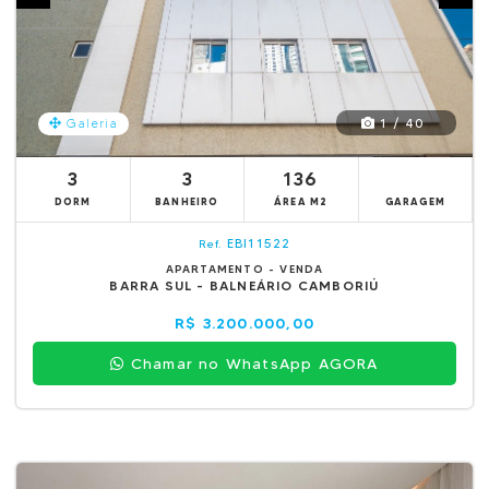
1 / 40
Galeria
3
3
136
DORM
BANHEIRO
ÁREA M2
GARAGEM
EBI11522
Ref.
APARTAMENTO - VENDA
BARRA SUL - BALNEÁRIO CAMBORIÚ
R$ 3.200.000,00
Chamar no WhatsApp AGORA