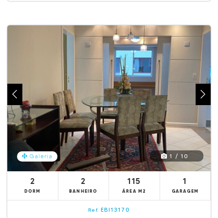
1 / 10
Galeria
2
2
115
1
DORM
BANHEIRO
ÁREA M2
GARAGEM
EBI13170
Ref.