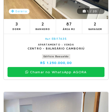
1 / 20
Galeria
3
2
87
2
DORM
BANHEIRO
ÁREA M2
GARAGEM
EBI17635
Ref.
APARTAMENTO - VENDA
CENTRO - BALNEÁRIO CAMBORIÚ
Edifício Basualdo
R$ 1.250.000,00
Chamar no WhatsApp AGORA