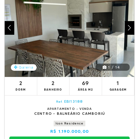
1 / 14
Galeria
2
2
69
1
DORM
BANHEIRO
ÁREA M2
GARAGEM
EBI13188
Ref.
APARTAMENTO - VENDA
CENTRO - BALNEÁRIO CAMBORIÚ
Icon Residence
R$ 1.190.000,00