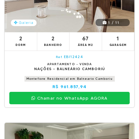
1 / 11
Galeria
2
2
67
1
DORM
BANHEIRO
ÁREA M2
GARAGEM
EBI12424
Ref.
APARTAMENTO - VENDA
NAÇÕES - BALNEÁRIO CAMBORIÚ
Montefiore Residencial em Balneario Camboriu
R$ 961.857,94
Chamar no WhatsApp AGORA