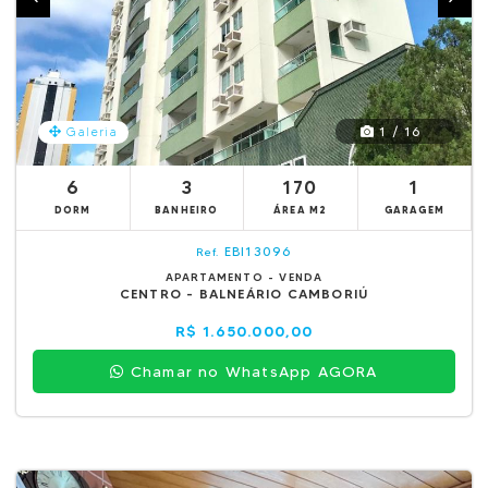
1 / 16
Galeria
6
3
170
1
DORM
BANHEIRO
ÁREA M2
GARAGEM
EBI13096
Ref.
APARTAMENTO - VENDA
CENTRO - BALNEÁRIO CAMBORIÚ
R$ 1.650.000,00
Chamar no WhatsApp AGORA