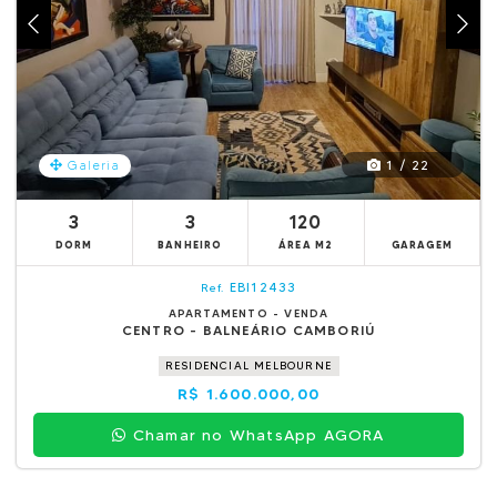
1 / 22
Galeria
3
3
120
DORM
BANHEIRO
ÁREA M2
GARAGEM
EBI12433
Ref.
APARTAMENTO - VENDA
CENTRO - BALNEÁRIO CAMBORIÚ
RESIDENCIAL MELBOURNE
R$ 1.600.000,00
Chamar no WhatsApp AGORA