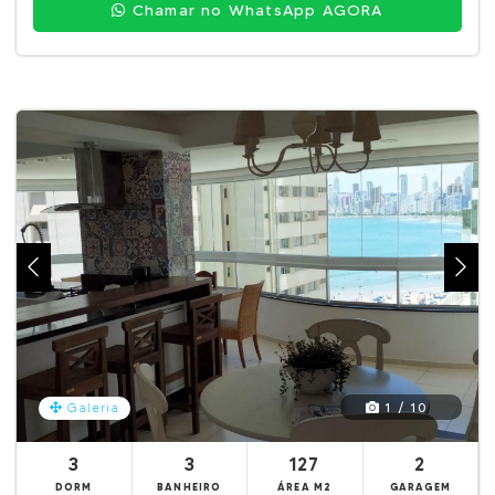
Chamar no WhatsApp AGORA
1 / 10
Galeria
3
3
127
2
DORM
BANHEIRO
ÁREA M2
GARAGEM