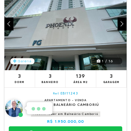
1 / 16
Galeria
3
3
139
3
DORM
BANHEIRO
ÁREA M2
GARAGEM
EBI11243
Ref.
APARTAMENTO - VENDA
CENTRO - BALNEÁRIO CAMBORIÚ
Phoenix Tower em Balneário Camboriú
R$ 1.950.000,00