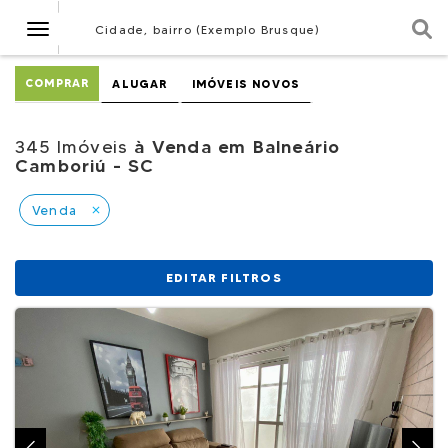
Navegação
Cidade, bairro (Exemplo Brusque)
COMPRAR
ALUGAR
IMÓVEIS NOVOS
345 Imóveis
à Venda em Balneário
Camboriú - SC
Venda
close
EDITAR FILTROS