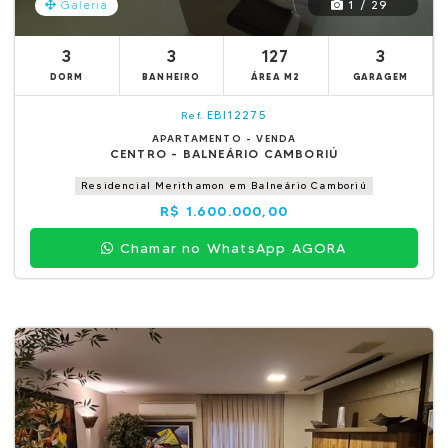
1 / 29
Galeria
3
3
127
3
DORM
BANHEIRO
ÁREA M2
GARAGEM
EBI12275
Ref.
APARTAMENTO - VENDA
CENTRO - BALNEÁRIO CAMBORIÚ
Residencial Merithamon em Balneário Camboriú
R$ 1.600.000,00
Chamar no WhatsApp AGORA