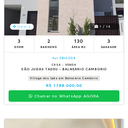
1 / 14
Galeria
3
2
130
3
DORM
BANHEIRO
ÁREA M2
GARAGEM
EBI6004
Ref.
CASA - VENDA
SÃO JUDAS TADEU - BALNEÁRIO CAMBORIÚ
Village dos Ipês em Balneário Camboriú
R$ 1.788.000,00
Chamar no WhatsApp AGORA