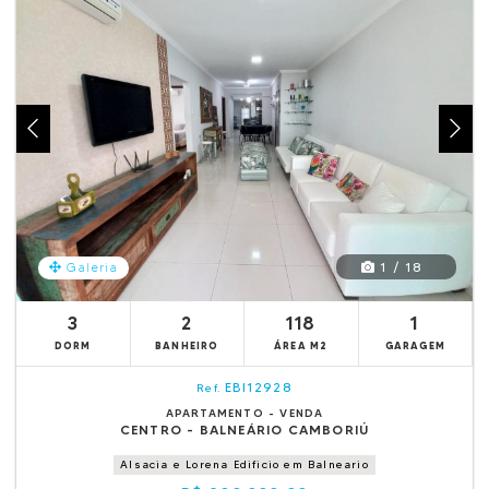
1 / 18
Galeria
3
2
118
1
DORM
BANHEIRO
ÁREA M2
GARAGEM
EBI12928
Ref.
APARTAMENTO - VENDA
CENTRO - BALNEÁRIO CAMBORIÚ
Alsacia e Lorena Edificio em Balneario