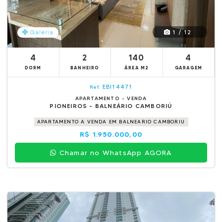
1 / 12
Galeria
4
2
140
4
DORM
BANHEIRO
ÁREA M2
GARAGEM
EBI14471
Ref.
APARTAMENTO - VENDA
PIONEIROS - BALNEÁRIO CAMBORIÚ
APARTAMENTO A VENDA EM BALNEARIO CAMBORIU
R$ 1.950.000,00
Chamar no WhatsApp AGORA