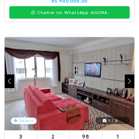
R$ 900.000,00
Chamar no WhatsApp AGORA
1 / 8
Galeria
3
2
98
1