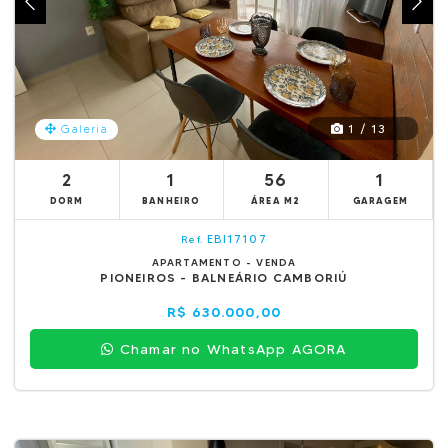
1 / 13
Galeria
2
1
56
1
DORM
BANHEIRO
ÁREA M2
GARAGEM
EBI17107
Ref.
APARTAMENTO - VENDA
PIONEIROS - BALNEÁRIO CAMBORIÚ
R$ 630.000,00
Chamar no WhatsApp AGORA