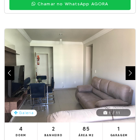
Chamar no WhatsApp AGORA
1 / 11
Galeria
4
2
85
1
DORM
BANHEIRO
ÁREA M2
GARAGEM