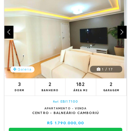
1 / 17
Galeria
3
2
182
2
DORM
BANHEIRO
ÁREA M2
GARAGEM
EBI17100
Ref.
APARTAMENTO - VENDA
CENTRO - BALNEÁRIO CAMBORIÚ
R$ 1.790.000,00