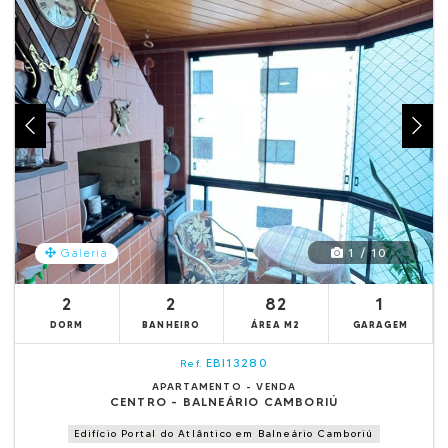
1 / 10
Galeria
2
2
82
1
DORM
BANHEIRO
ÁREA M2
GARAGEM
EBI13280
Ref.
APARTAMENTO - VENDA
CENTRO - BALNEÁRIO CAMBORIÚ
Edifício Portal do Atlântico em Balneário Camboriú