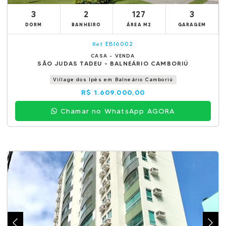
3
2
127
3
DORM
BANHEIRO
ÁREA M2
GARAGEM
EBI6002
Ref.
CASA - VENDA
SÃO JUDAS TADEU - BALNEÁRIO CAMBORIÚ
Village dos Ipês em Balneário Camboriú
R$ 1.609.000,00
Chamar no WhatsApp AGORA