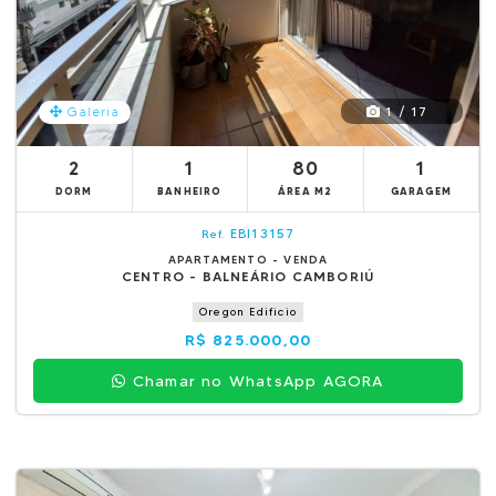
1 / 17
Galeria
2
1
80
1
DORM
BANHEIRO
ÁREA M2
GARAGEM
EBI13157
Ref.
APARTAMENTO - VENDA
CENTRO - BALNEÁRIO CAMBORIÚ
Oregon Edificio
R$ 825.000,00
Chamar no WhatsApp AGORA