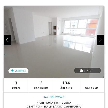
1 / 9
Galeria
3
3
134
DORM
BANHEIRO
ÁREA M2
GARAGEM
EBI12260
Ref.
APARTAMENTO - VENDA
CENTRO - BALNEÁRIO CAMBORIÚ