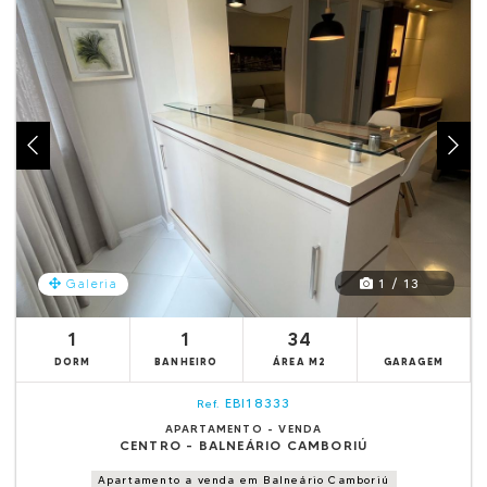
1 / 13
Galeria
1
1
34
DORM
BANHEIRO
ÁREA M2
GARAGEM
EBI18333
Ref.
APARTAMENTO - VENDA
CENTRO - BALNEÁRIO CAMBORIÚ
Apartamento a venda em Balneário Camboriú