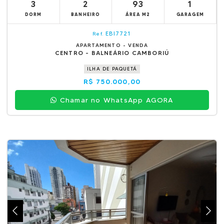
3
2
93
1
DORM
BANHEIRO
ÁREA M2
GARAGEM
EBI7721
Ref.
APARTAMENTO - VENDA
CENTRO - BALNEÁRIO CAMBORIÚ
ILHA DE PAQUETÁ
R$ 750.000,00
Chamar no WhatsApp AGORA