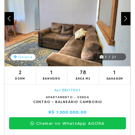
1 / 21
Galeria
2
1
78
1
DORM
BANHEIRO
ÁREA M2
GARAGEM
EBI17031
Ref.
APARTAMENTO - VENDA
CENTRO - BALNEÁRIO CAMBORIÚ
R$ 1.300.000,00
Chamar no WhatsApp AGORA