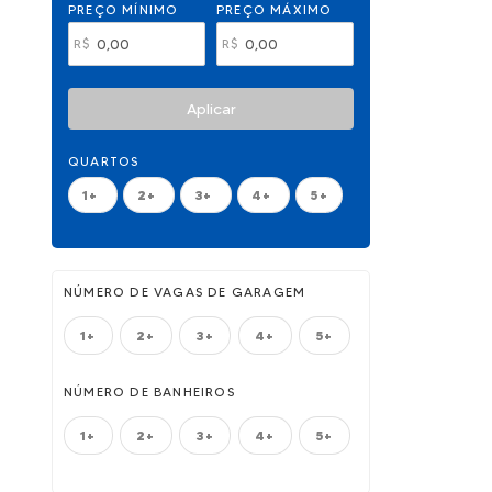
PREÇO MÍNIMO
PREÇO MÁXIMO
R$
R$
Aplicar
QUARTOS
1+
2+
3+
4+
5+
NÚMERO DE VAGAS DE GARAGEM
1+
2+
3+
4+
5+
NÚMERO DE BANHEIROS
1+
2+
3+
4+
5+