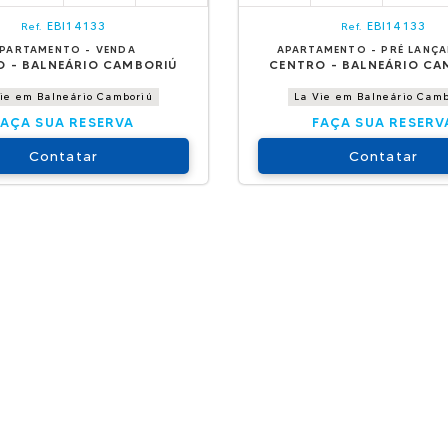
EBI14133
EBI14133
Ref.
Ref.
PARTAMENTO - VENDA
APARTAMENTO - PRÉ LANÇ
O - BALNEÁRIO CAMBORIÚ
CENTRO - BALNEÁRIO CA
ie em Balneário Camboriú
La Vie em Balneário Camb
FAÇA SUA RESERVA
FAÇA SUA RESERV
Contatar
Contatar