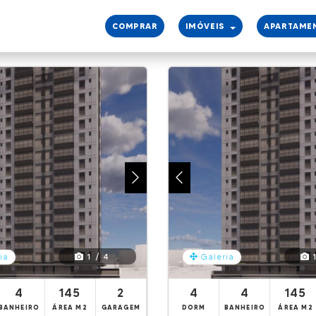
COMPRAR
IMÓVEIS
APARTAME
1 / 4
1
ia
Galeria
4
145
2
4
4
145
BANHEIRO
ÁREA M2
GARAGEM
DORM
BANHEIRO
ÁREA M2