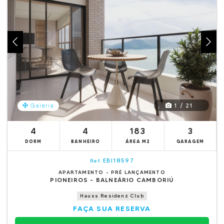
1 / 21
Galeria
4
4
183
3
DORM
BANHEIRO
ÁREA M2
GARAGEM
EBI18597
Ref.
APARTAMENTO - PRÉ LANÇAMENTO
PIONEIROS - BALNEÁRIO CAMBORIÚ
Hauss Residenz Club
FAÇA SUA RESERVA