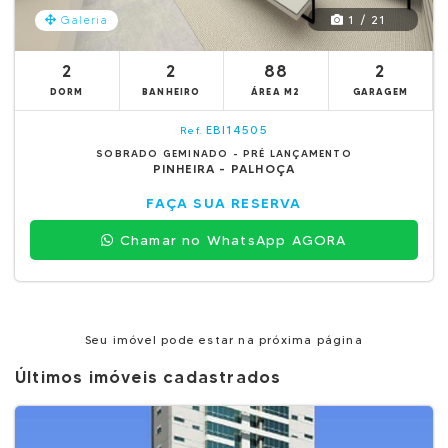
1 / 21
Galeria
2
2
88
2
DORM
BANHEIRO
ÁREA M2
GARAGEM
EBI14505
Ref.
SOBRADO GEMINADO - PRÉ LANÇAMENTO
PINHEIRA - PALHOÇA
FAÇA SUA RESERVA
Chamar no WhatsApp AGORA
Seu imóvel pode estar na próxima página
Últimos imóveis cadastrados