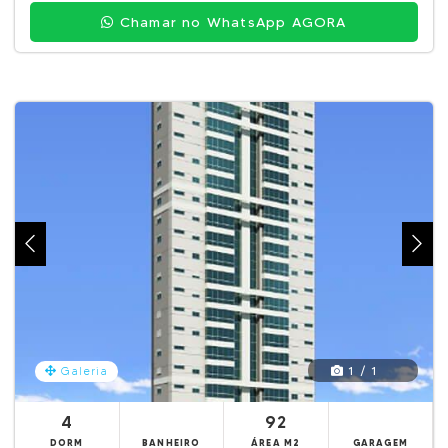
Chamar no WhatsApp AGORA
1 / 1
Galeria
4
92
DORM
BANHEIRO
ÁREA M2
GARAGEM