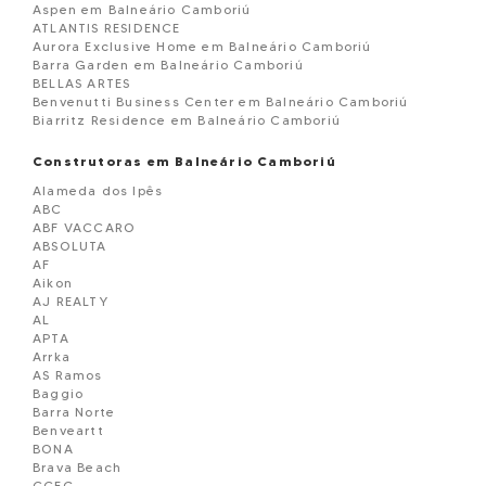
Aspen em Balneário Camboriú
ATLANTIS RESIDENCE
Aurora Exclusive Home em Balneário Camboriú
Barra Garden em Balneário Camboriú
BELLAS ARTES
Benvenutti Business Center em Balneário Camboriú
Biarritz Residence em Balneário Camboriú
Blue Coast Tower em Balneário Camboriú
Blue Ocean Residence em Balneário Camborií
Construtoras em Balneário Camboriú
Boreal Tower em Balneário Camboriú
Alameda dos Ipês
BOSQUE BELCANTO
ABC
BOURBON DE FRANCE
ABF VACCARO
BRAVA GOLD
ABSOLUTA
Brisas do Mar Edificio
AF
CADORE
Aikon
CALLA D VOLPI RESIDENCE EM BALNEARIO CAMBORIU
AJ REALTY
Camboriú Business Center em Balneário Cam
AL
Camellia Sinensis em Balneário Camboriú
APTA
Cartagena Residence em Balneário Camboriú
Arrka
Cartier Residence em Balneário Camboriú
AS Ramos
Casa geminada á venda Balneário Camboriú
Baggio
Celebration Residence em Balneário Camboriú
Barra Norte
Charmant Residence em Balneário Camboriú
Benveartt
Chãteau Montmartre em Balneário Camboriú
BONA
Cidade Jardim em Balneário Camboriú
Brava Beach
Cobertura à venda em Balneário Camboriú
CCEG