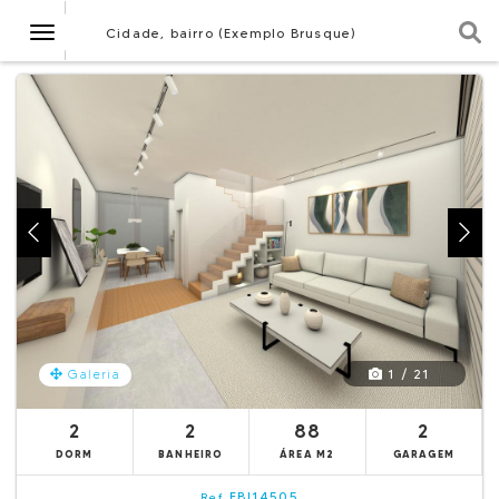
Navegação
Cidade, bairro (Exemplo Brusque)
1 / 21
Galeria
2
2
88
2
DORM
BANHEIRO
ÁREA M2
GARAGEM
EBI14505
Ref.