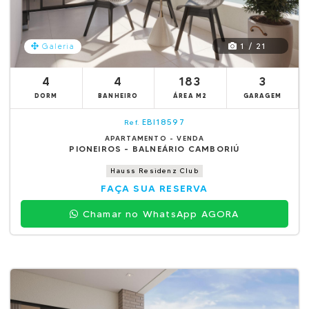
1 / 21
Galeria
4
4
183
3
DORM
BANHEIRO
ÁREA M2
GARAGEM
EBI18597
Ref.
APARTAMENTO - VENDA
PIONEIROS - BALNEÁRIO CAMBORIÚ
Hauss Residenz Club
FAÇA SUA RESERVA
Chamar no WhatsApp AGORA