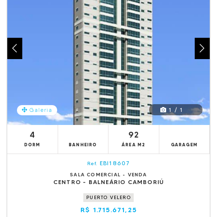
1 / 1
Galeria
4
92
DORM
BANHEIRO
ÁREA M2
GARAGEM
EBI18607
Ref.
SALA COMERCIAL - VENDA
CENTRO - BALNEÁRIO CAMBORIÚ
PUERTO VELERO
R$ 1.715.671,25