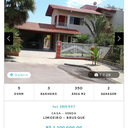
1 / 28
Galeria
5
3
350
2
DORM
BANHEIRO
ÁREA M2
GARAGEM
EBI5907
Ref.
CASA - VENDA
LIMOEIRO - BRUSQUE
R$ 1.200.000,00