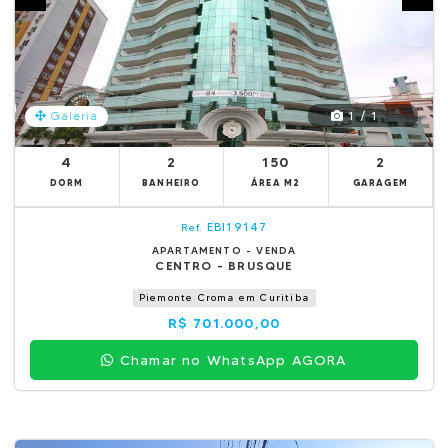
1 / 1
Galeria
4
2
150
2
DORM
BANHEIRO
ÁREA M2
GARAGEM
EBI19147
Ref.
APARTAMENTO - VENDA
CENTRO - BRUSQUE
Piemonte Croma em Curitiba
R$ 701.000,00
Chamar no WhatsApp AGORA