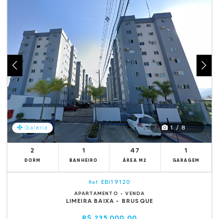
1 / 8
Galeria
2
1
47
1
DORM
BANHEIRO
ÁREA M2
GARAGEM
EBI19120
Ref.
APARTAMENTO - VENDA
LIMEIRA BAIXA - BRUSQUE
R$ 235.000,00