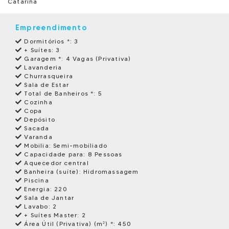
Catarina
Empreendimento
Dormitórios *:
3
+ Suítes:
3
Garagem *:
4 Vagas (Privativa)
Lavanderia
Churrasqueira
Sala de Estar
Total de Banheiros *:
5
Cozinha
Copa
Depósito
Sacada
Varanda
Mobilia:
Semi-mobiliado
Capacidade para:
8 Pessoas
Aquecedor central
Banheira (suíte):
Hidromassagem
Piscina
Energia:
220
Sala de Jantar
Lavabo:
2
+ Suítes Master:
2
Área Útil (Privativa) (m²) *:
450