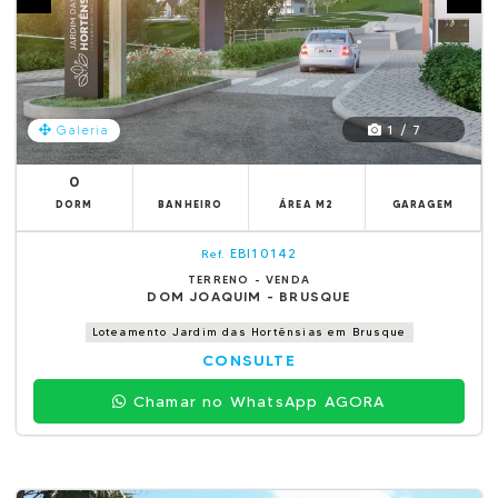
1 / 7
Galeria
0
DORM
BANHEIRO
ÁREA M2
GARAGEM
EBI10142
Ref.
TERRENO - VENDA
DOM JOAQUIM - BRUSQUE
Loteamento Jardim das Hortênsias em Brusque
CONSULTE
Chamar no WhatsApp AGORA