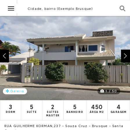
Navegação
Cidade, bairro (Exemplo Brusque)
1 / 50
Galeria
3
5
2
5
450
4
DORM
SUÍTE
SUÍTES
BANHEIRO
ÁREA M2
GARAGEM
MASTER
RUA GUILHERME KORMAN,237 - Souza Cruz - Brusque - Santa