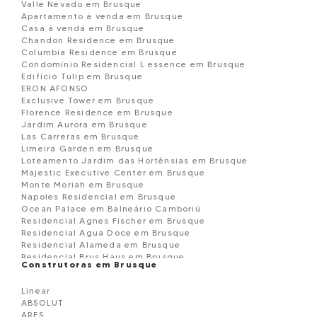
Valle Nevado em Brusque
Apartamento à venda em Brusque
Casa à venda em Brusque
Chandon Residence em Brusque
Columbia Residence em Brusque
Condomínio Residencial L essence em Brusque
Edifício Tulip em Brusque
ERON AFONSO
Exclusive Tower em Brusque
Florence Residence em Brusque
Jardim Aurora em Brusque
Las Carreras em Brusque
Limeira Garden em Brusque
Loteamento Jardim das Hortênsias em Brusque
Majestic Executive Center em Brusque
Monte Moriah em Brusque
Napoles Residencial em Brusque
Ocean Palace em Balneário Camboriú
Residencial Agnes Fischer em Brusque
Residencial Agua Doce em Brusque
Residencial Alameda em Brusque
Residencial Brus Haus em Brusque
Construtoras em Brusque
Residencial Dom Joaquim em Brusque
Residencial Evidence Tower em Brusque
Linear
RESIDENCIAL FLORENZA em Brusque
ABSOLUT
Residencial Flores do Campo em Brusque
ARES
Residencial Ibiza em Brusque