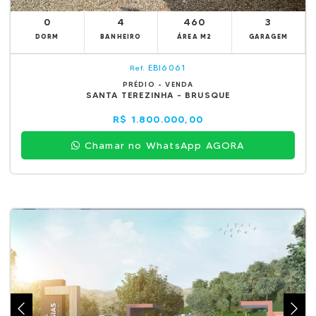
0
4
460
3
DORM
BANHEIRO
ÁREA M2
GARAGEM
EBI6061
Ref.
PRÉDIO - VENDA
SANTA TEREZINHA - BRUSQUE
R$ 1.800.000,00
Chamar no WhatsApp AGORA