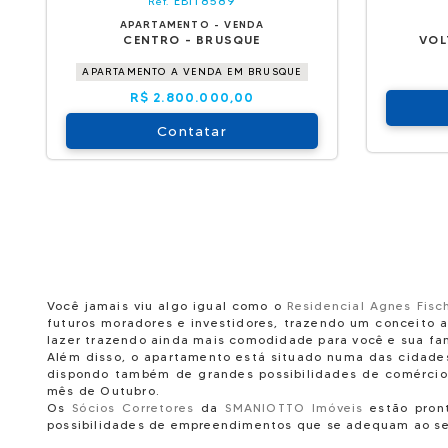
EBI18589
Ref.
APARTAMENTO - VENDA
CENTRO - BRUSQUE
VOL
APARTAMENTO A VENDA EM BRUSQUE
R$ 2.800.000,00
Contatar
Você jamais viu algo igual como o
Residencial Agnes Fisc
futuros moradores e investidores, trazendo um conceito 
lazer trazendo ainda mais comodidade para você e sua fam
Além disso, o apartamento está situado numa das cidades 
dispondo também de grandes possibilidades de comércio.
mês de Outubro.
Os
Sócios Corretores
da
SMANIOTTO Imóveis
estão pron
possibilidades de empreendimentos que se adequam ao se