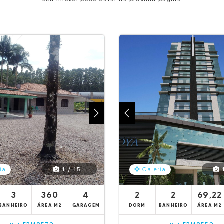
1 / 15
1
ia
Galeria
3
360
4
2
2
69,22
BANHEIRO
ÁREA M2
GARAGEM
DORM
BANHEIRO
ÁREA M2