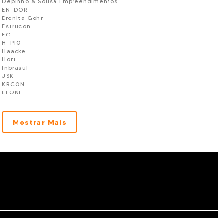
Depinho & Sousa Empreendimentos
EN-DOR
Erenita Gohr
Estrucon
FG
H-PIO
Haacke
Hort
Inbrasul
JSK
KRCON
LEONI
LV empreendimentos
M SANTOS
Macom
Mostrar Mais
MD
MELZI
Mètre
Minatti
Mineral
MM
Montgomery
Moratta
Mrw Engenharia
NH
NOVA
NZ