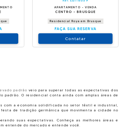
EBI18559
Ref.
AMENTO
APARTAMENTO - VENDA
E
CENTRO - BRUSQUE
sque
Residencial Roya em Brusque
A
FAÇA SUA RESERVA
Contatar
levado padrão
veio para superar todas as expectativas dos
do padrão. O residencial conta ainda com amplas áreas de
 com a economia solidificada no setor têxtil e industrial,
, festa de tradição germânica que movimenta a cidade no
erando suas expectativas. Conheça as melhores áreas e
uem entende do mercado e entende você.