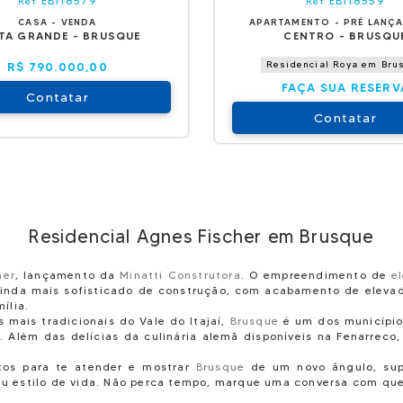
EBI18579
EBI18559
Ref.
Ref.
CASA - VENDA
APARTAMENTO - PRÉ LANÇ
TA GRANDE - BRUSQUE
CENTRO - BRUSQU
Residencial Roya em Bru
R$ 790.000,00
FAÇA SUA RESERV
Contatar
Contatar
Residencial Agnes Fischer em Brusque
her
, lançamento da
Minatti Construtora
. O empreendimento de
e
ainda mais sofisticado de construção, com acabamento de eleva
ília.
mais tradicionais do Vale do Itajaí,
Brusque
é um dos municípios
 Além das delícias da culinária alemã disponíveis na Fenarreco
tos para te atender e mostrar
Brusque
de um novo ângulo, sup
u estilo de vida. Não perca tempo, marque uma conversa com q