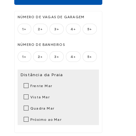
NÚMERO DE VAGAS DE GARAGEM
1+
2+
3+
4+
5+
NÚMERO DE BANHEIROS
1+
2+
3+
4+
5+
Distância da Praia
Frente Mar
Vista Mar
Quadra Mar
Próximo ao Mar