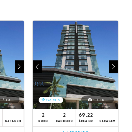
 / 10
1 / 10
Galeria
2
2
69,22
GARAGEM
DORM
BANHEIRO
ÁREA M2
GARAGEM