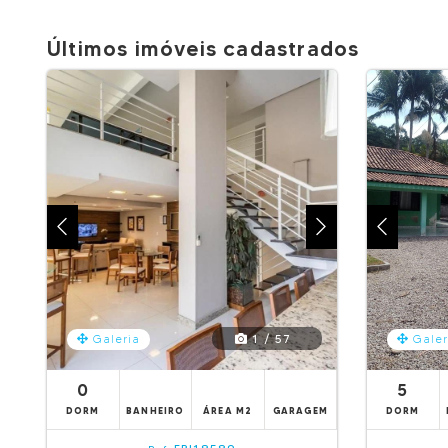
Últimos imóveis cadastrados
1 / 57
Galeria
Galer
0
5
DORM
BANHEIRO
ÁREA M2
GARAGEM
DORM