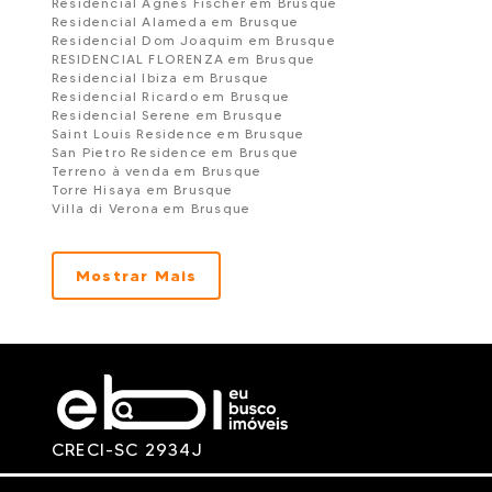
Residencial Agnes Fischer em Brusque
Residencial Alameda em Brusque
Residencial Dom Joaquim em Brusque
RESIDENCIAL FLORENZA em Brusque
Residencial Ibiza em Brusque
Residencial Ricardo em Brusque
Residencial Serene em Brusque
Saint Louis Residence em Brusque
San Pietro Residence em Brusque
Terreno à venda em Brusque
Torre Hisaya em Brusque
Villa di Verona em Brusque
Villaggio Di Roma - Palazzo Michelangelo em Brusqu
Mostrar Mais
CRECI-SC 2934J