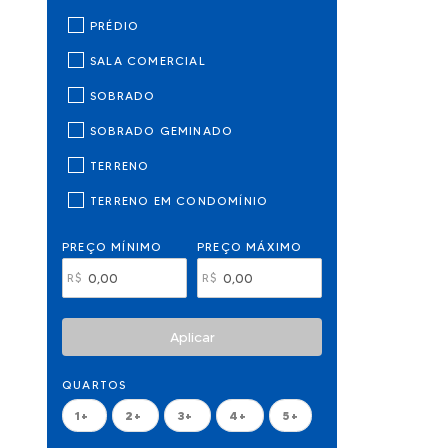
PRÉDIO
SALA COMERCIAL
SOBRADO
SOBRADO GEMINADO
TERRENO
TERRENO EM CONDOMÍNIO
PREÇO MÍNIMO
PREÇO MÁXIMO
R$
R$
Aplicar
QUARTOS
1+
2+
3+
4+
5+