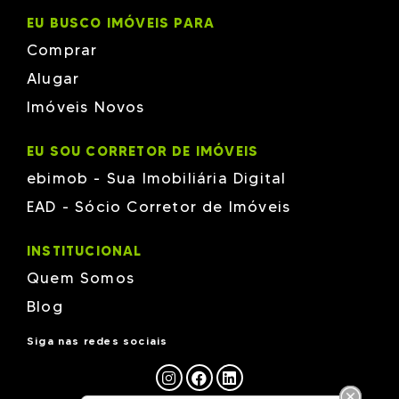
Schama
EU BUSCO IMÓVEIS PARA
Schmitz
Silva Packer
Comprar
Tatacon
TH
Alugar
Versatille
Vieira & Moresco
Imóveis Novos
W Empreendimentos
Wt Empreendimentos em Brusque
ZANELLA
EU SOU CORRETOR DE IMÓVEIS
ebimob - Sua Imobiliária Digital
EAD - Sócio Corretor de Imóveis
INSTITUCIONAL
Quem Somos
Blog
Siga nas redes sociais