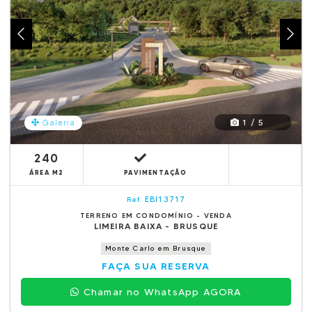
1 / 5
Galeria
240
ÁREA M2
PAVIMENTAÇÃO
EBI13717
Ref.
TERRENO EM CONDOMÍNIO - VENDA
LIMEIRA BAIXA - BRUSQUE
Monte Carlo em Brusque
FAÇA SUA RESERVA
Chamar no WhatsApp AGORA