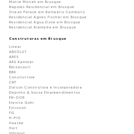
Monte Moriah em Brusque
Napoles Residencial em Brusque
Ocean Palace em Balneário Camboriú
Residencial Agnes Fischer em Brusque
Residencial Agua Doce em Brusque
Residencial Alameda em Brusque
Residencial Brus Haus em Brusque
Residencial Dom Joaquim em Brusque
Construtoras em Brusque
Residencial Evidence Tower em Brusque
Linear
RESIDENCIAL FLORENZA em Brusque
ABSOLUT
Residencial Flores do Campo em Brusque
ARES
Residencial Ibiza em Brusque
ARS Kammer
Residencial Munich em Brusque
Bbizacourt
Residencial Ricardo em Brusque
BBK
Residencial Santo Anjo da Guarda em Brusque
Construttore
Residencial Serene em Brusque
CRF
Residencial Topiary em Brusque
Dalcon Construtora e Incorporadora
Saint Louis Residence em Brusque
Depinho & Sousa Empreendimentos
San Lorenzo em Brusque
EN-DOR
San Pietro Residence em Brusque
Erenita Gohr
Sobrado Geminado à venda em Brusque
Estrucon
Terreno à venda em Brusque
FG
teste
H-PIO
Torre Hisaya em Brusque
Haacke
Villa di Luca em Brusque
Hort
Villa di Verona em Brusque
Inbrasul
Villaggio Di Roma - Donatello em Brusque