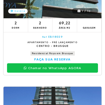
1 / 10
Galeria
2
2
69,22
DORM
BANHEIRO
ÁREA M2
GARAGEM
EBI18559
Ref.
APARTAMENTO - PRÉ LANÇAMENTO
CENTRO - BRUSQUE
Residencial Roya em Brusque
FAÇA SUA RESERVA
Chamar no WhatsApp AGORA