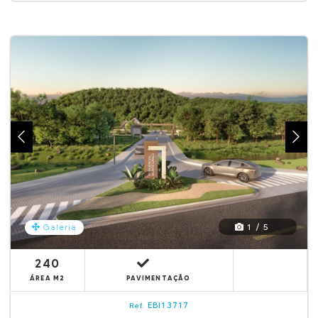
1 / 5
Galeria
240
ÁREA M2
PAVIMENTAÇÃO
EBI13717
Ref.