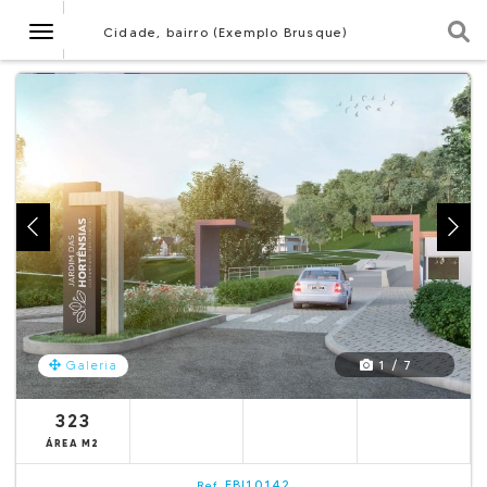
Navegação
Cidade, bairro (Exemplo Brusque)
1 / 7
Galeria
323
ÁREA M2
EBI10142
Ref.