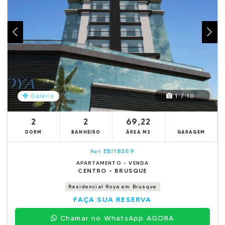
1 / 10
Galeria
2
2
69,22
DORM
BANHEIRO
ÁREA M2
GARAGEM
EBI18559
Ref.
APARTAMENTO - VENDA
CENTRO - BRUSQUE
Residencial Roya em Brusque
FAÇA SUA RESERVA
Chamar no WhatsApp AGORA