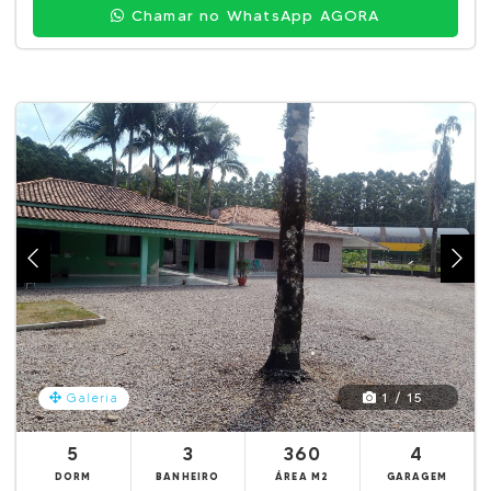
Chamar no WhatsApp AGORA
1 / 15
Galeria
5
3
360
4
DORM
BANHEIRO
ÁREA M2
GARAGEM