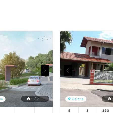
1 / 7
1
ia
Galeria
5
3
350