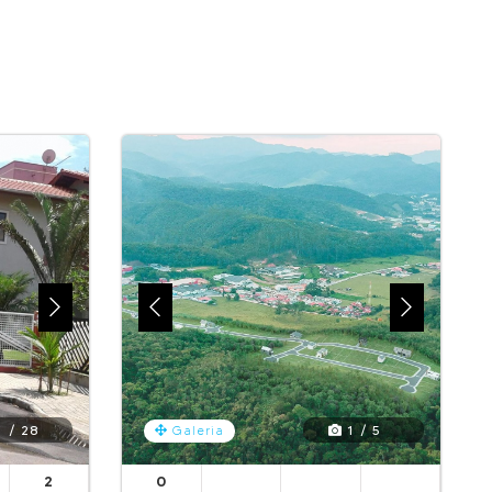
 / 28
1 / 5
Galeria
2
0