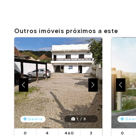
Outros imóveis próximos a este
1 / 8
Galeria
Galer
0
4
460
3
0