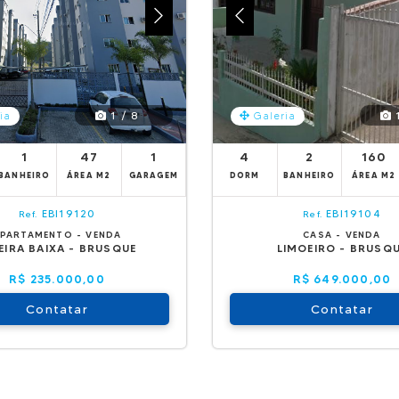
1 / 8
1
ia
Galeria
1
47
1
4
2
160
BANHEIRO
ÁREA M2
GARAGEM
DORM
BANHEIRO
ÁREA M2
EBI19120
EBI19104
Ref.
Ref.
PARTAMENTO - VENDA
CASA - VENDA
EIRA BAIXA - BRUSQUE
LIMOEIRO - BRUSQ
R$ 235.000,00
R$ 649.000,00
Contatar
Contatar