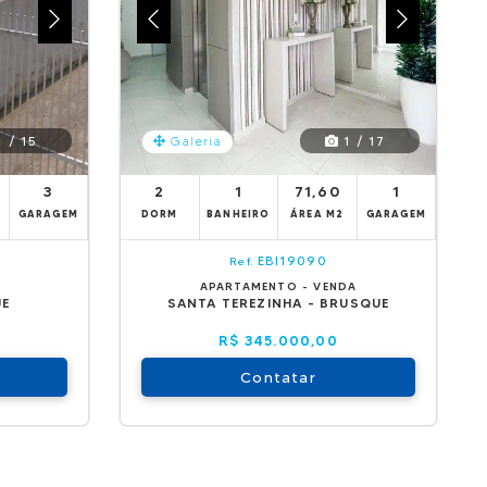
 / 15
1 / 17
Galeria
3
2
1
71,60
1
GARAGEM
DORM
BANHEIRO
ÁREA M2
GARAGEM
EBI19090
Ref.
APARTAMENTO - VENDA
UE
SANTA TEREZINHA - BRUSQUE
R$ 345.000,00
Contatar