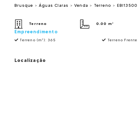
Brusque
>
Águas Claras
>
Venda
>
Terreno
>
EBI13500
Terreno
0.00 m²
Empreendimento
Terreno (m²):
365
Terreno Frente
Localização