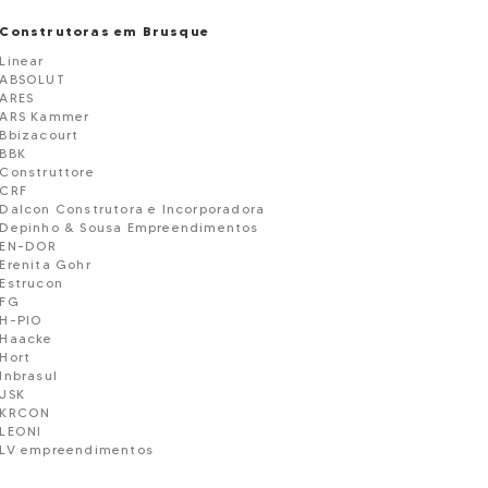
Construtoras em Brusque
Linear
ABSOLUT
ARES
ARS Kammer
Bbizacourt
BBK
Construttore
CRF
Dalcon Construtora e Incorporadora
Depinho & Sousa Empreendimentos
EN-DOR
Erenita Gohr
Estrucon
FG
H-PIO
Haacke
Hort
Inbrasul
JSK
KRCON
LEONI
LV empreendimentos
M SANTOS
Macom