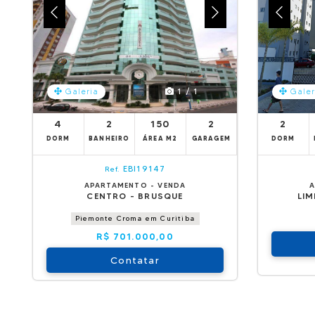
1 / 1
Galeria
Galer
4
2
150
2
2
DORM
BANHEIRO
ÁREA M2
GARAGEM
DORM
EBI19147
Ref.
APARTAMENTO - VENDA
A
CENTRO - BRUSQUE
LIM
Piemonte Croma em Curitiba
R$ 701.000,00
Contatar