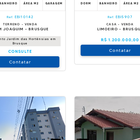
BANHEIRO
ÁREA M2
GARAGEM
DORM
BANHEIRO
ÁREA M2
EBI10142
EBI5907
Ref.
Ref.
TERRENO - VENDA
CASA - VENDA
 JOAQUIM - BRUSQUE
LIMOEIRO - BRUSQ
nto Jardim das Hortênsias em
R$ 1.200.000,00
Brusque
Contatar
CONSULTE
Contatar