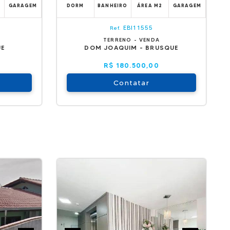
GARAGEM
DORM
BANHEIRO
ÁREA M2
GARAGEM
EBI11555
Ref.
TERRENO - VENDA
UE
DOM JOAQUIM - BRUSQUE
R$ 180.500,00
Contatar