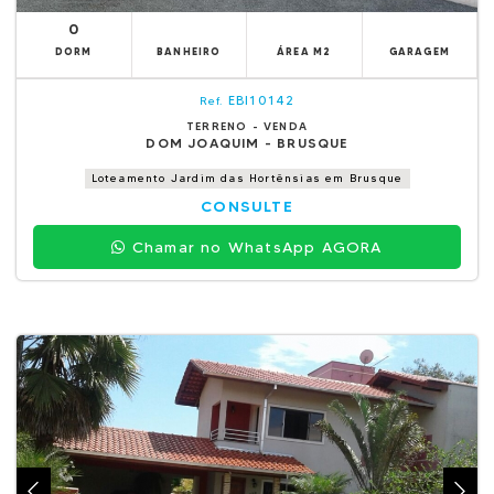
0
DORM
BANHEIRO
ÁREA M2
GARAGEM
EBI10142
Ref.
TERRENO - VENDA
DOM JOAQUIM - BRUSQUE
Loteamento Jardim das Hortênsias em Brusque
CONSULTE
Chamar no WhatsApp AGORA