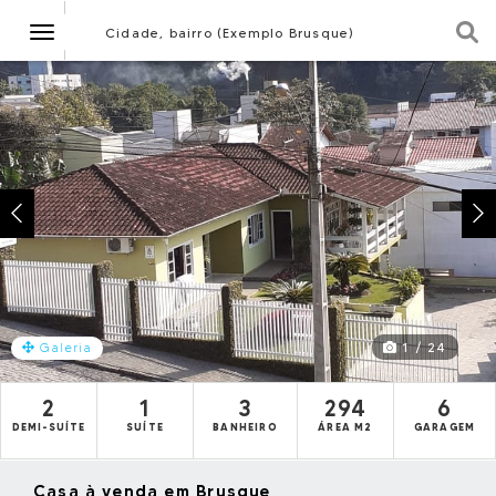
Navegação
Cidade, bairro (Exemplo Brusque)
1 / 24
Galeria
2
1
3
294
6
DEMI-SUÍTE
SUÍTE
BANHEIRO
ÁREA M2
GARAGEM
Casa à venda em Brusque