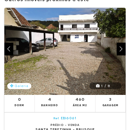
1 / 8
Galeria
0
4
460
3
DORM
BANHEIRO
ÁREA M2
GARAGEM
EBI6061
Ref.
PRÉDIO - VENDA
SANTA TEREZINHA - BRUSQUE