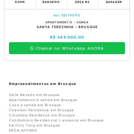
DORM
BANHEIRO
ÁREA M2
GARAGEM
EBI19090
Ref.
APARTAMENTO - VENDA
SANTA TEREZINHA - BRUSQUE
R$ 345.000,00
Chamar no WhatsApp AGORA
Empreendimentos em Brusque
Valle Nevado em Brusque
Apartamento à venda em Brusque
Casa à venda em Brusque
Chandon Residence em Brusque
Columbia Residence em Brusque
Condomínio Residencial L essence em Brusque
Edifício Tulip em Brusque
ERON AFONSO