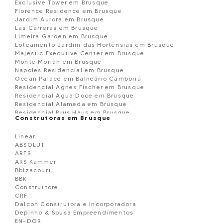
Exclusive Tower em Brusque
Florence Residence em Brusque
Jardim Aurora em Brusque
Las Carreras em Brusque
Limeira Garden em Brusque
Loteamento Jardim das Hortênsias em Brusque
Majestic Executive Center em Brusque
Monte Moriah em Brusque
Napoles Residencial em Brusque
Ocean Palace em Balneário Camboriú
Residencial Agnes Fischer em Brusque
Residencial Agua Doce em Brusque
Residencial Alameda em Brusque
Residencial Brus Haus em Brusque
Construtoras em Brusque
Residencial Dom Joaquim em Brusque
Residencial Evidence Tower em Brusque
Linear
RESIDENCIAL FLORENZA em Brusque
ABSOLUT
Residencial Flores do Campo em Brusque
ARES
Residencial Ibiza em Brusque
ARS Kammer
Residencial Munich em Brusque
Bbizacourt
Residencial Ricardo em Brusque
BBK
Residencial Santo Anjo da Guarda em Brusque
Construttore
Residencial Serene em Brusque
CRF
Residencial Topiary em Brusque
Dalcon Construtora e Incorporadora
Saint Louis Residence em Brusque
Depinho & Sousa Empreendimentos
San Lorenzo em Brusque
EN-DOR
San Pietro Residence em Brusque