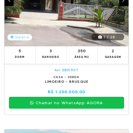
1 / 28
Galeria
5
3
350
2
DORM
BANHEIRO
ÁREA M2
GARAGEM
EBI5907
Ref.
CASA - VENDA
LIMOEIRO - BRUSQUE
R$ 1.200.000,00
Chamar no WhatsApp AGORA