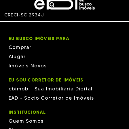
Phacz
R&R
Racitec
CRECI-SC 2934J
RAISER
RV
SABRASIL
Schaadt Construtora em Brusque
Schama
EU BUSCO IMÓVEIS PARA
Schmitz
Silva Packer
Comprar
Tatacon
TH
Alugar
Versatille
Imóveis Novos
Vieira & Moresco
W Empreendimentos
Wt Empreendimentos em Brusque
EU SOU CORRETOR DE IMÓVEIS
ZANELLA
ebimob - Sua Imobiliária Digital
EAD - Sócio Corretor de Imóveis
INSTITUCIONAL
Quem Somos