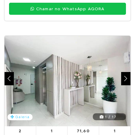
Chamar no WhatsApp AGORA
1 / 17
Galeria
2
1
71,60
1