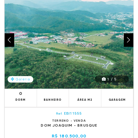
1 / 5
Galeria
0
DORM
BANHEIRO
ÁREA M2
GARAGEM
EBI11555
Ref.
TERRENO - VENDA
DOM JOAQUIM - BRUSQUE
R$ 180.500,00