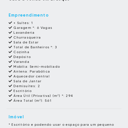
Empreendimento
+ Suítes:
1
Garagem *:
6 Vagas
Lavanderia
Churrasqueira
Sala de Estar
Total de Banheiros *:
3
Cozinha
Depósito
Varanda
Mobilia:
Semi-mobiliado
Antena:
Parabólica
Aquecedor central
Sala de Jantar
Demisuítes:
2
Escritório
Área Útil (Privativa) (m²) *:
294
Área Total (m²):
561
Imóvel
* Escritório e podendo usar o espaço para um pequeno