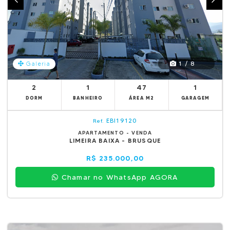
1 / 8
Galeria
2
1
47
1
DORM
BANHEIRO
ÁREA M2
GARAGEM
EBI19120
Ref.
APARTAMENTO - VENDA
LIMEIRA BAIXA - BRUSQUE
R$ 235.000,00
Chamar no WhatsApp AGORA