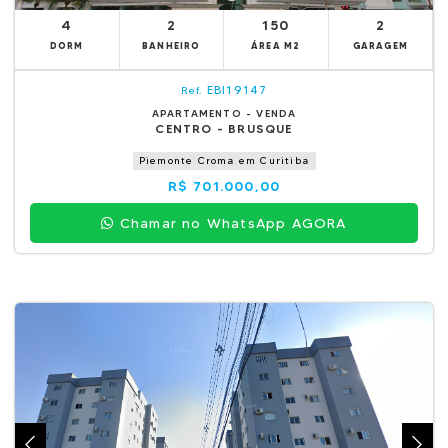
4
2
150
2
DORM
BANHEIRO
ÁREA M2
GARAGEM
EBI19147
Ref.
APARTAMENTO - VENDA
CENTRO - BRUSQUE
Piemonte Croma em Curitiba
R$ 701.000,00
Chamar no WhatsApp AGORA