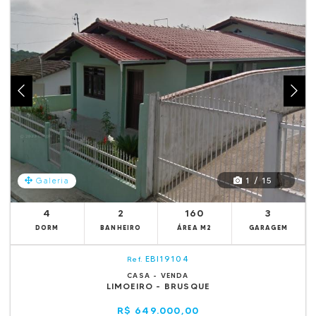
1 / 15
Galeria
4
2
160
3
DORM
BANHEIRO
ÁREA M2
GARAGEM
EBI19104
Ref.
CASA - VENDA
LIMOEIRO - BRUSQUE
R$ 649.000,00