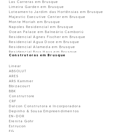
Las Carreras em Brusque
Limeira Garden em Brusque
Loteamento Jardim das Hortênsias em Brusque
Majestic Executive Center em Brusque
Monte Moriah em Brusque
Napoles Residencial em Brusque
Ocean Palace em Balneário Camboriú
Residencial Agnes Fischer em Brusque
Residencial Agua Doce em Brusque
Residencial Alameda em Brusque
Residencial Brus Haus em Brusque
Construtoras em Brusque
Residencial Dom Joaquim em Brusque
Residencial Evidence Tower em Brusque
Linear
RESIDENCIAL FLORENZA em Brusque
ABSOLUT
Residencial Flores do Campo em Brusque
ARES
Residencial Ibiza em Brusque
ARS Kammer
Residencial Munich em Brusque
Bbizacourt
Residencial Ricardo em Brusque
BBK
Residencial Santo Anjo da Guarda em Brusque
Construttore
Residencial Serene em Brusque
CRF
Residencial Topiary em Brusque
Dalcon Construtora e Incorporadora
Saint Louis Residence em Brusque
Depinho & Sousa Empreendimentos
San Lorenzo em Brusque
EN-DOR
San Pietro Residence em Brusque
Erenita Gohr
Sobrado Geminado à venda em Brusque
Estrucon
Terreno à venda em Brusque
FG
teste