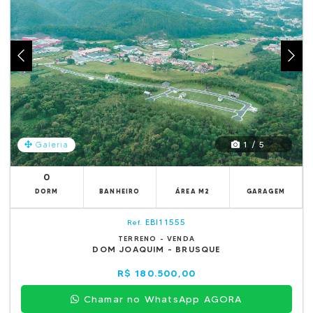
1 / 5
Galeria
0
DORM
BANHEIRO
ÁREA M2
GARAGEM
EBI11555
Ref.
TERRENO - VENDA
DOM JOAQUIM - BRUSQUE
R$ 180.500,00
Chamar no WhatsApp AGORA