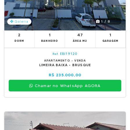
1 / 8
Galeria
2
1
47
1
DORM
BANHEIRO
ÁREA M2
GARAGEM
EBI19120
Ref.
APARTAMENTO - VENDA
LIMEIRA BAIXA - BRUSQUE
R$ 235.000,00
Chamar no WhatsApp AGORA