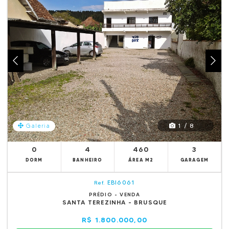
1 / 8
Galeria
0
4
460
3
DORM
BANHEIRO
ÁREA M2
GARAGEM
EBI6061
Ref.
PRÉDIO - VENDA
SANTA TEREZINHA - BRUSQUE
R$ 1.800.000,00