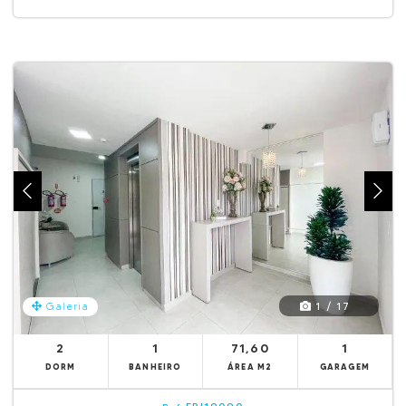
1 / 17
Galeria
2
1
71,60
1
DORM
BANHEIRO
ÁREA M2
GARAGEM