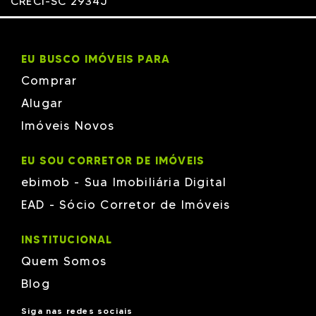
CRECI-SC 2934J
RAISER
RV
SABRASIL
Schaadt Construtora em Brusque
Schama
EU BUSCO IMÓVEIS PARA
Schmitz
Silva Packer
Comprar
Tatacon
TH
Alugar
Versatille
Imóveis Novos
Vieira & Moresco
W Empreendimentos
Wt Empreendimentos em Brusque
EU SOU CORRETOR DE IMÓVEIS
ZANELLA
ebimob - Sua Imobiliária Digital
EAD - Sócio Corretor de Imóveis
INSTITUCIONAL
Quem Somos
Blog
Siga nas redes sociais