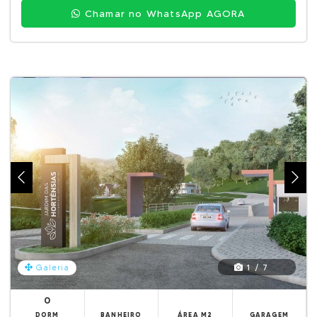
Chamar no WhatsApp AGORA
1 / 7
Galeria
0
DORM
BANHEIRO
ÁREA M2
GARAGEM