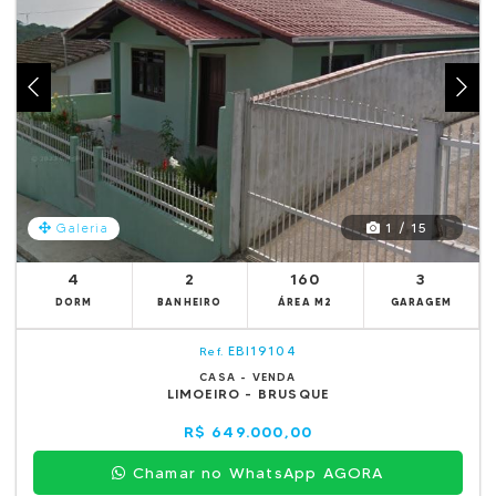
1 / 15
Galeria
4
2
160
3
DORM
BANHEIRO
ÁREA M2
GARAGEM
EBI19104
Ref.
CASA - VENDA
LIMOEIRO - BRUSQUE
R$ 649.000,00
Chamar no WhatsApp AGORA