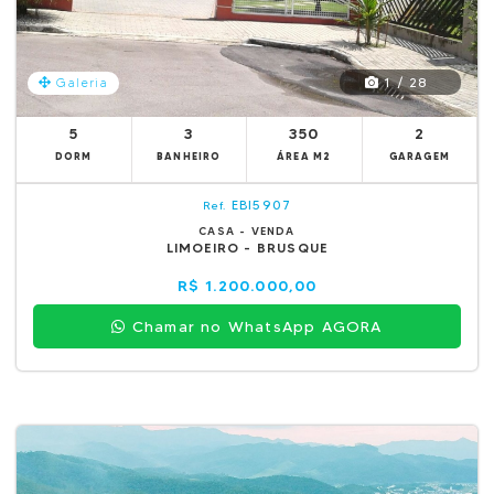
1 / 28
Galeria
5
3
350
2
DORM
BANHEIRO
ÁREA M2
GARAGEM
EBI5907
Ref.
CASA - VENDA
LIMOEIRO - BRUSQUE
R$ 1.200.000,00
Chamar no WhatsApp AGORA