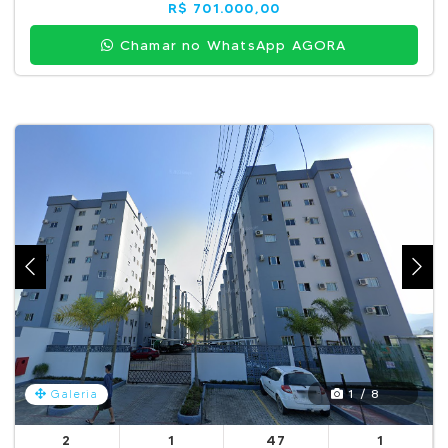
R$ 701.000,00
Chamar no WhatsApp AGORA
1 / 8
Galeria
2
1
47
1