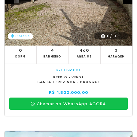
1 / 8
Galeria
0
4
460
3
DORM
BANHEIRO
ÁREA M2
GARAGEM
EBI6061
Ref.
PRÉDIO - VENDA
SANTA TEREZINHA - BRUSQUE
R$ 1.800.000,00
Chamar no WhatsApp AGORA