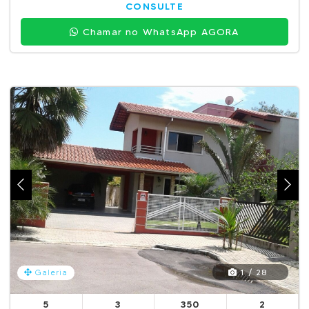
CONSULTE
Chamar no WhatsApp AGORA
1 / 28
Galeria
5
3
350
2