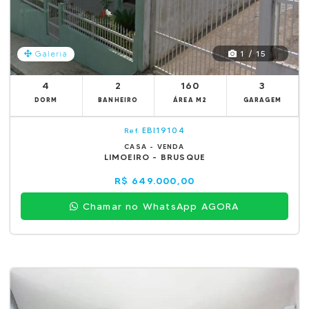
1 / 15
Galeria
4
2
160
3
DORM
BANHEIRO
ÁREA M2
GARAGEM
EBI19104
Ref.
CASA - VENDA
LIMOEIRO - BRUSQUE
R$ 649.000,00
Chamar no WhatsApp AGORA