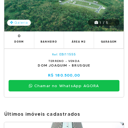
1 / 5
Galeria
0
DORM
BANHEIRO
ÁREA M2
GARAGEM
EBI11555
Ref.
TERRENO - VENDA
DOM JOAQUIM - BRUSQUE
R$ 180.500,00
Chamar no WhatsApp AGORA
Últimos imóveis cadastrados