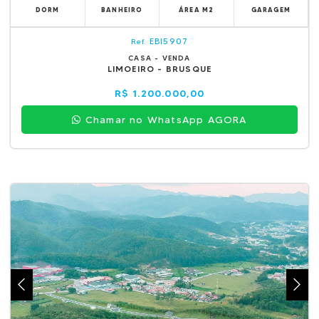
DORM
BANHEIRO
ÁREA M2
GARAGEM
EBI5907
Ref.
CASA - VENDA
LIMOEIRO - BRUSQUE
R$ 1.200.000,00
Chamar no WhatsApp AGORA