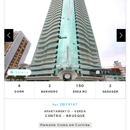
1 / 1
Galeria
4
2
150
2
DORM
BANHEIRO
ÁREA M2
GARAGEM
EBI19147
Ref.
APARTAMENTO - VENDA
CENTRO - BRUSQUE
Piemonte Croma em Curitiba