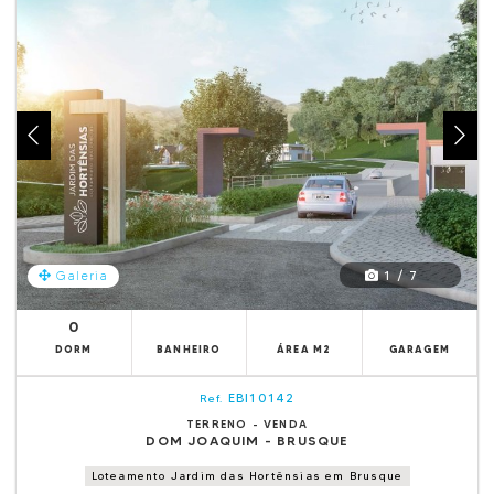
1 / 7
Galeria
0
DORM
BANHEIRO
ÁREA M2
GARAGEM
EBI10142
Ref.
TERRENO - VENDA
DOM JOAQUIM - BRUSQUE
Loteamento Jardim das Hortênsias em Brusque