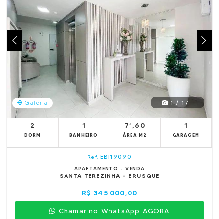
1 / 17
Galeria
2
1
71,60
1
DORM
BANHEIRO
ÁREA M2
GARAGEM
EBI19090
Ref.
APARTAMENTO - VENDA
SANTA TEREZINHA - BRUSQUE
R$ 345.000,00
Chamar no WhatsApp AGORA