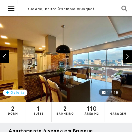
Navegação
Cidade, bairro (Exemplo Brusque)
1 / 18
Galeria
2
1
2
110
DORM
SUÍTE
BANHEIRO
ÁREA M2
GARAGEM
Apartamento à venda em Brusque