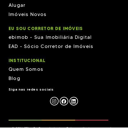
TH
Alugar
Versatille
Imóveis Novos
Vieira & Moresco
W Empreendimentos
Wt Empreendimentos em Brusque
EU SOU CORRETOR DE IMÓVEIS
ZANELLA
ebimob - Sua Imobiliária Digital
EAD - Sócio Corretor de Imóveis
INSTITUCIONAL
Quem Somos
Blog
Siga nas redes sociais