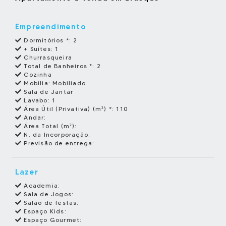
Empreendimento
Dormitórios *:
2
+ Suítes:
1
Churrasqueira
Total de Banheiros *:
2
Cozinha
Mobilia:
Mobiliado
Sala de Jantar
Lavabo:
1
Área Útil (Privativa) (m²) *:
110
Andar:
Área Total (m²):
N. da Incorporação:
Previsão de entrega:
Lazer
Academia:
Sala de Jogos:
Salão de festas:
Espaço Kids:
Espaço Gourmet: