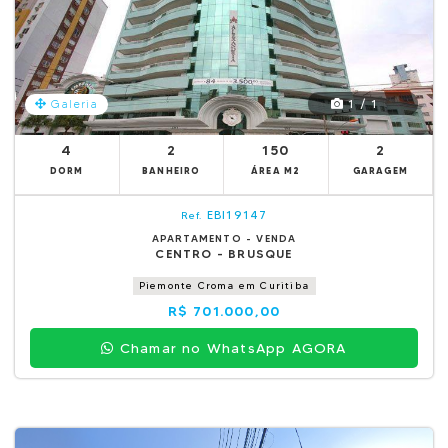
1 / 1
Galeria
4
2
150
2
DORM
BANHEIRO
ÁREA M2
GARAGEM
EBI19147
Ref.
APARTAMENTO - VENDA
CENTRO - BRUSQUE
Piemonte Croma em Curitiba
R$ 701.000,00
Chamar no WhatsApp AGORA