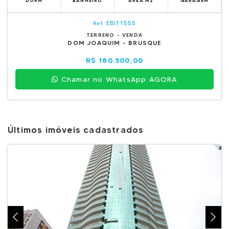
DORM
BANHEIRO
ÁREA M2
GARAGEM
EBI11555
Ref.
TERRENO - VENDA
DOM JOAQUIM - BRUSQUE
R$ 180.500,00
Chamar no WhatsApp AGORA
Últimos imóveis cadastrados