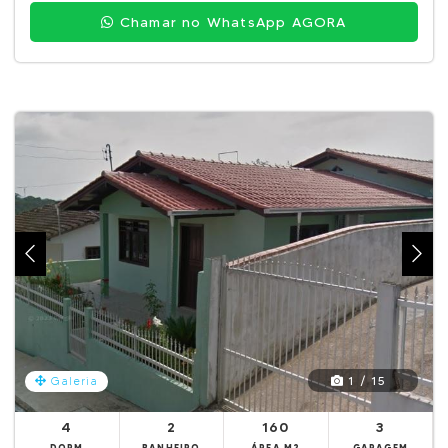
Chamar no WhatsApp AGORA
1 / 15
Galeria
4
2
160
3
DORM
BANHEIRO
ÁREA M2
GARAGEM