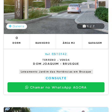
1 / 7
Galeria
0
DORM
BANHEIRO
ÁREA M2
GARAGEM
EBI10142
Ref.
TERRENO - VENDA
DOM JOAQUIM - BRUSQUE
Loteamento Jardim das Hortênsias em Brusque
CONSULTE
Chamar no WhatsApp AGORA