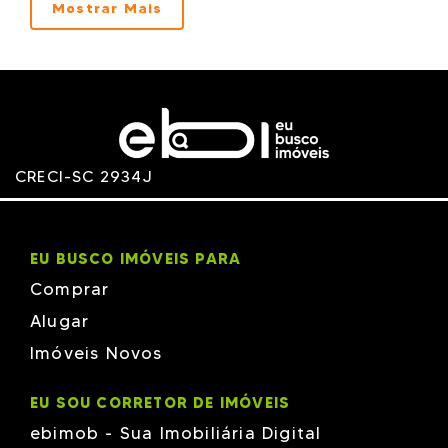
Mostrar Mais
Montgomery
Moratta
Mrw Engenharia
NH
NOVA
NZ
OPUS
Phacz
R&R
Racitec
CRECI-SC 2934J
RAISER
RV
SABRASIL
Schaadt Construtora em Brusque
Schama
EU BUSCO IMÓVEIS PARA
Schmitz
Silva Packer
Comprar
Tatacon
TH
Alugar
Versatille
Imóveis Novos
Vieira & Moresco
W Empreendimentos
Wt Empreendimentos em Brusque
EU SOU CORRETOR DE IMÓVEIS
ZANELLA
ebimob - Sua Imobiliária Digital