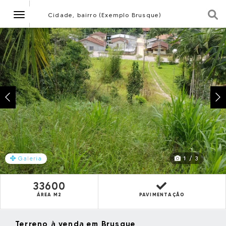
Navegação
Cidade, bairro (Exemplo Brusque)
1 / 3
Galeria
33600
ÁREA M2
PAVIMENTAÇÃO
Terreno à venda em Brusque