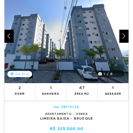
1 / 8
Galeria
2
1
47
1
DORM
BANHEIRO
ÁREA M2
GARAGEM
EBI19120
Ref.
APARTAMENTO - VENDA
LIMEIRA BAIXA - BRUSQUE
R$ 235.000,00