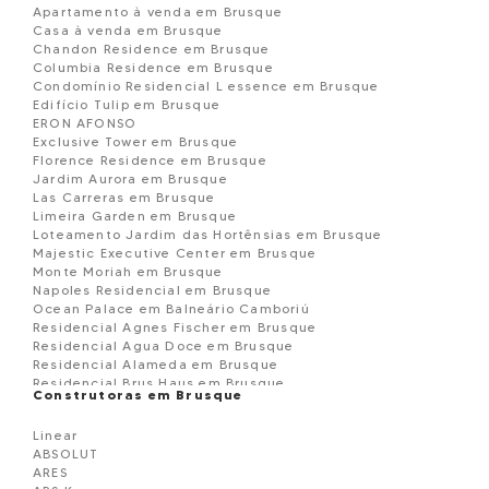
Apartamento à venda em Brusque
Casa à venda em Brusque
Chandon Residence em Brusque
Columbia Residence em Brusque
Condomínio Residencial L essence em Brusque
Edifício Tulip em Brusque
ERON AFONSO
Exclusive Tower em Brusque
Florence Residence em Brusque
Jardim Aurora em Brusque
Las Carreras em Brusque
Limeira Garden em Brusque
Loteamento Jardim das Hortênsias em Brusque
Majestic Executive Center em Brusque
Monte Moriah em Brusque
Napoles Residencial em Brusque
Ocean Palace em Balneário Camboriú
Residencial Agnes Fischer em Brusque
Residencial Agua Doce em Brusque
Residencial Alameda em Brusque
Residencial Brus Haus em Brusque
Construtoras em Brusque
Residencial Dom Joaquim em Brusque
Residencial Evidence Tower em Brusque
Linear
RESIDENCIAL FLORENZA em Brusque
ABSOLUT
Residencial Flores do Campo em Brusque
ARES
Residencial Ibiza em Brusque