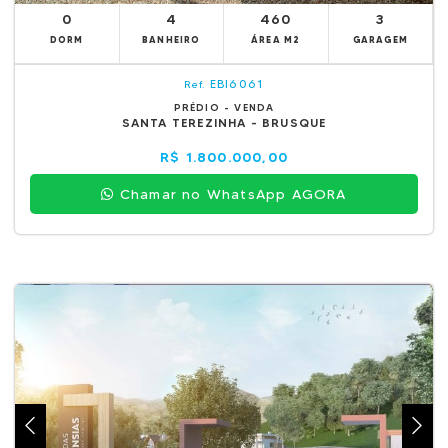
0
4
460
3
DORM
BANHEIRO
ÁREA M2
GARAGEM
EBI6061
Ref.
PRÉDIO - VENDA
SANTA TEREZINHA - BRUSQUE
R$ 1.800.000,00
Chamar no WhatsApp AGORA