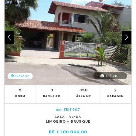
1 / 28
Galeria
5
3
350
2
DORM
BANHEIRO
ÁREA M2
GARAGEM
EBI5907
Ref.
CASA - VENDA
LIMOEIRO - BRUSQUE
R$ 1.200.000,00