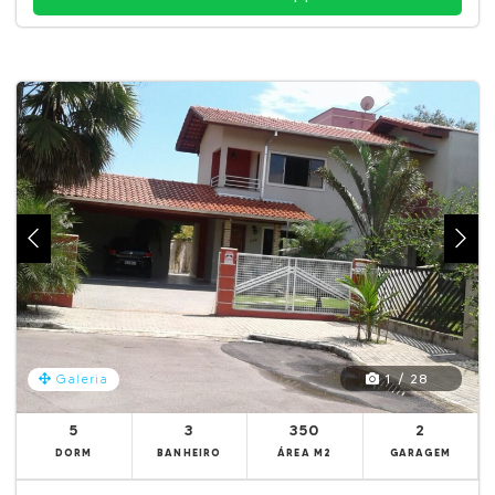
1 / 28
Galeria
5
3
350
2
DORM
BANHEIRO
ÁREA M2
GARAGEM