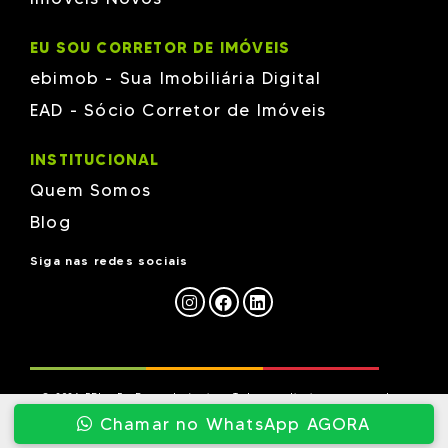
W Empreendimentos
Wt Empreendimentos em Brusque
EU SOU CORRETOR DE IMÓVEIS
ZANELLA
ebimob - Sua Imobiliária Digital
EAD - Sócio Corretor de Imóveis
INSTITUCIONAL
Quem Somos
Blog
Siga nas redes sociais
© 2026 EBI - Eu Busco Imóveis - Todos os direitos reservados.
Chamar no WhatsApp AGORA