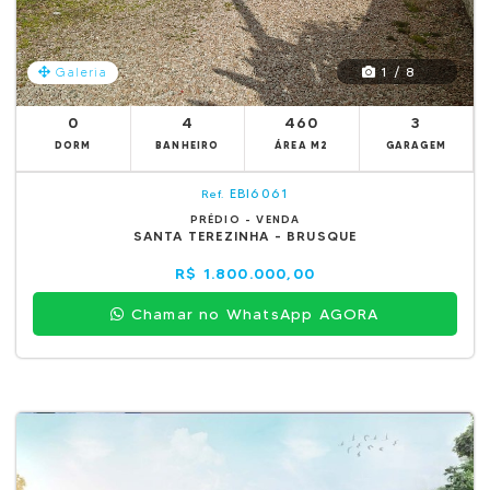
1 / 8
Galeria
0
4
460
3
DORM
BANHEIRO
ÁREA M2
GARAGEM
EBI6061
Ref.
PRÉDIO - VENDA
SANTA TEREZINHA - BRUSQUE
R$ 1.800.000,00
Chamar no WhatsApp AGORA