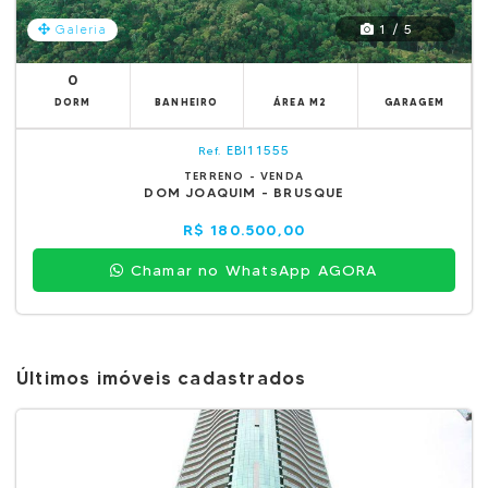
1 / 5
Galeria
0
DORM
BANHEIRO
ÁREA M2
GARAGEM
EBI11555
Ref.
TERRENO - VENDA
DOM JOAQUIM - BRUSQUE
R$ 180.500,00
Chamar no WhatsApp AGORA
Últimos imóveis cadastrados