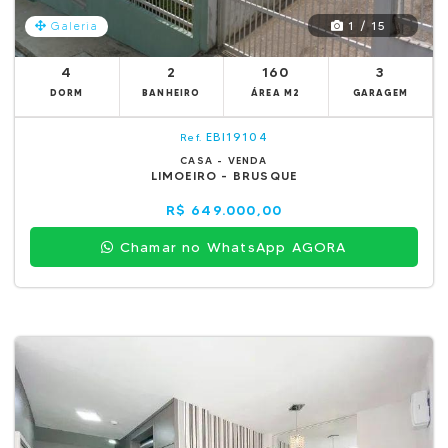
1 / 15
Galeria
4
2
160
3
DORM
BANHEIRO
ÁREA M2
GARAGEM
EBI19104
Ref.
CASA - VENDA
LIMOEIRO - BRUSQUE
R$ 649.000,00
Chamar no WhatsApp AGORA