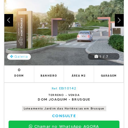
1 / 7
Galeria
0
DORM
BANHEIRO
ÁREA M2
GARAGEM
EBI10142
Ref.
TERRENO - VENDA
DOM JOAQUIM - BRUSQUE
Loteamento Jardim das Hortênsias em Brusque
CONSULTE
Chamar no WhatsApp AGORA