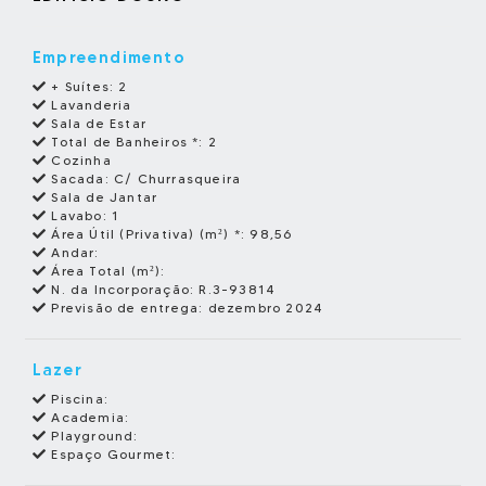
Empreendimento
+ Suítes:
2
Lavanderia
Sala de Estar
Total de Banheiros *:
2
Cozinha
Sacada:
C/ Churrasqueira
Sala de Jantar
Lavabo:
1
Área Útil (Privativa) (m²) *:
98,56
Andar:
Área Total (m²):
N. da Incorporação:
R.3-93814
Previsão de entrega:
dezembro 2024
Lazer
Piscina:
Academia:
Playground:
Espaço Gourmet: