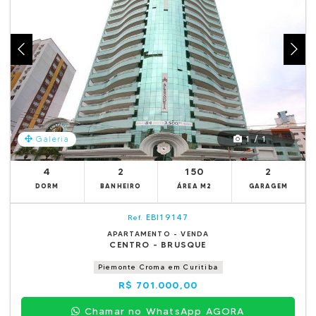
1 / 1
Galeria
4
2
150
2
DORM
BANHEIRO
ÁREA M2
GARAGEM
EBI19147
Ref.
APARTAMENTO - VENDA
CENTRO - BRUSQUE
Piemonte Croma em Curitiba
R$ 701.000,00
Chamar no WhatsApp AGORA