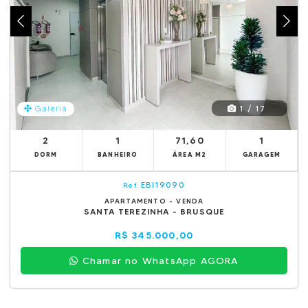
1 / 17
Galeria
2
1
71,60
1
DORM
BANHEIRO
ÁREA M2
GARAGEM
EBI19090
Ref.
APARTAMENTO - VENDA
SANTA TEREZINHA - BRUSQUE
R$ 345.000,00
Chamar no WhatsApp AGORA