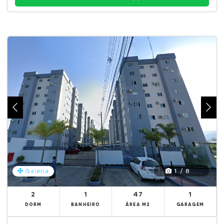
1 / 8
Galeria
2
1
47
1
DORM
BANHEIRO
ÁREA M2
GARAGEM