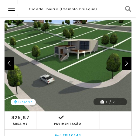
Navegação
Cidade, bairro (Exemplo Brusque)
1 / 7
Galeria
325,87
ÁREA M2
PAVIMENTAÇÃO
EBI10143
Ref.