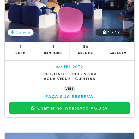
1 / 19
Galeria
1
1
36
DORM
BANHEIRO
ÁREA M2
GARAGEM
EBI19072
Ref.
LOFT/FLAT/STUDIO - VENDA
ÁGUA VERDE - CURITIBA
VIBE
FAÇA SUA RESERVA
Chamar no WhatsApp AGORA