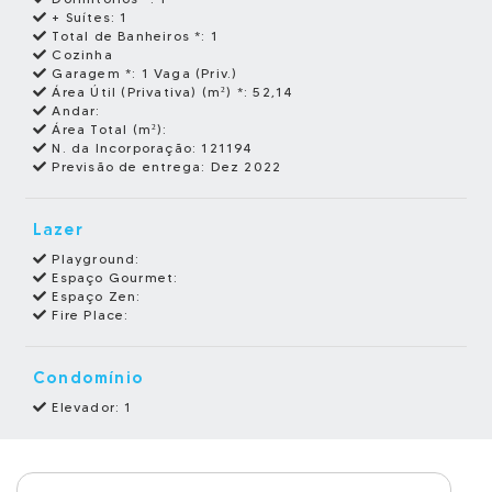
+ Suítes:
1
Total de Banheiros *:
1
Cozinha
Garagem *:
1 Vaga (Priv.)
Área Útil (Privativa) (m²) *:
52,14
Andar:
Área Total (m²):
N. da Incorporação:
121194
Previsão de entrega:
Dez 2022
Lazer
Playground:
Espaço Gourmet:
Espaço Zen:
Fire Place:
Condomínio
Elevador: 1