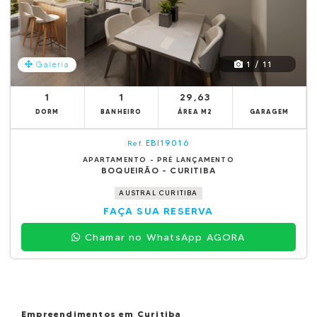
1 / 11
Galeria
1
1
29,63
DORM
BANHEIRO
ÁREA M2
GARAGEM
EBI19016
Ref.
APARTAMENTO - PRÉ LANÇAMENTO
BOQUEIRÃO - CURITIBA
AUSTRAL CURITIBA
FAÇA SUA RESERVA
Chamar no WhatsApp AGORA
Empreendimentos em Curitiba