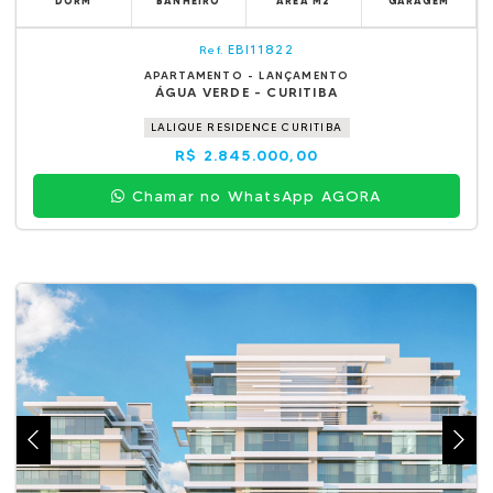
DORM
BANHEIRO
ÁREA M2
GARAGEM
EBI11822
Ref.
APARTAMENTO - LANÇAMENTO
ÁGUA VERDE - CURITIBA
LALIQUE RESIDENCE CURITIBA
R$ 2.845.000,00
Chamar no WhatsApp AGORA