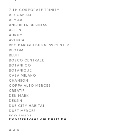
7 TH CORPORATE TRINITY
AIR CABRAL
ALMAA
ANCHIETA BUSINESS
ARTEN
AURUM
AVENCA
BBC BARIGUI BUSINESS CENTER
BLOOM
BLUH
BOSCO CENTRALE
BOTANI.CO
BOTANIQUE
CASA MILANO
CHANSON
COPPA ALTO MERCES
CREATIF
DEN MARK
DESSIN
DUE CITY HABITAT
DUET MERCES
ECO.SMART
Construtoras em Curitiba
ECOVILLE WINDOUWS
ETOIDE
ABCR
GUARÁ