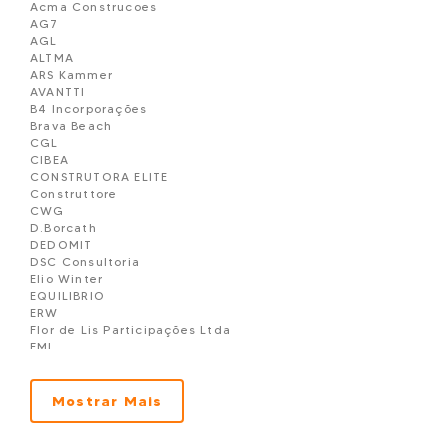
Acma Construcoes
HOPE CITY HABITAT
AG7
JARDIM
AGL
JEUNE
ALTMA
KEEP URBAN HABITAT
ARS Kammer
KLEE
AVANTTI
LALIQUE RESIDENCE
B4 Incorporações
LORD PREMIUM
Brava Beach
L´ EXCELLENCE
CGL
MAISON - ALTO DA GLORIA
CIBEA
MAISON CHAMPAGNAT
CONSTRUTORA ELITE
MERIT
Construttore
MORADAS DO PORTO
CWG
MOUVEMENT
D.Borcath
MOVE CITY HABITAT
DEDOMIT
MUDA.WF
DSC Consultoria
MUSIQUE
Elio Winter
NIOB GRACIOSA
EQUILIBRIO
NORMANDIE
ERW
NOVO CENTRO
Flor de Lis Participações Ltda
ORB CITY HABITAT
FML
PASSEIO BOA VISTA
Gpinheiro
PIET MONDRIAN
GRANTEC GARDONE
PIXEL CITY HABITAT
Gt Building
Mostrar Mais
PLACE LEOPOLDO
H. FRANCK
PLUG
HUGOPERETTI
POESIE