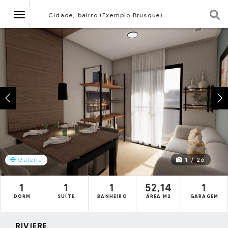
Navegação
Cidade, bairro (Exemplo Brusque)
1 / 26
Galeria
1
1
1
52,14
1
DORM
SUÍTE
BANHEIRO
ÁREA M2
GARAGEM
RIVIERE