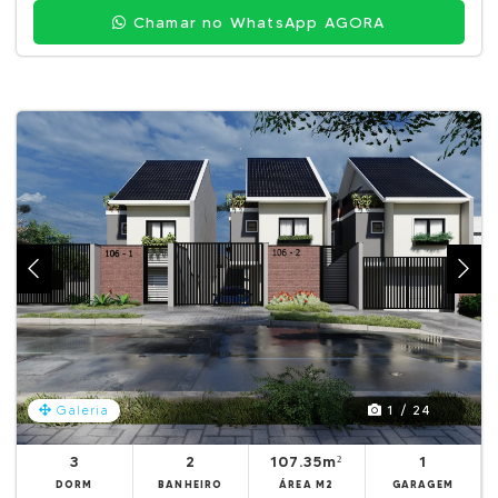
Chamar no WhatsApp AGORA
1 / 24
Galeria
3
2
107.35m²
1
DORM
BANHEIRO
ÁREA M2
GARAGEM