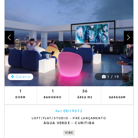
1 / 19
Galeria
1
1
36
DORM
BANHEIRO
ÁREA M2
GARAGEM
EBI19072
Ref.
LOFT/FLAT/STUDIO - PRÉ LANÇAMENTO
ÁGUA VERDE - CURITIBA
VIBE