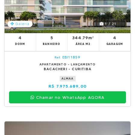
1 / 21
Galeria
4
5
344.79m²
4
DORM
BANHEIRO
ÁREA M2
GARAGEM
EBI11859
Ref.
APARTAMENTO - LANÇAMENTO
BACACHERI - CURITIBA
ALMAA
R$ 7.975.689,00
Chamar no WhatsApp AGORA