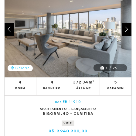
1 / 25
Galeria
4
4
372.34m²
5
DORM
BANHEIRO
ÁREA M2
GARAGEM
EBI11910
Ref.
APARTAMENTO - LANÇAMENTO
BIGORRILHO - CURITIBA
VIGO
R$ 9.940.900,00