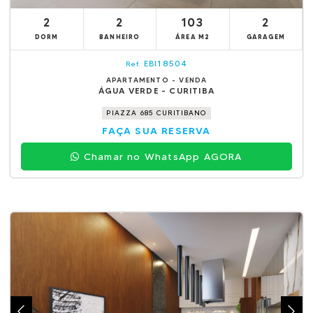
2
2
103
2
DORM
BANHEIRO
ÁREA M2
GARAGEM
EBI18504
Ref.
APARTAMENTO - VENDA
ÁGUA VERDE - CURITIBA
PIAZZA 685 CURITIBANO
FAÇA SUA RESERVA
Chamar no WhatsApp AGORA