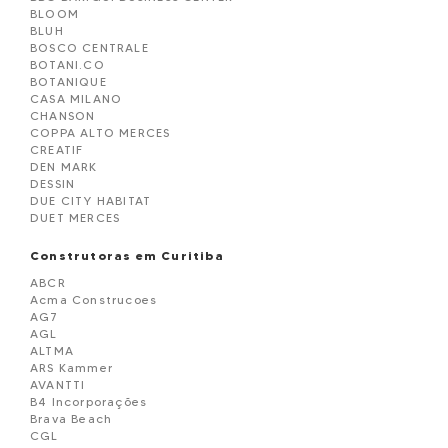
BLOOM
BLUH
BOSCO CENTRALE
BOTANI.CO
BOTANIQUE
CASA MILANO
CHANSON
COPPA ALTO MERCES
CREATIF
DEN MARK
DESSIN
DUE CITY HABITAT
DUET MERCES
ECO.SMART
ECOVILLE WINDOUWS
Construtoras em Curitiba
ETOIDE
ABCR
GUARÁ
Acma Construcoes
HOPE CITY HABITAT
AG7
JARDIM
AGL
JEUNE
ALTMA
KEEP URBAN HABITAT
ARS Kammer
KLEE
AVANTTI
LALIQUE RESIDENCE
B4 Incorporações
LORD PREMIUM
Brava Beach
L´ EXCELLENCE
CGL
MAISON - ALTO DA GLORIA