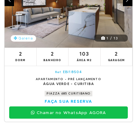
1 / 13
Galeria
2
2
103
2
DORM
BANHEIRO
ÁREA M2
GARAGEM
EBI18504
Ref.
APARTAMENTO - PRÉ LANÇAMENTO
ÁGUA VERDE - CURITIBA
PIAZZA 685 CURITIBANO
FAÇA SUA RESERVA
Chamar no WhatsApp AGORA