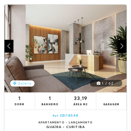
1 / 62
Galeria
1
1
33,19
DORM
BANHEIRO
ÁREA M2
GARAGEM
EBI18548
Ref.
APARTAMENTO - LANÇAMENTO
GUAÍRA - CURITIBA