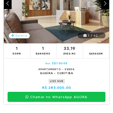
1 / 62
Galeria
1
1
33,19
DORM
BANHEIRO
ÁREA M2
GARAGEM
EBI18548
Ref.
APARTAMENTO - VENDA
GUAÍRA - CURITIBA
LIVE HUB
R$ 285.000,00
Chamar no WhatsApp AGORA