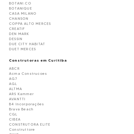
BOTANI.CO
BOTANIQUE
CASA MILANO
CHANSON
COPPA ALTO MERCES
CREATIF
DEN MARK
DESSIN
DUE CITY HABITAT
DUET MERCES
ECO.SMART
ECOVILLE WINDOUWS
Construtoras em Curitiba
ETOIDE
ABCR
GUARÁ
Acma Construcoes
HOPE CITY HABITAT
AG7
JARDIM
AGL
JEUNE
ALTMA
KEEP URBAN HABITAT
ARS Kammer
KLEE
AVANTTI
LALIQUE RESIDENCE
B4 Incorporações
LORD PREMIUM
Brava Beach
L´ EXCELLENCE
CGL
MAISON - ALTO DA GLORIA
CIBEA
MAISON CHAMPAGNAT
CONSTRUTORA ELITE
MERIT
Construttore
MORADAS DO PORTO