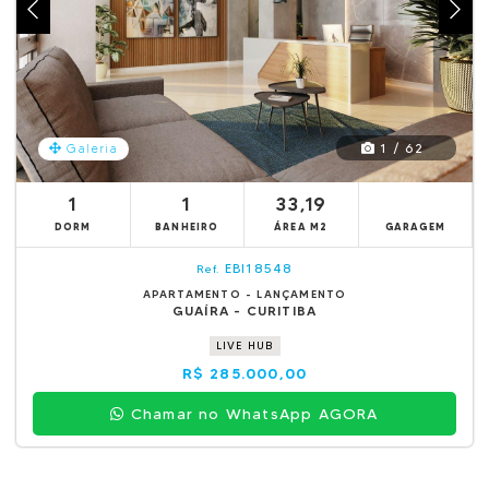
1 / 62
Galeria
1
1
33,19
DORM
BANHEIRO
ÁREA M2
GARAGEM
EBI18548
Ref.
APARTAMENTO - LANÇAMENTO
GUAÍRA - CURITIBA
LIVE HUB
R$ 285.000,00
Chamar no WhatsApp AGORA