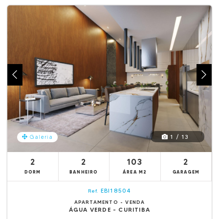
1 / 13
Galeria
2
2
103
2
DORM
BANHEIRO
ÁREA M2
GARAGEM
EBI18504
Ref.
APARTAMENTO - VENDA
ÁGUA VERDE - CURITIBA