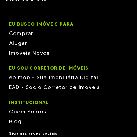
o3
SERRA JUVEVÊ
OMS Construções em Balneário Camboriú
SINGULAR CHAMPAGNAT
Pasqualotto
STAY URBAN HABITAT
PIEMONTE
TAKE
EU BUSCO IMÓVEIS PARA
Plaenge
THE EDGE
Planeja
THE SAND
Comprar
PORTO CAMARGO
TOKAII RESIDENCE
Pride Construtora
TREND HOME SOHO
Alugar
R. Gubert
VIBE
R.GUBERT
VIGO
Imóveis Novos
R3
VILA DAS ARAUCARIAS
R5 Incorporadora
VILLA GLORIA
Rottas
VIVA CURITIBA
EU SOU CORRETOR DE IMÓVEIS
SILICON
VIZIONE
SWELL
ebimob - Sua Imobiliária Digital
VOYANT
TERRASSA SUL
WAY CITY HABITAT
EAD - Sócio Corretor de Imóveis
TM3
WEST SIDE
Vanguard
WHMEHL
VH CONSTRUTORA
INSTITUCIONAL
WEEFOR
XXX T
Quem Somos
Z15
Blog
Siga nas redes sociais