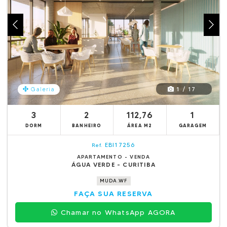
1 / 17
Galeria
3
2
112,76
1
DORM
BANHEIRO
ÁREA M2
GARAGEM
EBI17256
Ref.
APARTAMENTO - VENDA
ÁGUA VERDE - CURITIBA
MUDA.WF
FAÇA SUA RESERVA
Chamar no WhatsApp AGORA