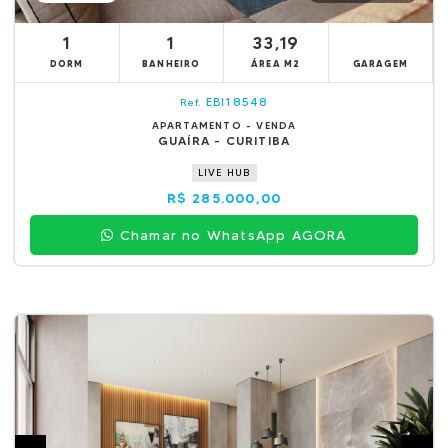
1
1
33,19
DORM
BANHEIRO
ÁREA M2
GARAGEM
EBI18548
Ref.
APARTAMENTO - VENDA
GUAÍRA - CURITIBA
LIVE HUB
R$ 285.000,00
Chamar no WhatsApp AGORA