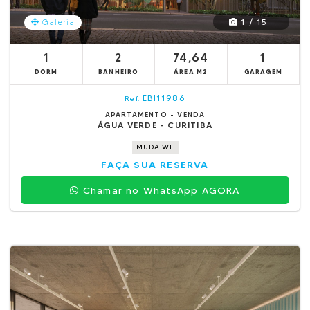
1 / 15
Galeria
1
2
74,64
1
DORM
BANHEIRO
ÁREA M2
GARAGEM
EBI11986
Ref.
APARTAMENTO - VENDA
ÁGUA VERDE - CURITIBA
MUDA.WF
FAÇA SUA RESERVA
Chamar no WhatsApp AGORA