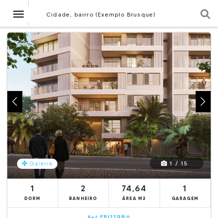
Navegação
Cidade, bairro (Exemplo Brusque)
1 / 15
Galeria
1
2
74,64
1
DORM
BANHEIRO
ÁREA M2
GARAGEM
EBI11986
Ref.